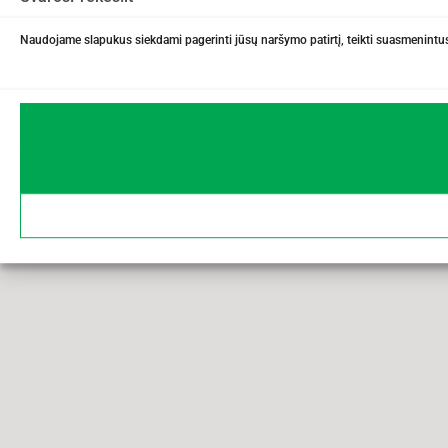
Naudojame slapukus siekdami pagerinti jūsų naršymo patirtį, teikti suasmenintus 