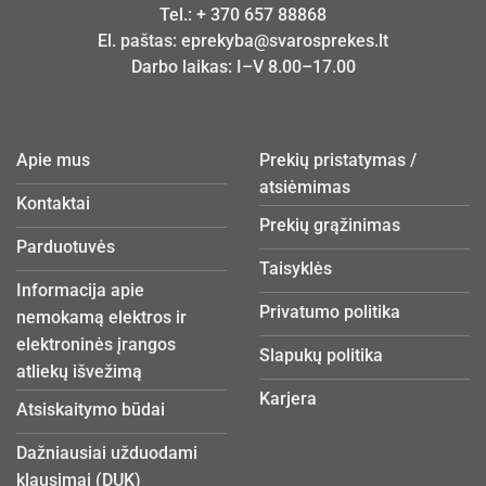
Tel.:
+ 370 657 88868
El. paštas:
eprekyba@svarosprekes.lt
Darbo laikas: I–V 8.00–17.00
Apie mus
Prekių pristatymas /
atsiėmimas
Kontaktai
Prekių grąžinimas
Parduotuvės
Taisyklės
Informacija apie
Privatumo politika
nemokamą elektros ir
elektroninės įrangos
Slapukų politika
atliekų išvežimą
Karjera
Atsiskaitymo būdai
Dažniausiai užduodami
klausimai (DUK)