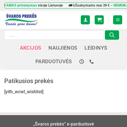
Skip
AMAS pristatymas
visoje Lietuvoje
🚛 Užsakymams nuo
39 €
–
NEMOKAMA
to
content
Products
search
AKCIJOS
NAUJIENOS
LEIDINYS
PARDUOTUVĖS
Patikusios prekės
[yith_wcwl_wishlist]
„Švaros prekės“ e-parduotuvė