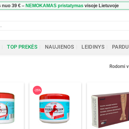
uo
39 €
–
NEMOKAMAS pristatymas
visoje Lietuvoje

ucts
h
TOP PREKĖS
NAUJIENOS
LEIDINYS
PARDU
Rodomi vi
-25%