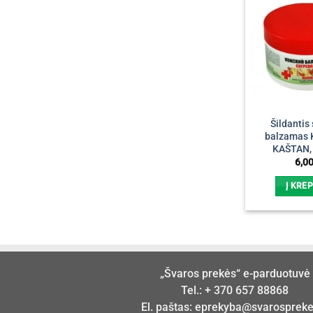
Šildantis
balzamas
KAŠTAN,
6,0
Į KREP
„Švaros prekės“ e-parduotuvė
Tel.:
+ 370 657 88868
El. paštas:
eprekyba@svarosprekes