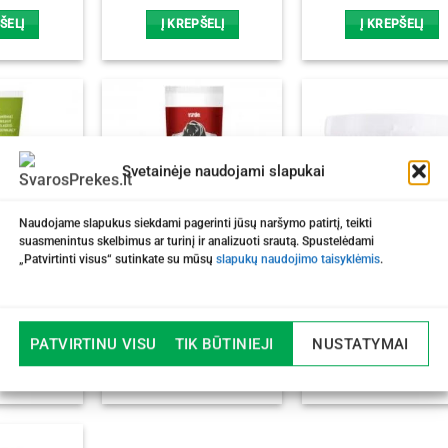
price
pr
was:
is:
ŠELĮ
Į KREPŠELĮ
Į KREPŠELĮ
7,30 €.
5,
Svetainėje naudojami slapukai
Naudojame slapukus siekdami pagerinti jūsų naršymo patirtį, teikti
suasmenintus skelbimus ar turinį ir analizuoti srautą. Spustelėdami
„Patvirtinti visus“ sutinkate su mūsų
slapukų naudojimo taisyklėmis
.
alzamas su
Tepalas LOKYS VIRDE,
Kaštonų gelis su
ų aliejumi
200 ml
mentoliu ir rutinu VI
, 200 ml
250 ml
0
€
5,20
€
4,00
€
PATVIRTINU VISUS
TIK BŪTINIEJI
NUSTATYMAI
ŠELĮ
Į KREPŠELĮ
Į KREPŠELĮ