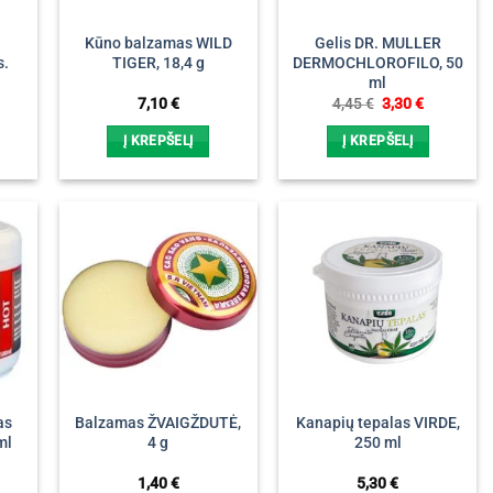
Kūno balzamas WILD
Gelis DR. MULLER
s.
TIGER, 18,4 g
DERMOCHLOROFILO, 50
ml
Original
Current
7,10
€
4,45
€
3,30
€
price
price
was:
is:
Į KREPŠELĮ
Į KREPŠELĮ
4,45 €.
3,30 €.
as
Balzamas ŽVAIGŽDUTĖ,
Kanapių tepalas VIRDE,
ml
4 g
250 ml
rrent
1,40
€
5,30
€