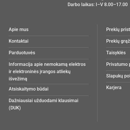
Darbo laikas: I–V 8.00–17.00
Apie mus
Prekių pri
Kontaktai
Prekių grą
Parduotuvės
Taisyklės
Informacija apie nemokamą elektros
Privatumo p
ir elektroninės įrangos atliekų
Slapukų pol
išvežimą
Karjera
Atsiskaitymo būdai
Dažniausiai užduodami klausimai
(DUK)