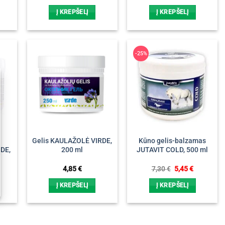
ice
Į KREPŠELĮ
Į KREPŠELĮ
45 €.
-25%
Gelis KAULAŽOLĖ VIRDE,
Kūno gelis-balzamas
RDE,
200 ml
JUTAVIT COLD, 500 ml
Original
Current
4,85
€
7,30
€
5,45
€
price
price
was:
is:
Į KREPŠELĮ
Į KREPŠELĮ
7,30 €.
5,45 €.