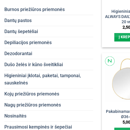
Burnos priežiūros priemonės
Higieninia
ALWAYS DAI
Dantų pastos
20 v
2,5
Dantų šepetėliai
Į KREP
Depiliacijos priemonės
Dezodorantai
Dušo želės ir kūno šveitikliai
Higieniniai įklotai, paketai, tamponai,
sauskelnės
Kojų priežiūros priemonės
Nagų priežiūros priemonės
Pakabinamas 
Nosinaitės
Ø36
5,0
Prausimosi kempinės ir šepečiai