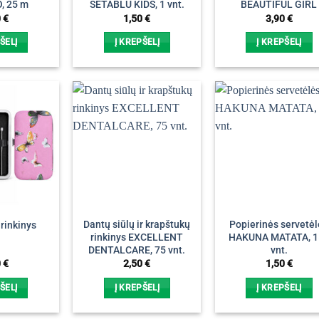
, 25 m
SETABLU KIDS, 1 vnt.
BEAUTIFUL GIRL
0
€
1,50
€
3,90
€
ŠELĮ
Į KREPŠELĮ
Į KREPŠELĮ
Dantų siūlų ir krapštukų
Popierinės servetė
rinkinys
rinkinys EXCELLENT
HAKUNA MATATA, 1
DENTALCARE, 75 vnt.
vnt.
0
€
2,50
€
1,50
€
ŠELĮ
Į KREPŠELĮ
Į KREPŠELĮ