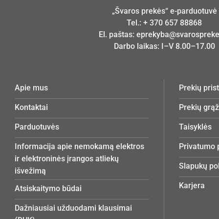
„Švaros prekės“ e-parduotuvė
Tel.:
+ 370 657 88868
El. paštas:
eprekyba@svarosprekes
Darbo laikas: I–V 8.00–17.00
Apie mus
Prekių pri
Kontaktai
Prekių grą
Parduotuvės
Taisyklės
Informacija apie nemokamą elektros
Privatumo p
ir elektroninės įrangos atliekų
Slapukų pol
išvežimą
Karjera
Atsiskaitymo būdai
Dažniausiai užduodami klausimai