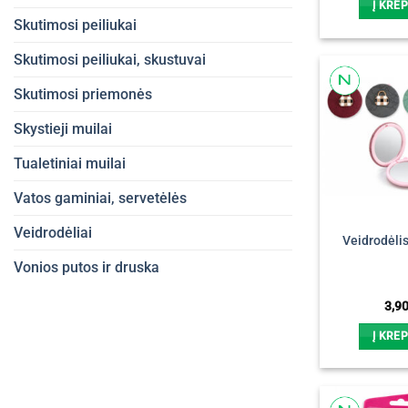
Į KREP
Skutimosi peiliukai
Skutimosi peiliukai, skustuvai
Skutimosi priemonės
Skystieji muilai
Tualetiniai muilai
Vatos gaminiai, servetėlės
Veidrodėliai
Veidrodėlis
Vonios putos ir druska
3,9
Į KREP