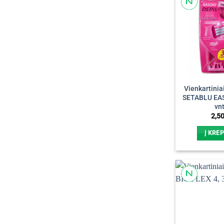
Vienkartinia
SETABLU EAS
vnt
2,5
Į KREP