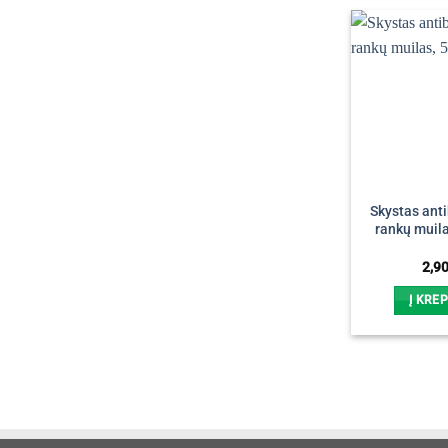
Skystas anti
rankų muila
2,9
Į KREP