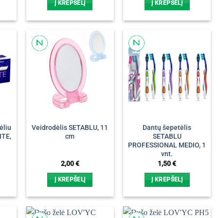
Į KREPŠELĮ
Į KREPŠELĮ
ėliu
Veidrodėlis SETABLU, 11
Dantų šepetėlis
ITE,
cm
SETABLU
PROFESSIONAL MEDIO, 1
vnt.
2,00
€
1,50
€
Į KREPŠELĮ
Į KREPŠELĮ