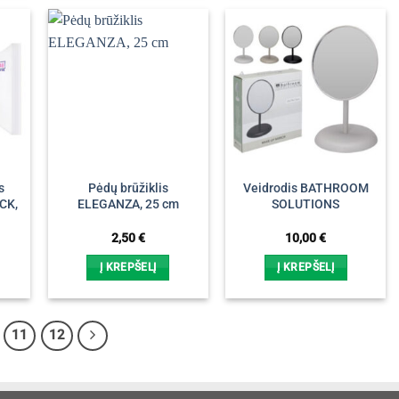
s
Pėdų brūžiklis
Veidrodis BATHROOM
CK,
ELEGANZA, 25 cm
SOLUTIONS
2,50
€
10,00
€
Į KREPŠELĮ
Į KREPŠELĮ
11
12