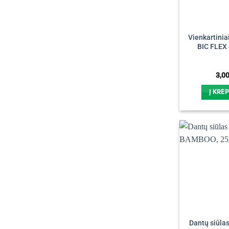
Vienkartinia
BIC FLEX 4
3,0
Į KREP
Dantų siūla