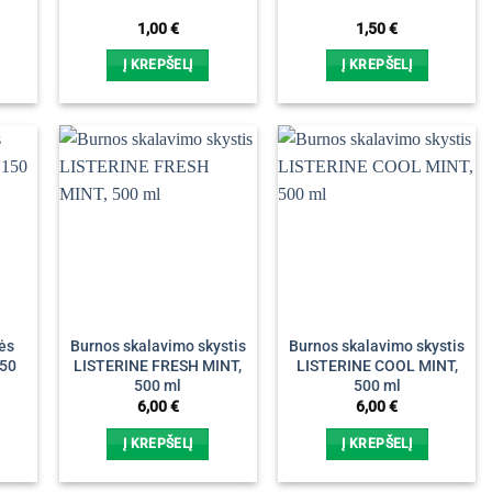
1,00
€
1,50
€
Į KREPŠELĮ
Į KREPŠELĮ
lės
Burnos skalavimo skystis
Burnos skalavimo skystis
50
LISTERINE FRESH MINT,
LISTERINE COOL MINT,
500 ml
500 ml
6,00
€
6,00
€
Į KREPŠELĮ
Į KREPŠELĮ