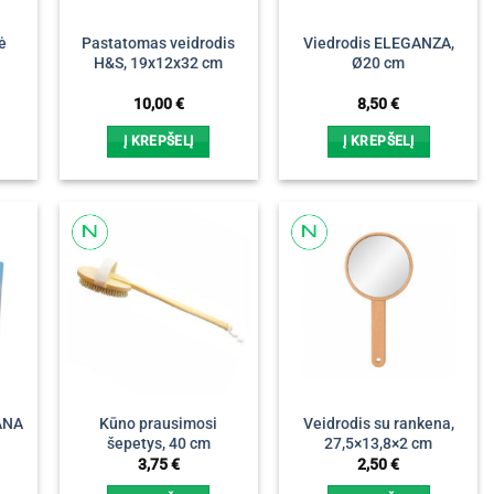
ė
Pastatomas veidrodis
Viedrodis ELEGANZA,
H&S, 19x12x32 cm
Ø20 cm
rrent
10,00
€
8,50
€
ice
Į KREPŠELĮ
Į KREPŠELĮ
40 €.
IANA
Kūno prausimosi
Veidrodis su rankena,
šepetys, 40 cm
27,5×13,8×2 cm
3,75
€
2,50
€