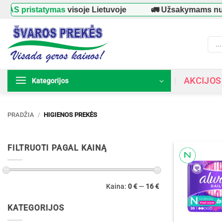
Skip
statymas
visoje Lietuvoje
🚛 Užsakymams nuo
39 €
to
content
Prod
searc
AKCIJOS
Kategorijos
PRADŽIA
/
HIGIENOS PREKĖS
FILTRUOTI PAGAL KAINĄ
Min
Maks
Kaina:
0 €
—
16 €
kaina
kaina
KATEGORIJOS