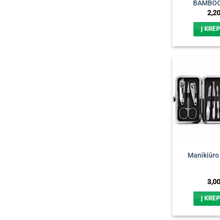
BAMBOO
2,2
Į KREP
Manikiūro 
3,0
Į KREP