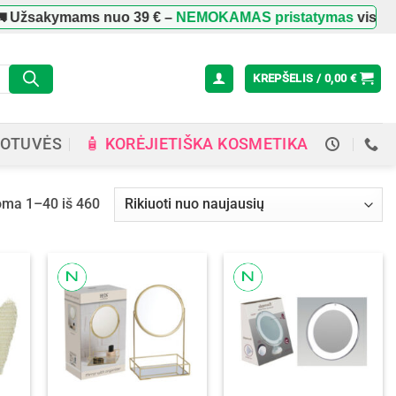
kymams nuo
39 €
–
NEMOKAMAS pristatymas
visoje Lietuvo
KREPŠELIS /
0,00
€
🧴 KORĖJIETIŠKA KOSMETIKA
OTUVĖS
Rūšiuojama
ma 1–40 iš 460
pagal
naujausią