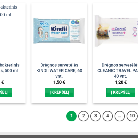
bakterinis
Drėgnos servetėlės
Drėgnos servetėlė
s, 500 ml
KINDII WATER CARE, 60
CLEANIC TRAVEL PA
vnt.
40 vnt.
0
€
1,50
€
1,20
€
ŠELĮ
Į KREPŠELĮ
Į KREPŠELĮ
1
2
3
4
…
10