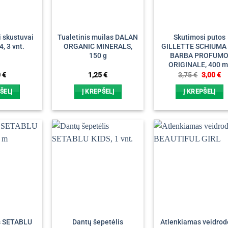
i skustuvai
Tualetinis muilas DALAN
Skutimosi putos
, 3 vnt.
ORGANIC MINERALS,
GILLETTE SCHIUMA
150 g
BARBA PROFUM
ORIGINALE, 400 m
Original
Cu
0
€
1,25
€
3,75
€
3,00
€
price
pr
was:
is:
ŠELĮ
Į KREPŠELĮ
Į KREPŠELĮ
3,75 €.
3,
s SETABLU
Dantų šepetėlis
Atlenkiamas veidrod