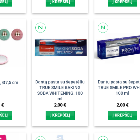
ŠELĮ
Į KREPŠELĮ
Į KREPŠELĮ
Dantų pasta su šepetėliu
Dantų pasta su šepet
, Ø7,5 cm
TRUE SMILE BAKING
TRUE SMILE PRO WH
SODA WHITENING, 100
100 ml
ml
0
€
2,00
€
2,00
€
ŠELĮ
Į KREPŠELĮ
Į KREPŠELĮ