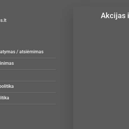
Akcijas 
.lt
statymas / atsiėmimas
žinimas
olitika
itika