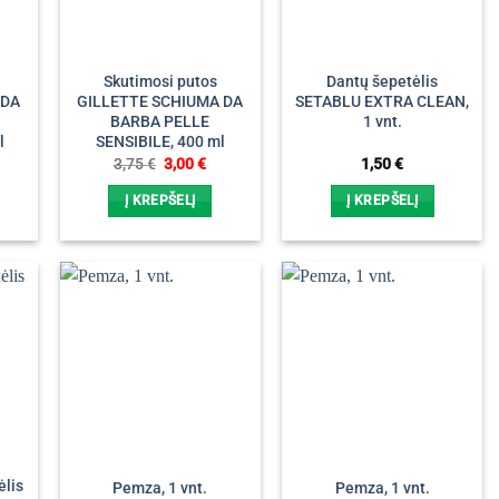
Skutimosi putos
Dantų šepetėlis
 DA
GILLETTE SCHIUMA DA
SETABLU EXTRA CLEAN,
O
BARBA PELLE
1 vnt.
l
SENSIBILE, 400 ml
rrent
Original
Current
3,75
€
3,00
€
1,50
€
ice
price
price
was:
is:
Į KREPŠELĮ
Į KREPŠELĮ
00 €.
3,75 €.
3,00 €.
ėlis
Pemza, 1 vnt.
Pemza, 1 vnt.