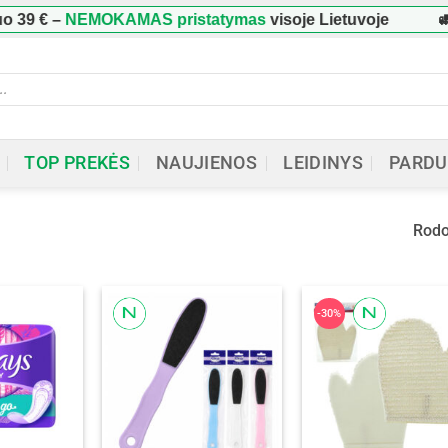
–
NEMOKAMAS pristatymas
visoje Lietuvoje
🚛 Užsa
ucts
h
TOP PREKĖS
NAUJIENOS
LEIDINYS
PARDU
Rodo
-30%