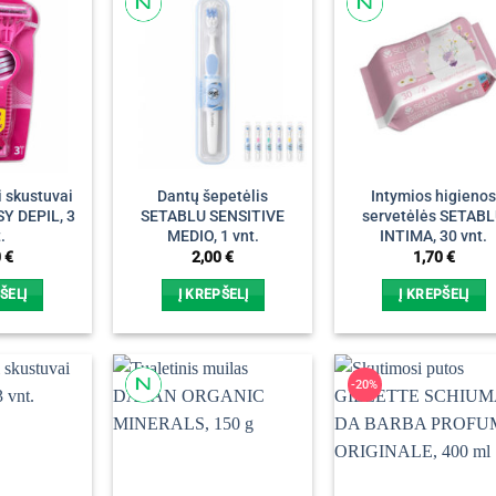
i skustuvai
Dantų šepetėlis
Intymios higieno
Y DEPIL, 3
SETABLU SENSITIVE
servetėlės SETAB
.
MEDIO, 1 vnt.
INTIMA, 30 vnt.
0
€
2,00
€
1,70
€
ŠELĮ
Į KREPŠELĮ
Į KREPŠELĮ
-20%