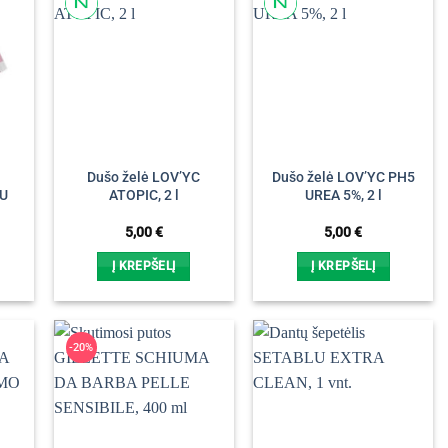
s
Dušo želė LOV’YC
Dušo želė LOV’YC PH5
LU
ATOPIC, 2 l
UREA 5%, 2 l
5,00
€
5,00
€
Į KREPŠELĮ
Į KREPŠELĮ
-20%