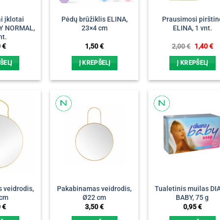
i įklotai
Pėdų brūžiklis ELINA,
Prausimosi pirštin
LY NORMAL,
23×4 cm
ELINA, 1 vnt.
nt.
Original
Cu
0
€
1,50
€
2,00
€
1,40
€
price
pr
was:
is:
ŠELĮ
Į KREPŠELĮ
Į KREPŠELĮ
2,00 €.
1,
veidrodis,
Pakabinamas veidrodis,
Tualetinis muilas D
 cm
Ø22 cm
BABY, 75 g
0
€
3,50
€
0,95
€