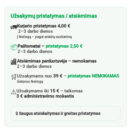
Užsakymų pristatymas / atsiėmimas
🚛
Kurjerio pristatymas 4,00 €
2–3 darbo dienos
Į Neringą – pagal atskirą susitarimą
📦
Paštomatai –
pristatymas 2,50 €
2–3 darbo dienos
🏬
Atsiėmimas parduotuvėje – nemokamas
2–3 darbo dienos
🛒
Užsakymams nuo
39 €
–
pristatymas NEMOKAMAS
išskyrus Neringą
⚠️
Užsakymams iki
15 €
– taikomas
3 € administravimo mokestis
🔒
Saugus atsiskaitymas ir greitas pristatymas