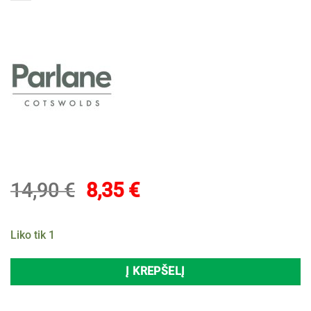
Original
Current
14,90
€
8,35
€
price
price
was:
is:
Liko tik 1
14,90 €.
8,35 €.
Į KREPŠELĮ