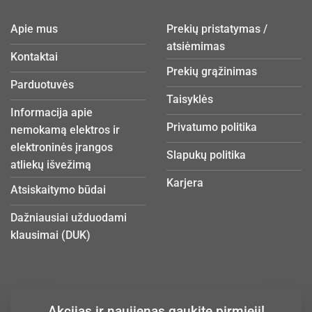
Apie mus
Prekių pristatymas /
atsiėmimas
Kontaktai
Prekių grąžinimas
Parduotuvės
Taisyklės
Informacija apie
Privatumo politika
nemokamą elektros ir
elektroninės įrangos
Slapukų politika
atliekų išvežimą
Karjera
Atsiskaitymo būdai
Dažniausiai užduodami
klausimai (DUK)
Akcijas ir naujienas gaukite pirmieji!