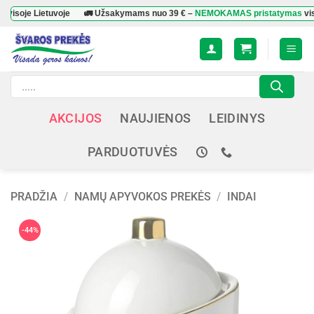
Skip
e Lietuvoje
🚛 Užsakymams nuo
39 €
–
NEMOKAMAS pristatymas
visoje Li
to
content
Products
search
AKCIJOS
NAUJIENOS
LEIDINYS
PARDUOTUVĖS
PRADŽIA
/
NAMŲ APYVOKOS PREKĖS
/
INDAI
-44%