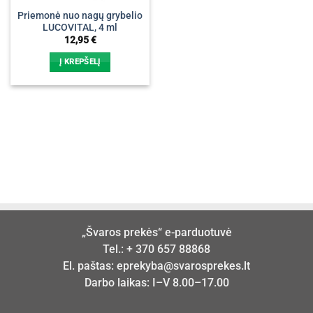
Priemonė nuo nagų grybelio
LUCOVITAL, 4 ml
12,95
€
Į KREPŠELĮ
„Švaros prekės“ e-parduotuvė
Tel.:
+ 370 657 88868
El. paštas:
eprekyba@svarosprekes.lt
Darbo laikas: I–V 8.00–17.00