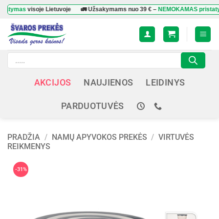
Skip
mas
visoje Lietuvoje
🚛 Užsakymams nuo
39 €
–
NEMOKAMAS pristatymas
v
to
content
Products
search
AKCIJOS
NAUJIENOS
LEIDINYS
PARDUOTUVĖS
PRADŽIA
/
NAMŲ APYVOKOS PREKĖS
/
VIRTUVĖS
REIKMENYS
-31%