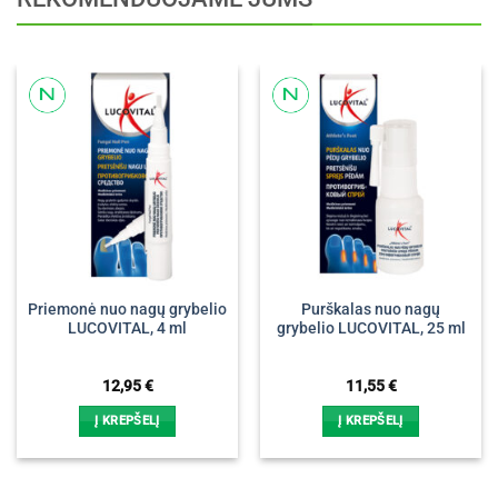
Priemonė nuo nagų grybelio
Purškalas nuo nagų
LUCOVITAL, 4 ml
grybelio LUCOVITAL, 25 ml
12,95
€
11,55
€
Į KREPŠELĮ
Į KREPŠELĮ