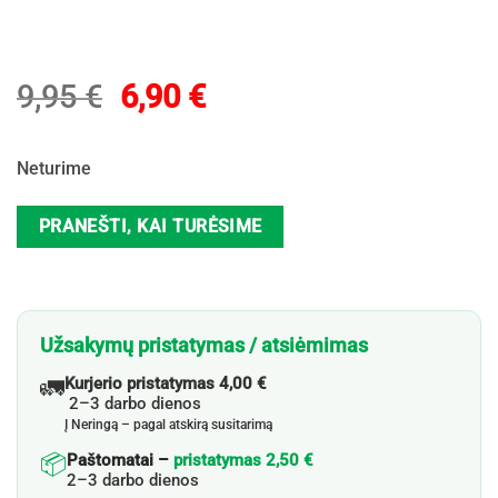
Original
Current
9,95
€
6,90
€
price
price
was:
is:
Neturime
9,95 €.
6,90 €.
PRANEŠTI, KAI TURĖSIME
Užsakymų pristatymas / atsiėmimas
🚛
Kurjerio pristatymas 4,00 €
2–3 darbo dienos
Į Neringą – pagal atskirą susitarimą
📦
Paštomatai –
pristatymas 2,50 €
2–3 darbo dienos