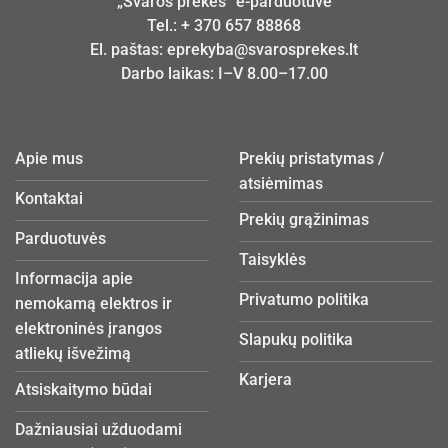
„Švaros prekės“ e-parduotuvė
Tel.:
+ 370 657 88868
El. paštas:
eprekyba@svarosprekes.lt
Darbo laikas: I–V 8.00–17.00
Apie mus
Prekių pristatymas /
atsiėmimas
Kontaktai
Prekių grąžinimas
Parduotuvės
Taisyklės
Informacija apie
Privatumo politika
nemokamą elektros ir
elektroninės įrangos
Slapukų politika
atliekų išvežimą
Karjera
Atsiskaitymo būdai
Dažniausiai užduodami