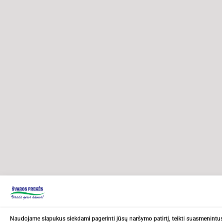
Naudojame slapukus siekdami pagerinti jūsų naršymo patirtį, teikti suasmenintus 