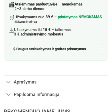
🏬
Atsiėmimas parduotuvėje – nemokamas
2–3 darbo dienos
🛒
Užsakymams nuo
39 €
–
pristatymas NEMOKAMAS
išskyrus Neringą
⚠️
Užsakymams iki
15 €
– taikomas
3 € administravimo mokestis
🔒
Saugus atsiskaitymas ir greitas pristatymas
Aprašymas
Papildoma informacija
REKOMENDUOJAME JUMS