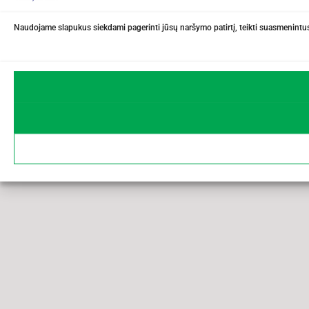
Naudojame slapukus siekdami pagerinti jūsų naršymo patirtį, teikti suasmenintus 