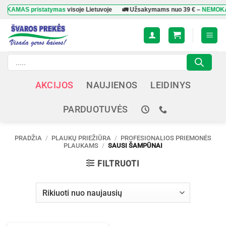
Skip
AMAS pristatymas
visoje Lietuvoje
🚛 Užsakymams nuo
39 €
–
NEMOKAMA
to
content
Products
search
AKCIJOS
NAUJIENOS
LEIDINYS
PARDUOTUVĖS
PRADŽIA
/
PLAUKŲ PRIEŽIŪRA
/
PROFESIONALIOS PRIEMONĖS
PLAUKAMS
/
SAUSI ŠAMPŪNAI
FILTRUOTI