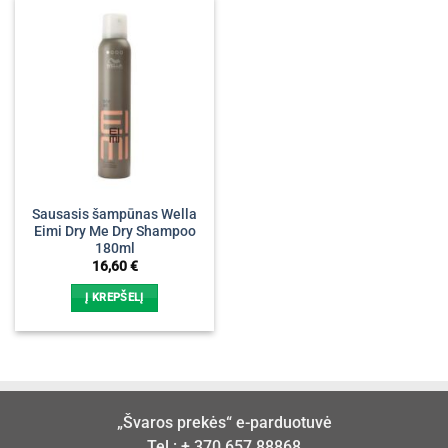
Sausasis šampūnas Wella
Eimi Dry Me Dry Shampoo
180ml
16,60
€
Į KREPŠELĮ
„Švaros prekės“ e-parduotuvė
Tel.:
+ 370 657 88868