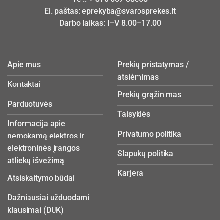
El. paštas:
eprekyba@svarosprekes.lt
Darbo laikas: I–V 8.00–17.00
Apie mus
Prekių pristatymas /
atsiėmimas
Kontaktai
Prekių grąžinimas
Parduotuvės
Taisyklės
Informacija apie
Privatumo politika
nemokamą elektros ir
elektroninės įrangos
Slapukų politika
atliekų išvežimą
Karjera
Atsiskaitymo būdai
Dažniausiai užduodami
klausimai (DUK)