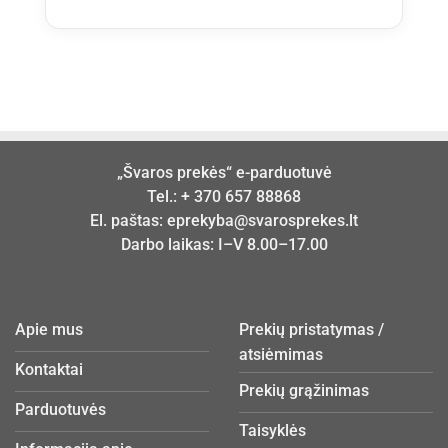
17:00.
Minimalios užsakymo sumos nėra. Tačiau jei
krepšelio suma yra mažesnė nei 15 €,
taikomas 3 € administravimo mokestis.
„Švaros prekės“ e-parduotuvė
Tel.:
+ 370 657 88868
El. paštas:
eprekyba@svarosprekes.lt
Darbo laikas: I–V 8.00–17.00
Apie mus
Prekių pristatymas /
atsiėmimas
Kontaktai
Prekių grąžinimas
Parduotuvės
Taisyklės