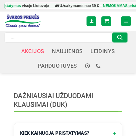
Skip
statymas
visoje Lietuvoje
🚛 Užsakymams nuo
39 €
–
NEMOKAMAS pristat
to
content
Products
search
AKCIJOS
NAUJIENOS
LEIDINYS
PARDUOTUVĖS
DAŽNIAUSIAI UŽDUODAMI
KLAUSIMAI (DUK)
KIEK KAINUOJA PRISTATYMAS?