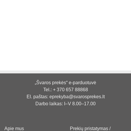
„Švaros prekės“ e-parduotuvė
Tel.:
+ 370 657 88868
El. paštas:
eprekyba@svarosprekes.lt
Darbo laikas: I–V 8.00–17.00
Apie mus
Prekių pristatymas /