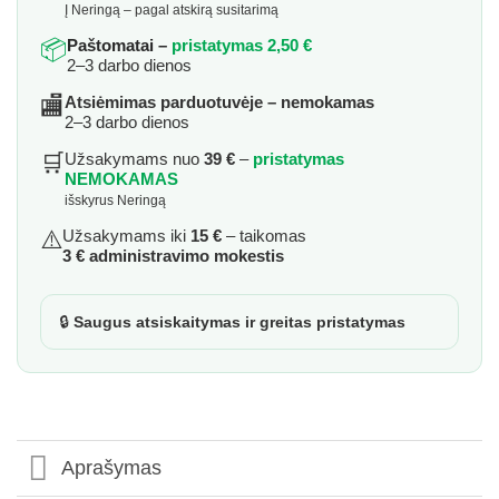
Į Neringą – pagal atskirą susitarimą
📦
Paštomatai –
pristatymas 2,50 €
2–3 darbo dienos
🏬
Atsiėmimas parduotuvėje – nemokamas
2–3 darbo dienos
🛒
Užsakymams nuo
39 €
–
pristatymas
NEMOKAMAS
išskyrus Neringą
⚠️
Užsakymams iki
15 €
– taikomas
3 € administravimo mokestis
🔒
Saugus atsiskaitymas ir greitas pristatymas
Aprašymas