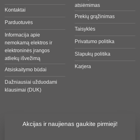
atsiėmimas
Kontaktai
Prekių grąžinimas
Parduotuvės
Taisyklės
Informacija apie
Privatumo politika
nemokamą elektros ir
elektroninės įrangos
Slapukų politika
atliekų išvežimą
Karjera
Atsiskaitymo būdai
Dažniausiai užduodami
klausimai (DUK)
Akcijas ir naujienas gaukite pirmieji!