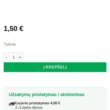
1,50
€
Turime
produkto kiekis: Lūpų pieštukas REVERS SHE SHAPE FAWN Nr. 
Į KREPŠELĮ
Užsakymų pristatymas / atsiėmimas
🚛
Kurjerio pristatymas 4,00 €
2–3 darbo dienos