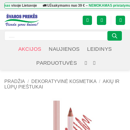
Skip
visoje Lietuvoje
🚛 Užsakymams nuo
39 €
–
NEMOKAMAS pristatymas
viso
to
content
Products
search
AKCIJOS
NAUJIENOS
LEIDINYS
PARDUOTUVĖS
PRADŽIA
/
DEKORATYVINĖ KOSMETIKA
/
AKIŲ IR
LŪPŲ PIEŠTUKAI