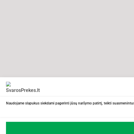
Naudojame slapukus siekdami pagerinti jūsų naršymo patirtį, teikti suasmenintus 