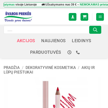
Skip
ymas
visoje Lietuvoje
🚛 Užsakymams nuo
39 €
–
NEMOKAMAS pristatyma
to
content
Products
search
AKCIJOS
NAUJIENOS
LEIDINYS
PARDUOTUVĖS
PRADŽIA
/
DEKORATYVINĖ KOSMETIKA
/
AKIŲ IR
LŪPŲ PIEŠTUKAI