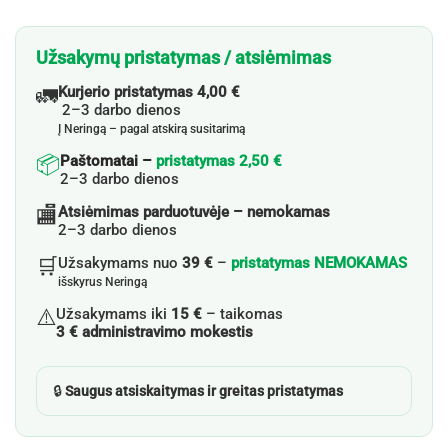
Užsakymų pristatymas / atsiėmimas
🚛
Kurjerio pristatymas 4,00 €
2–3 darbo dienos
Į Neringą – pagal atskirą susitarimą
📦
Paštomatai –
pristatymas 2,50 €
2–3 darbo dienos
🏬
Atsiėmimas parduotuvėje – nemokamas
2–3 darbo dienos
🛒
Užsakymams nuo
39 €
–
pristatymas NEMOKAMAS
išskyrus Neringą
⚠️
Užsakymams iki
15 €
– taikomas
3 € administravimo mokestis
🔒
Saugus atsiskaitymas ir greitas pristatymas