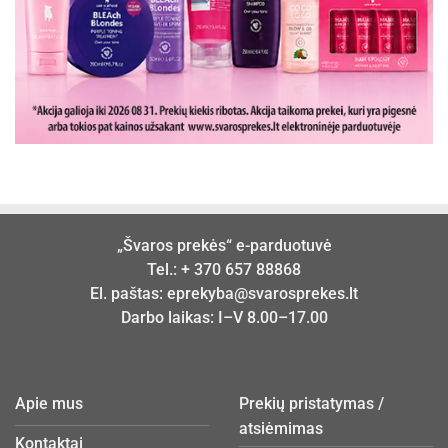
„Švaros prekės“ e-parduotuvė
Tel.:
+ 370 657 88868
El. paštas:
eprekyba@svarosprekes.lt
Darbo laikas: I–V 8.00–17.00
Apie mus
Prekių pristatymas /
atsiėmimas
Kontaktai