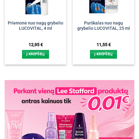
Priemonė nuo nagų grybelio
Purškalas nuo nagų
LUCOVITAL, 4 ml
grybelio LUCOVITAL, 25 ml
12,95
€
11,55
€
Į KREPŠELĮ
Į KREPŠELĮ