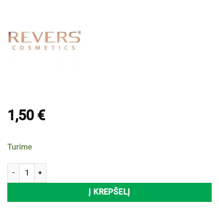
1,50
€
Turime
produkto kiekis: Lūpų pieštukas REVERS SHE SHAPE SIGNATURE RED N
Į KREPŠELĮ