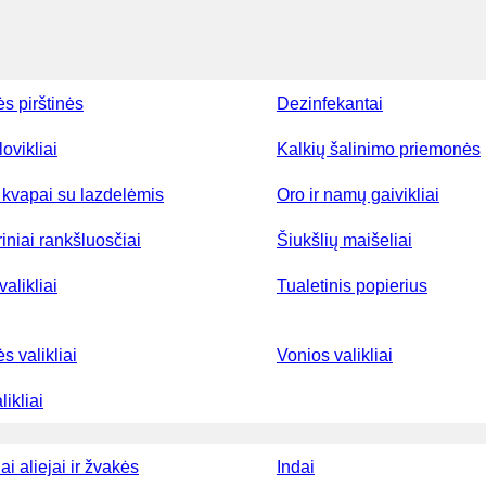
ės pirštinės
Dezinfekantai
lovikliai
Kalkių šalinimo priemonės
kvapai su lazdelėmis
Oro ir namų gaivikliai
iniai rankšluosčiai
Šiukšlių maišeliai
valikliai
Tualetinis popierius
ės valikliai
Vonios valikliai
ikliai
ai aliejai ir žvakės
Indai