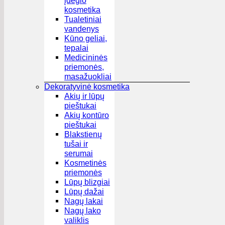
įdegio
kosmetika
Tualetiniai
vandenys
Kūno geliai,
tepalai
Medicininės
priemonės,
masažuokliai
Dekoratyvinė kosmetika
Akių ir lūpų
pieštukai
Akių kontūro
pieštukai
Blakstienų
tušai ir
serumai
Kosmetinės
priemonės
Lūpų blizgiai
Lūpų dažai
Nagų lakai
Nagų lako
valiklis