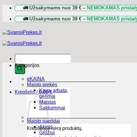
Skip
🚛 Užsakymams nuo
39 €
–
NEMOKAMAS pristatymas
vi
to
content
🚛 Užsakymams nuo
39 €
–
NEMOKAMAS pristatymas
vi
Products
search
Kategorijos
eKAINA
Maisto prekės
Kava, arbata,
Krepšelis /
0,00
€
gėrimai
Maistas
Saldumynai
Maisto papildai
Akims
Krepšelyje nėra produktų.
Grožiui