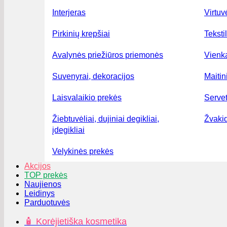
Interjeras
Virtuv
Pirkinių krepšiai
Teksti
Avalynės priežiūros priemonės
Vienka
Suvenyrai, dekoracijos
Maiti
Laisvalaikio prekės
Serve
Žiebtuvėliai, dujiniai degikliai,
Žvakid
įdegikliai
Velykinės prekės
Akcijos
TOP prekės
Naujienos
Leidinys
Parduotuvės
🧴 Korėjietiška kosmetika