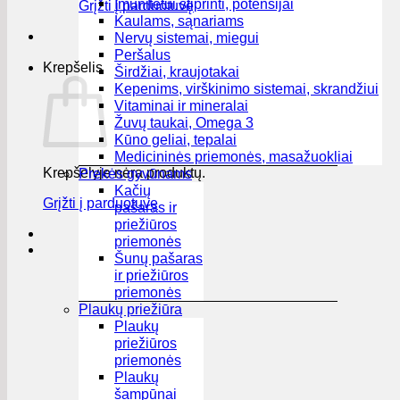
Imunitetui stiprinti, potensijai
Grįžti į parduotuvę
Kaulams, sąnariams
Nervų sistemai, miegui
Peršalus
Krepšelis
Širdžiai, kraujotakai
Kepenims, virškinimo sistemai, skrandžiui
Vitaminai ir mineralai
Žuvų taukai, Omega 3
Kūno geliai, tepalai
Medicininės priemonės, masažuokliai
Krepšelyje nėra produktų.
Prekės gyvūnams
Kačių
Grįžti į parduotuvę
pašaras ir
priežiūros
priemonės
Šunų pašaras
ir priežiūros
priemonės
Plaukų priežiūra
Plaukų
priežiūros
priemonės
Plaukų
šampūnai