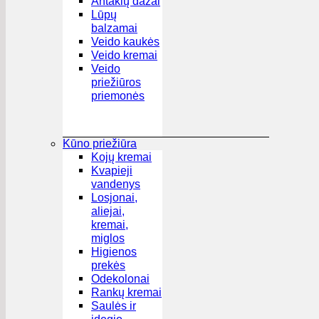
Antakių dažai
Lūpų
balzamai
Veido kaukės
Veido kremai
Veido
priežiūros
priemonės
Kūno priežiūra
Kojų kremai
Kvapieji
vandenys
Losjonai,
aliejai,
kremai,
miglos
Higienos
prekės
Odekolonai
Rankų kremai
Saulės ir