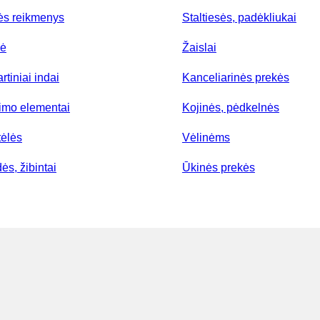
ės reikmenys
Staltiesės, padėkliukai
lė
Žaislai
rtiniai indai
Kanceliarinės prekės
nimo elementai
Kojinės, pėdkelnės
tėlės
Vėlinėms
ės, žibintai
Ūkinės prekės