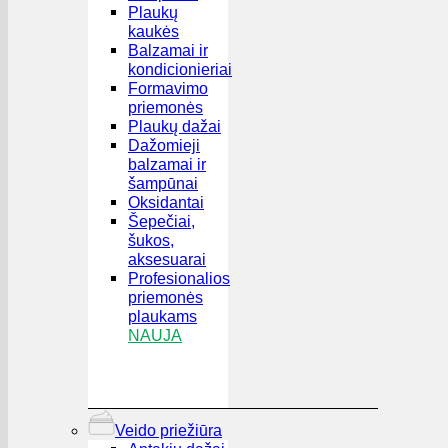
Plaukų
kaukės
Balzamai ir
kondicionieriai
Formavimo
priemonės
Plaukų dažai
Dažomieji
balzamai ir
šampūnai
Oksidantai
Šepečiai,
šukos,
aksesuarai
Profesionalios
priemonės
plaukams
NAUJA
Veido priežiūra