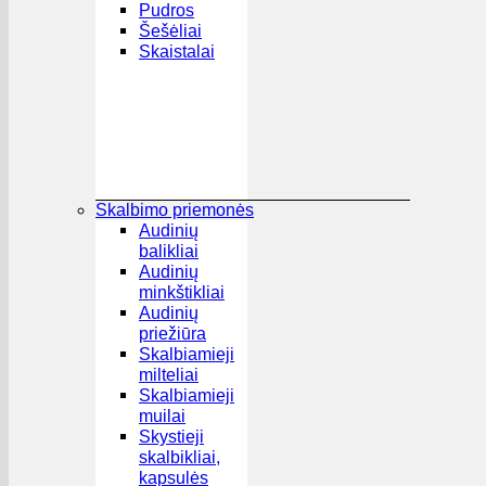
Pudros
Šešėliai
Skaistalai
Skalbimo priemonės
Audinių
balikliai
Audinių
minkštikliai
Audinių
priežiūra
Skalbiamieji
milteliai
Skalbiamieji
muilai
Skystieji
skalbikliai,
kapsulės