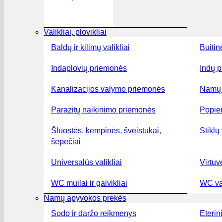
Valikliai, plovikliai
Baldų ir kilimų valikliai
Buitin
Indaplovių priemonės
Indų p
Kanalizacijos valymo priemonės
Namų 
Parazitų naikinimo priemonės
Popier
Šluostės, kempinės, šveistukai,
Stiklų 
šepečiai
Universalūs valikliai
Virtuv
WC muilai ir gaivikliai
WC val
Namų apyvokos prekės
Sodo ir daržo reikmenys
Eterini