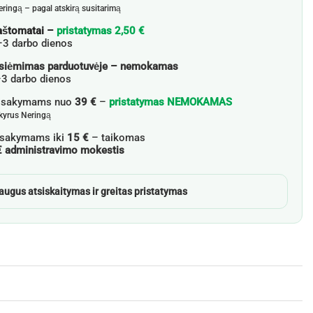
eringą – pagal atskirą susitarimą
aštomatai –
pristatymas 2,50 €
–3 darbo dienos
siėmimas parduotuvėje – nemokamas
3 darbo dienos
žsakymams nuo
39 €
–
pristatymas NEMOKAMAS
skyrus Neringą
sakymams iki
15 €
– taikomas
€ administravimo mokestis
augus atsiskaitymas ir greitas pristatymas