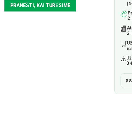
Į N
PRANEŠTI, KAI TURĖSIME
📦
P
2
🏬
At
2–
🛒
U
iš
⚠️
Už
3 
🔒
S