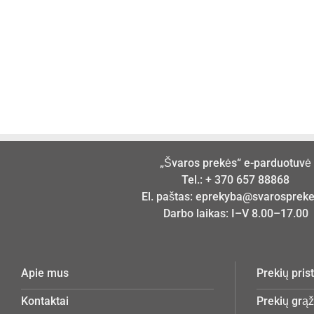
„Švaros prekės“ e-parduotuvė
Tel.:
+ 370 657 88868
El. paštas:
eprekyba@svarosprekes
Darbo laikas: I–V 8.00–17.00
Apie mus
Prekių pri
Kontaktai
Prekių grą