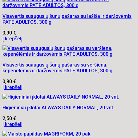
Visavertis suaugusių šunų pašaras su lašiša ir daržovėmis
PATE ADULTOS, 300 g
0,90
€
Į krepšelį
Visavertis suaugusių šunų pašaras su veršiena,
kepenėlėmis ir daržovėmis PATE ADULTOS, 300 g
0,90
€
Į krepšelį
Higieniniai įklotai ALWAYS DAILY NORMAL, 20 vnt.
2,50
€
Į krepšelį