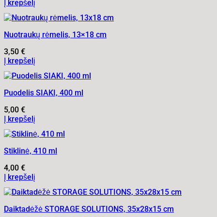
Į krepšelį
Nuotraukų rėmelis, 13×18 cm
3,50
€
Į krepšelį
Puodelis SIAKI, 400 ml
5,00
€
Į krepšelį
Stiklinė, 410 ml
4,00
€
Į krepšelį
Daiktadėžė STORAGE SOLUTIONS, 35x28x15 cm