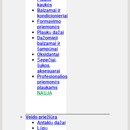
kaukės
Balzamai ir
kondicionieriai
Formavimo
priemonės
Plaukų dažai
Dažomieji
balzamai ir
šampūnai
Oksidantai
Šepečiai,
šukos,
aksesuarai
Profesionalios
priemonės
plaukams
NAUJA
Veido priežiūra
Antakių dažai
Lūpų