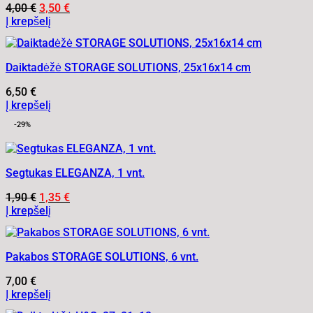
Original
Current
4,00
€
3,50
€
price
price
Į krepšelį
was:
is:
4,00 €.
3,50 €.
Daiktadėžė STORAGE SOLUTIONS, 25x16x14 cm
6,50
€
Į krepšelį
-29%
Segtukas ELEGANZA, 1 vnt.
Original
Current
1,90
€
1,35
€
price
price
Į krepšelį
was:
is:
1,90 €.
1,35 €.
Pakabos STORAGE SOLUTIONS, 6 vnt.
7,00
€
Į krepšelį