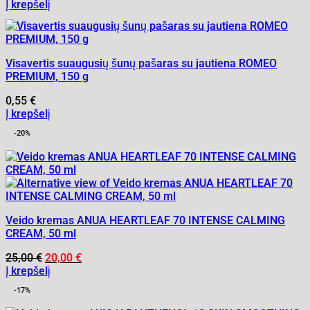
Į krepšelį
Visavertis suaugusių šunų pašaras su jautiena ROMEO
PREMIUM, 150 g
0,55
€
Į krepšelį
-20%
Veido kremas ANUA HEARTLEAF 70 INTENSE CALMING
CREAM, 50 ml
Original
Current
25,00
€
20,00
€
price
price
Į krepšelį
was:
is:
-17%
25,00 €.
20,00 €.