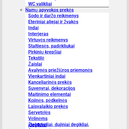
WC valikliai
Namų apyvokos prekės
Sodo ir daržo reikmenys
Eteriniai aliejai ir žvakės
Indai
Interjeras
Virtuvės reikmenys
Staltiesės, padėkliukai
Pirkinių krepšiai
Tekstilė
Žaislai
Avalynės priežiūros priemonės
Vienkartiniai indai
Kanceliarinės prekės
Suvenyrai, dekoracijos
Maitinimo elementai
Kojinės, pėdkelnės
Laisvalaikio prekės
Servetėlės
Vėlinėms
Žiebtuvėliai, dujiniai degikliai, įdegikliai