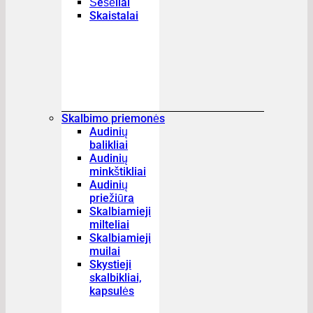
Šešėliai
Skaistalai
Skalbimo priemonės
Audinių
balikliai
Audinių
minkštikliai
Audinių
priežiūra
Skalbiamieji
milteliai
Skalbiamieji
muilai
Skystieji
skalbikliai,
kapsulės