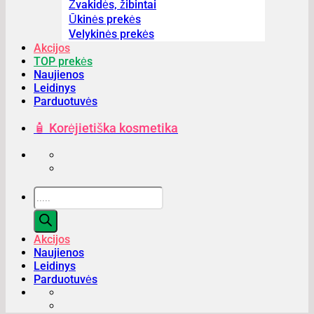
Žvakidės, žibintai
Ūkinės prekės
Velykinės prekės
Akcijos
TOP prekės
Naujienos
Leidinys
Parduotuvės
🧴 Korėjietiška kosmetika
Products
search
Akcijos
Naujienos
Leidinys
Parduotuvės