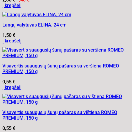
price
price
Į krepšelį
was:
is:
2,00 €.
1,40 €.
Langų valytuvas ELINA, 24 cm
1,50
€
Į krepšelį
Visavertis suaugusių šunų pašaras su veršiena ROMEO
PREMIUM, 150 g
0,55
€
Į krepšelį
Visavertis suaugusių šunų pašaras su vištiena ROMEO
PREMIUM, 150 g
0,55
€