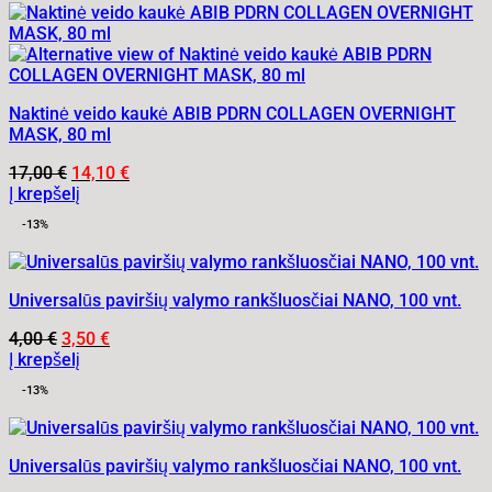
Naktinė veido kaukė ABIB PDRN COLLAGEN OVERNIGHT
MASK, 80 ml
Original
Current
17,00
€
14,10
€
price
price
Į krepšelį
was:
is:
-13%
17,00 €.
14,10 €.
Universalūs paviršių valymo rankšluosčiai NANO, 100 vnt.
Original
Current
4,00
€
3,50
€
price
price
Į krepšelį
was:
is:
-13%
4,00 €.
3,50 €.
Universalūs paviršių valymo rankšluosčiai NANO, 100 vnt.