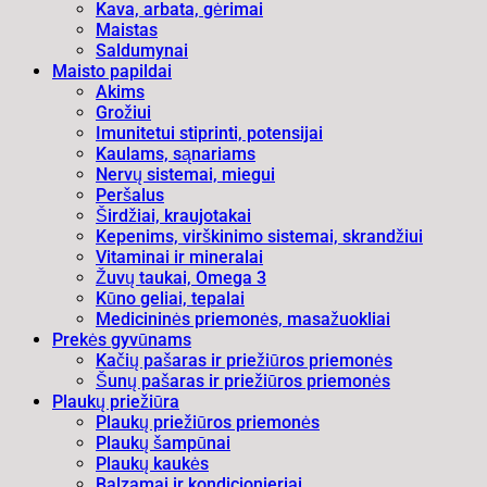
Kava, arbata, gėrimai
Maistas
Saldumynai
Maisto papildai
Akims
Grožiui
Imunitetui stiprinti, potensijai
Kaulams, sąnariams
Nervų sistemai, miegui
Peršalus
Širdžiai, kraujotakai
Kepenims, virškinimo sistemai, skrandžiui
Vitaminai ir mineralai
Žuvų taukai, Omega 3
Kūno geliai, tepalai
Medicininės priemonės, masažuokliai
Prekės gyvūnams
Kačių pašaras ir priežiūros priemonės
Šunų pašaras ir priežiūros priemonės
Plaukų priežiūra
Plaukų priežiūros priemonės
Plaukų šampūnai
Plaukų kaukės
Balzamai ir kondicionieriai