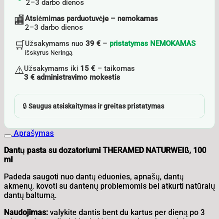
2–3 darbo dienos
🏬
Atsiėmimas parduotuvėje – nemokamas
2–3 darbo dienos
🛒
Užsakymams nuo
39 €
–
pristatymas NEMOKAMAS
išskyrus Neringą
⚠️
Užsakymams iki
15 €
– taikomas
3 € administravimo mokestis
🔒
Saugus atsiskaitymas ir greitas pristatymas
Aprašymas
Dantų pasta su dozatoriumi THERAMED NATURWEIß, 100
ml
Padeda saugoti nuo dantų ėduonies, apnašų, dantų
akmenų, kovoti su dantenų problemomis bei atkurti natūralų
dantų baltumą.
Naudojimas:
valykite dantis bent du kartus per dieną po 3