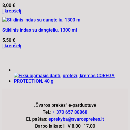
8,00
€
Į krepšelį
Stiklinis indas su dangteliu, 1300 ml
5,50
€
Į krepšelį
„Švaros prekės“ e-parduotuvė
Tel.:
+ 370 657 88868
El. paštas:
eprekyba@svarosprekes.lt
Darbo laikas: I–V 8.00–17.00