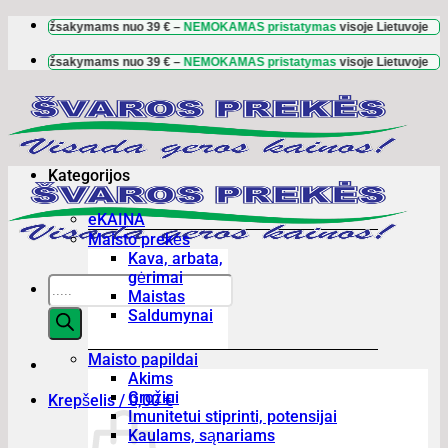
Skip
 Užsakymams nuo
39 €
–
NEMOKAMAS pristatymas
visoje Lietuvoje
🚛 U
to
content
 Užsakymams nuo
39 €
–
NEMOKAMAS pristatymas
visoje Lietuvoje
🚛 U
Kategorijos
eKAINA
Maisto prekės
Kava, arbata,
gėrimai
Products
Maistas
search
Saldumynai
Maisto papildai
Akims
Grožiui
Krepšelis /
0,00
€
Imunitetui stiprinti, potensijai
Kaulams, sąnariams