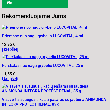
čia
Rekomenduojame Jums
Priemonė nuo nagų grybelio LUCOVITAL, 4 ml
12,95
€
Į krepšelį
Purškalas nuo nagų grybelio LUCOVITAL, 25 ml
11,55
€
Į krepšelį
Visavertis suaugusių kačių pašaras su jautiena ANIMONDA
INTEGRA PROTECT RENAL, 85 g