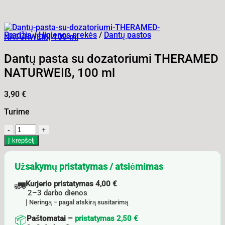
Pradžia
/
Higienos prekės
/
Dantų pastos
Dantų pasta su dozatoriumi THERAMED
NATURWEIß, 100 ml
3,90
€
Turime
produkto
kiekis:
Į krepšelį
Dantų
pasta
Užsakymų pristatymas / atsiėmimas
su
dozatoriumi
🚛
Kurjerio pristatymas 4,00 €
THERAMED
2–3 darbo dienos
NATURWEIß,
Į Neringą – pagal atskirą susitarimą
100
ml
📦
Paštomatai –
pristatymas 2,50 €