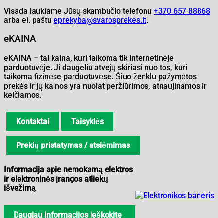
Visada laukiame Jūsų skambučio telefonu
+370 657 88868
arba el. paštu
eprekyba@svarosprekes.lt
.
eKAINA
eKAINA – tai kaina, kuri taikoma tik internetinėje
parduotuvėje. Ji daugeliu atvejų skiriasi nuo tos, kuri
taikoma fizinėse parduotuvėse. Šiuo ženklu pažymėtos
prekės ir jų kainos yra nuolat peržiūrimos, atnaujinamos ir
keičiamos.
Kontaktai
Taisyklės
Prekių pristatymas / atsiėmimas
Informacija apie nemokamą elektros
ir elektroninės įrangos atliekų
išvežimą
Daugiau informacijos ieškokite