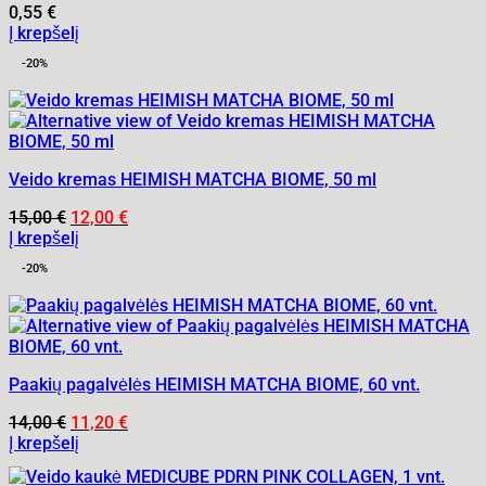
0,55
€
Į krepšelį
-20%
Veido kremas HEIMISH MATCHA BIOME, 50 ml
Original
Current
15,00
€
12,00
€
price
price
Į krepšelį
was:
is:
-20%
15,00 €.
12,00 €.
Paakių pagalvėlės HEIMISH MATCHA BIOME, 60 vnt.
Original
Current
14,00
€
11,20
€
price
price
Į krepšelį
was:
is:
14,00 €.
11,20 €.