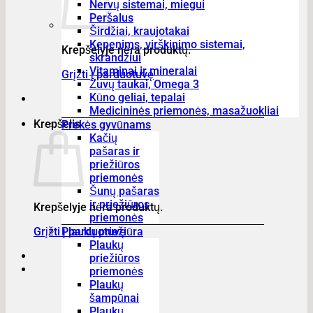
Nervų sistemai, miegui
Peršalus
Širdžiai, kraujotakai
Kepenims, virškinimo sistemai,
Krepšelyje nėra produktų.
skrandžiui
Vitaminai ir mineralai
Grįžti į parduotuvę
Žuvų taukai, Omega 3
Kūno geliai, tepalai
Medicininės priemonės, masažuokliai
Krepšelis
Prekės gyvūnams
Kačių
pašaras ir
priežiūros
priemonės
Šunų pašaras
ir priežiūros
Krepšelyje nėra produktų.
priemonės
Grįžti į parduotuvę
Plaukų priežiūra
Plaukų
priežiūros
priemonės
Plaukų
šampūnai
Plaukų