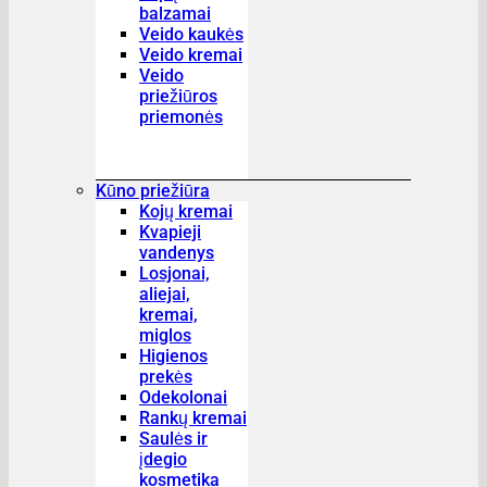
balzamai
Veido kaukės
Veido kremai
Veido
priežiūros
priemonės
Kūno priežiūra
Kojų kremai
Kvapieji
vandenys
Losjonai,
aliejai,
kremai,
miglos
Higienos
prekės
Odekolonai
Rankų kremai
Saulės ir
įdegio
kosmetika