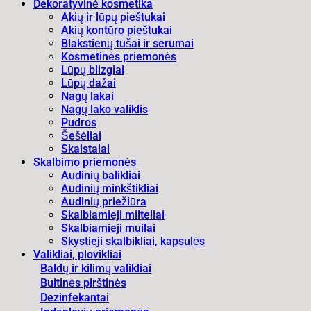
Dekoratyvinė kosmetika
Akių ir lūpų pieštukai
Akių kontūro pieštukai
Blakstienų tušai ir serumai
Kosmetinės priemonės
Lūpų blizgiai
Lūpų dažai
Nagų lakai
Nagų lako valiklis
Pudros
Šešėliai
Skaistalai
Skalbimo priemonės
Audinių balikliai
Audinių minkštikliai
Audinių priežiūra
Skalbiamieji milteliai
Skalbiamieji muilai
Skystieji skalbikliai, kapsulės
Valikliai, plovikliai
Baldų ir kilimų valikliai
Buitinės pirštinės
Dezinfekantai