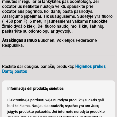
minutes ir reguliariai lankykitės pas odontologą. Jei
dozatorius netikėtai nustoja veikti, spauskite prie
dozatoriaus pagrindo, kol dantų pasta pasirodys.
Atsargumo įspėjimai. Tik suaugusiems. Sudėtyje yra fluoro
(1450 ppm F). 6 metų ir jaunesniems vaikams naudokite
žirnio dydžio kiekį. Dėl fluoro naudojimo iš kitų šaltinių,
pasitarkite su odontologu ar gydytoju.
Atsakingas asmuo
Bübchen, Vokietijos Federacinė
Respublika.
Raskite dar daugiau panašių produktų:
Higienos prekės
,
Dantų pastos
Informacija dėl produktų sudėties
Elektroninėje parduotuvėje nurodyta produktų sudėtis gali
būti keičiama. Naujausias sudėčių sąrašas yra ant Jūsų
įsigyto produkto pakuotės. Jei internete nurodyta produkto