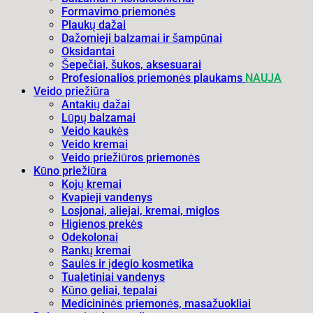
Formavimo priemonės
Plaukų dažai
Dažomieji balzamai ir šampūnai
Oksidantai
Šepečiai, šukos, aksesuarai
Profesionalios priemonės plaukams
NAUJA
Veido priežiūra
Antakių dažai
Lūpų balzamai
Veido kaukės
Veido kremai
Veido priežiūros priemonės
Kūno priežiūra
Kojų kremai
Kvapieji vandenys
Losjonai, aliejai, kremai, miglos
Higienos prekės
Odekolonai
Rankų kremai
Saulės ir įdegio kosmetika
Tualetiniai vandenys
Kūno geliai, tepalai
Medicininės priemonės, masažuokliai