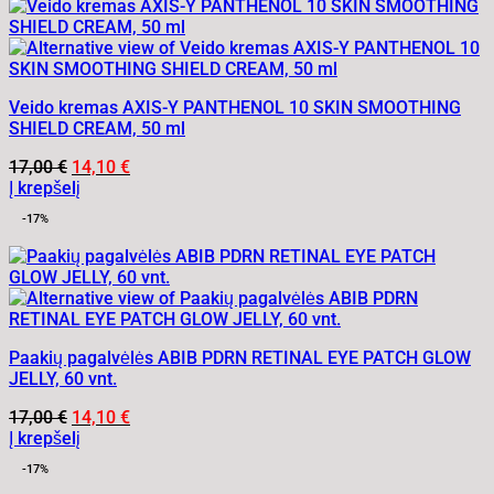
Veido kremas AXIS-Y PANTHENOL 10 SKIN SMOOTHING
SHIELD CREAM, 50 ml
Original
Current
17,00
€
14,10
€
price
price
Į krepšelį
was:
is:
-17%
17,00 €.
14,10 €.
Paakių pagalvėlės ABIB PDRN RETINAL EYE PATCH GLOW
JELLY, 60 vnt.
Original
Current
17,00
€
14,10
€
price
price
Į krepšelį
was:
is:
-17%
17,00 €.
14,10 €.