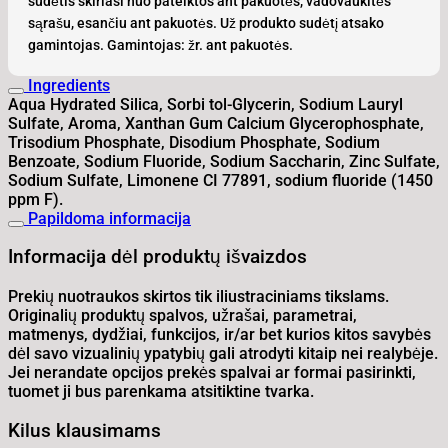
sudėtis skiriasi nuo pateiktos ant pakuotės, vadovaukitės
sąrašu, esančiu ant pakuotės. Už produkto sudėtį atsako
gamintojas. Gamintojas: žr. ant pakuotės.
Ingredients
Aqua Hydrated Silica, Sorbi tol-Glycerin, Sodium Lauryl
Sulfate, Aroma, Xanthan Gum Calcium Glycerophosphate,
Trisodium Phosphate, Disodium Phosphate, Sodium
Benzoate, Sodium Fluoride, Sodium Saccharin, Zinc Sulfate,
Sodium Sulfate, Limonene CI 77891, sodium fluoride (1450
ppm F).
Papildoma informacija
Informacija dėl produktų išvaizdos
Prekių nuotraukos skirtos tik iliustraciniams tikslams.
Originalių produktų spalvos, užrašai, parametrai,
matmenys, dydžiai, funkcijos, ir/ar bet kurios kitos savybės
dėl savo vizualinių ypatybių gali atrodyti kitaip nei realybėje.
Jei nerandate opcijos prekės spalvai ar formai pasirinkti,
tuomet ji bus parenkama atsitiktine tvarka.
Kilus klausimams