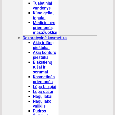
Tualetiniai
vandenys
Kūno geliai,
tepalai
Medicininės
priemonės,
masažuokliai
Dekoratyvinė kosmetika
Akių ir lūpų
pieštukai
Akių kontūro
pieštukai
Blakstienų
tušai ir
serumai
Kosmetinės
priemonės
Lūpų blizgiai
Lūpų dažai
Nagų lakai
Nagų lako
valiklis
Pudros