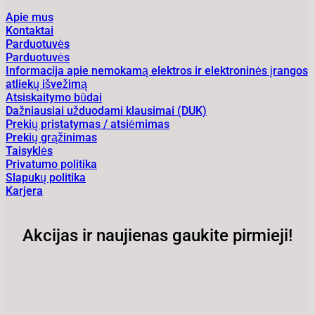
Apie mus
Kontaktai
Parduotuvės
Parduotuvės
Informacija apie nemokamą elektros ir elektroninės įrangos
atliekų išvežimą
Atsiskaitymo būdai
Dažniausiai užduodami klausimai (DUK)
Prekių pristatymas / atsiėmimas
Prekių grąžinimas
Taisyklės
Privatumo politika
Slapukų politika
Karjera
Akcijas ir naujienas gaukite pirmieji!