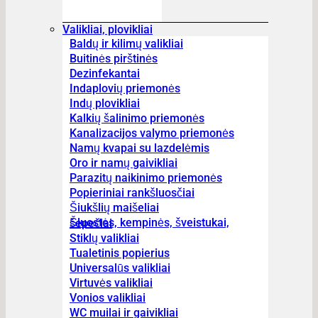
Valikliai, plovikliai
Baldų ir kilimų valikliai
Buitinės pirštinės
Dezinfekantai
Indaplovių priemonės
Indų plovikliai
Kalkių šalinimo priemonės
Kanalizacijos valymo priemonės
Namų kvapai su lazdelėmis
Oro ir namų gaivikliai
Parazitų naikinimo priemonės
Popieriniai rankšluosčiai
Šiukšlių maišeliai
Šluostės, kempinės, šveistukai, šepečiai
Stiklų valikliai
Tualetinis popierius
Universalūs valikliai
Virtuvės valikliai
Vonios valikliai
WC muilai ir gaivikliai