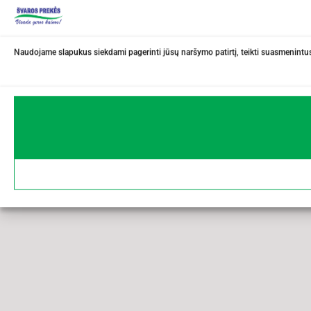
Naudojame slapukus siekdami pagerinti jūsų naršymo patirtį, teikti suasmenintus 