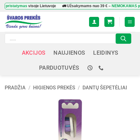
Skip
tatymas
visoje Lietuvoje
🚛 Užsakymams nuo
39 €
–
NEMOKAMAS pristaty
to
content
Products
search
AKCIJOS
NAUJIENOS
LEIDINYS
PARDUOTUVĖS
PRADŽIA
/
HIGIENOS PREKĖS
/
DANTŲ ŠEPETĖLIAI