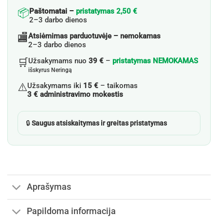
📦
Paštomatai –
pristatymas 2,50 €
2–3 darbo dienos
🏬
Atsiėmimas parduotuvėje – nemokamas
2–3 darbo dienos
🛒
Užsakymams nuo
39 €
–
pristatymas NEMOKAMAS
išskyrus Neringą
⚠️
Užsakymams iki
15 €
– taikomas
3 € administravimo mokestis
🔒
Saugus atsiskaitymas ir greitas pristatymas
Aprašymas
Papildoma informacija