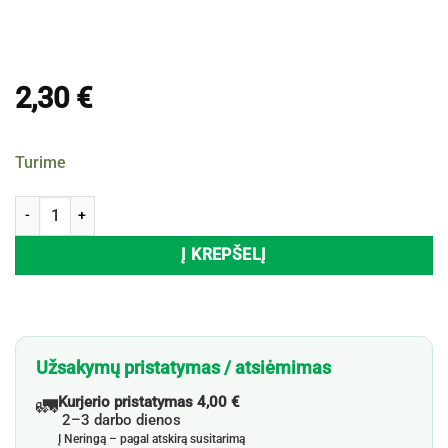
2,30
€
Turime
produkto kiekis: Dantų šepetėlis ORAL-B PRO-3DWHITE ADVANCED, 
Į KREPŠELĮ
Užsakymų pristatymas / atsiėmimas
🚛
Kurjerio pristatymas 4,00 €
2–3 darbo dienos
Į Neringą – pagal atskirą susitarimą