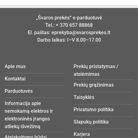
„Švaros prekės“ e-parduotuvė
Tel.:
+ 370 657 88868
El. paštas:
eprekyba@svarosprekes.lt
Darbo laikas: I–V 8.00–17.00
Apie mus
Prekių pristatymas /
atsiėmimas
Kontaktai
Prekių grąžinimas
Parduotuvės
Taisyklės
Informacija apie
Privatumo politika
nemokamą elektros ir
elektroninės įrangos
Slapukų politika
atliekų išvežimą
Karjera
Atsiskaitymo būdai