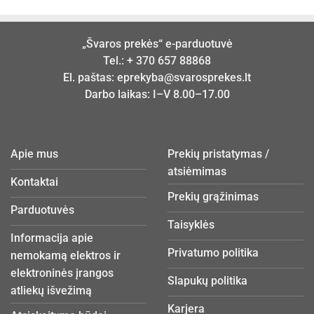
„Švaros prekės“ e-parduotuvė
Tel.:
+ 370 657 88868
El. paštas:
eprekyba@svarosprekes.lt
Darbo laikas: I–V 8.00–17.00
Apie mus
Prekių pristatymas /
atsiėmimas
Kontaktai
Prekių grąžinimas
Parduotuvės
Taisyklės
Informacija apie
Privatumo politika
nemokamą elektros ir
elektroninės įrangos
Slapukų politika
atliekų išvežimą
Karjera