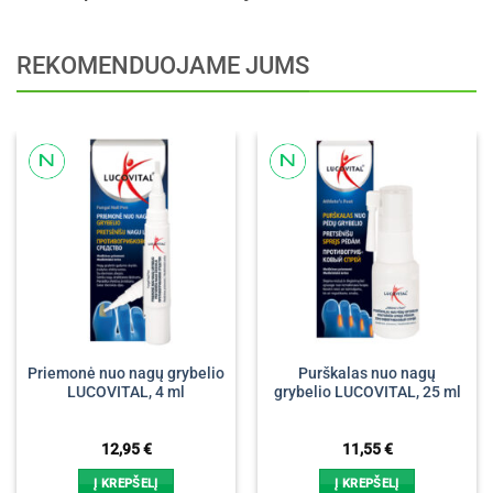
REKOMENDUOJAME JUMS
Priemonė nuo nagų grybelio
Purškalas nuo nagų
LUCOVITAL, 4 ml
grybelio LUCOVITAL, 25 ml
12,95
€
11,55
€
Į KREPŠELĮ
Į KREPŠELĮ