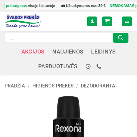
Skip
tatymas
visoje Lietuvoje
🚛 Užsakymams nuo
39 €
–
NEMOKAMAS pristat
to
content
Products
search
AKCIJOS
NAUJIENOS
LEIDINYS
PARDUOTUVĖS
PRADŽIA
/
HIGIENOS PREKĖS
/
DEZODORANTAI