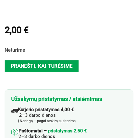
2,00
€
Neturime
PRANEŠTI, KAI TURĖSIME
Užsakymų pristatymas / atsiėmimas
🚛
Kurjerio pristatymas 4,00 €
2–3 darbo dienos
Į Neringą – pagal atskirą susitarimą
📦
Paštomatai –
pristatymas 2,50 €
2–3 darbo dienos