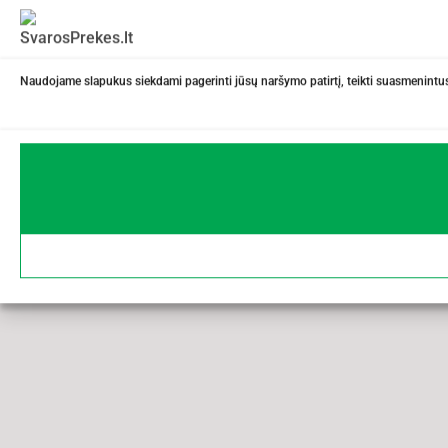
Naudojame slapukus siekdami pagerinti jūsų naršymo patirtį, teikti suasmenintus 