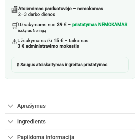
🏬
Atsiėmimas parduotuvėje – nemokamas
2–3 darbo dienos
🛒
Užsakymams nuo
39 €
–
pristatymas NEMOKAMAS
išskyrus Neringą
⚠️
Užsakymams iki
15 €
– taikomas
3 € administravimo mokestis
🔒
Saugus atsiskaitymas ir greitas pristatymas
Aprašymas
Ingredients
Papildoma informacija