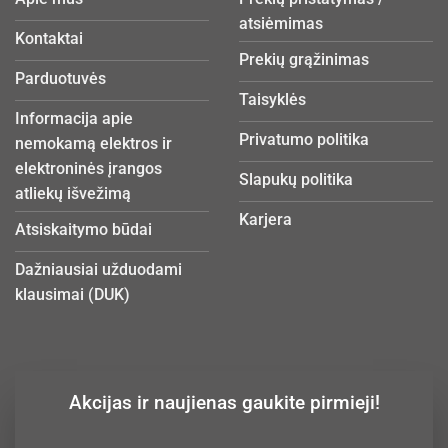
atsiėmimas
Kontaktai
Prekių grąžinimas
Parduotuvės
Taisyklės
Informacija apie
Privatumo politika
nemokamą elektros ir
elektroninės įrangos
Slapukų politika
atliekų išvežimą
Karjera
Atsiskaitymo būdai
Dažniausiai užduodami
klausimai (DUK)
Akcijas ir naujienas gaukite pirmieji!