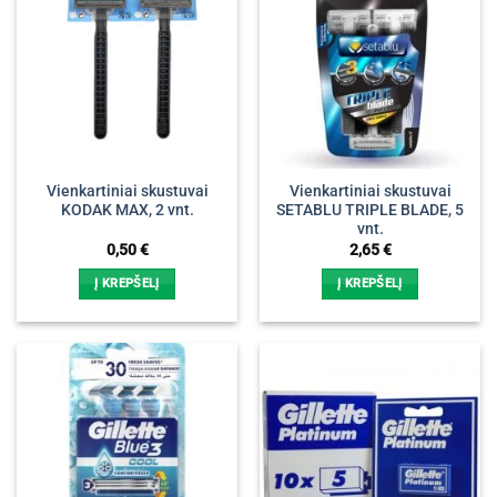
Vienkartiniai skustuvai
Vienkartiniai skustuvai
KODAK MAX, 2 vnt.
SETABLU TRIPLE BLADE, 5
vnt.
0,50
€
2,65
€
Į KREPŠELĮ
Į KREPŠELĮ