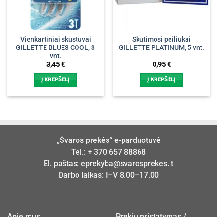
Vienkartiniai skustuvai
Skutimosi peiliukai
GILLETTE BLUE3 COOL, 3
GILLETTE PLATINUM, 5 vnt.
vnt.
3,45
€
0,95
€
Į KREPŠELĮ
Į KREPŠELĮ
„Švaros prekės“ e-parduotuvė
Tel.:
+ 370 657 88868
El. paštas:
eprekyba@svarosprekes.lt
Darbo laikas: I–V 8.00–17.00
Apie mus
Prekių pristatymas /