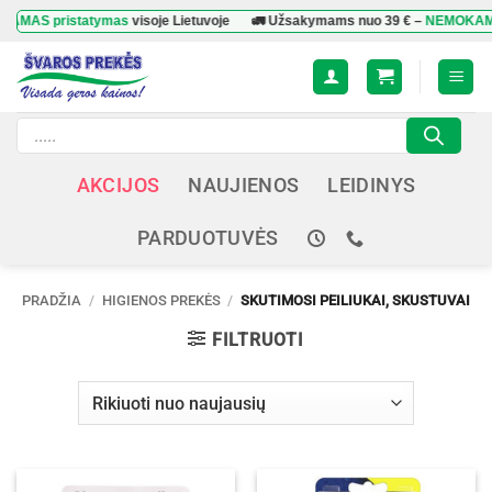
Skip
pristatymas
visoje Lietuvoje
🚛 Užsakymams nuo
39 €
–
NEMOKAMAS pris
to
content
Products
search
AKCIJOS
NAUJIENOS
LEIDINYS
PARDUOTUVĖS
PRADŽIA
/
HIGIENOS PREKĖS
/
SKUTIMOSI PEILIUKAI, SKUSTUVAI
FILTRUOTI