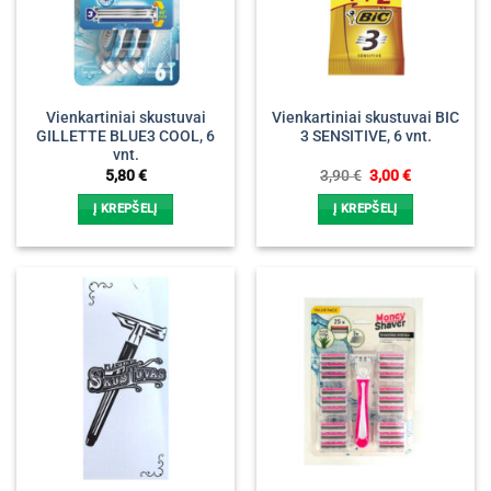
Vienkartiniai skustuvai
Vienkartiniai skustuvai BIC
GILLETTE BLUE3 COOL, 6
3 SENSITIVE, 6 vnt.
vnt.
Original
Current
5,80
€
3,90
€
3,00
€
price
price
was:
is:
Į KREPŠELĮ
Į KREPŠELĮ
3,90 €.
3,00 €.