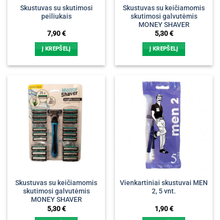
Skustuvas su skutimosi
Skustuvas su keičiamomis
peiliukais
skutimosi galvutėmis
MONEY SHAVER
7,90
€
5,30
€
Į KREPŠELĮ
Į KREPŠELĮ
Skustuvas su keičiamomis
Vienkartiniai skustuvai MEN
skutimosi galvutėmis
2, 5 vnt.
MONEY SHAVER
5,30
€
1,90
€