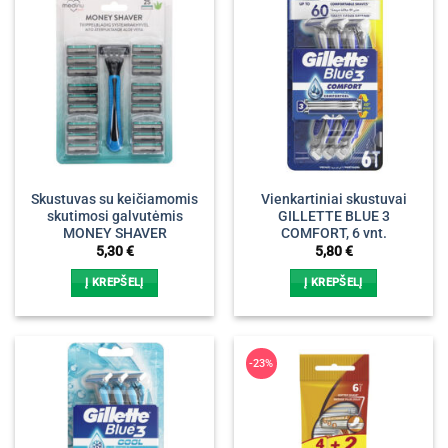
Skustuvas su keičiamomis
Vienkartiniai skustuvai
skutimosi galvutėmis
GILLETTE BLUE 3
MONEY SHAVER
COMFORT, 6 vnt.
5,30
€
5,80
€
Į KREPŠELĮ
Į KREPŠELĮ
-23%