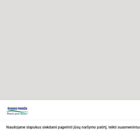
Naudojame slapukus siekdami pagerinti jūsų naršymo patirtį, teikti suasmenintus 