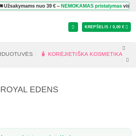
 Užsakymams nuo
39 €
–
NEMOKAMAS pristatymas
visoje L
KREPŠELIS /
0,00
€
RDUOTUVĖS
🧴 KORĖJIETIŠKA KOSMETIKA
DE ROYAL EDENS