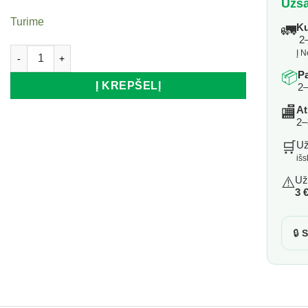
Užsa
was:
is:
Turime
🚛
Ku
4,25 €.
3,40 €.
2–
produkto kiekis: Skystasis rankų muilas SAVON DE ROYAL ED
Į N
📦
P
Į KREPŠELĮ
2–
🏬
At
2–
🛒
U
iš
⚠️
Už
3 
🔒
S