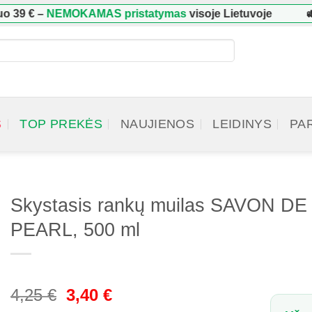
39 €
–
NEMOKAMAS pristatymas
visoje Lietuvoje
🚛
S
TOP PREKĖS
NAUJIENOS
LEIDINYS
PA
Skystasis rankų muilas SAVON 
PEARL, 500 ml
Original
Current
4,25
€
3,40
€
price
price