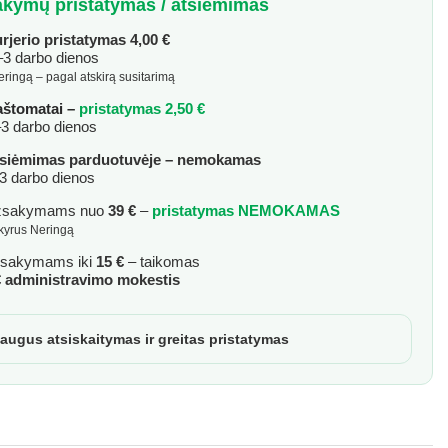
kymų pristatymas / atsiėmimas
rjerio pristatymas 4,00 €
3 darbo dienos
ENS PEARL, 500 ml
eringą – pagal atskirą susitarimą
aštomatai –
pristatymas 2,50 €
3 darbo dienos
siėmimas parduotuvėje – nemokamas
3 darbo dienos
žsakymams nuo
39 €
–
pristatymas NEMOKAMAS
skyrus Neringą
sakymams iki
15 €
– taikomas
€ administravimo mokestis
augus atsiskaitymas ir greitas pristatymas