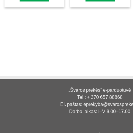
„Švaros prekės“ e-parduotuvė
Tel.:
+ 370 657 88868
El. paštas:
eprekyba@svarosprekes
Darbo laikas: I–V 8.00–17.00