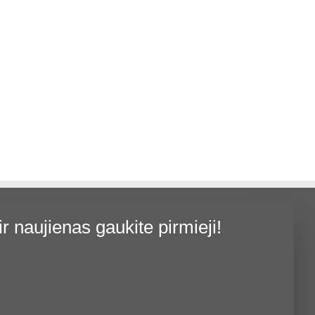
was:
is:
Į KREPŠELĮ
14,00 €.
11,20 €.
ir naujienas gaukite pirmieji!