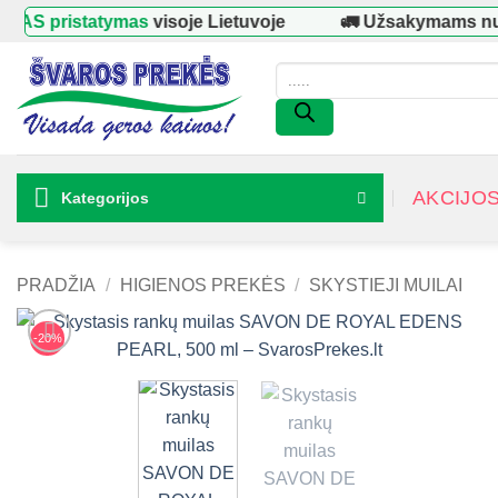
Skip
 pristatymas
visoje Lietuvoje
🚛 Užsakymams nuo
to
content
Products
search
AKCIJO
Kategorijos
PRADŽIA
/
HIGIENOS PREKĖS
/
SKYSTIEJI MUILAI
-20%