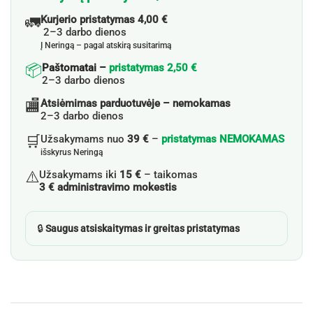
🚛
Kurjerio pristatymas 4,00 €
2–3 darbo dienos
Į Neringą – pagal atskirą susitarimą
📦
Paštomatai –
pristatymas 2,50 €
2–3 darbo dienos
🏬
Atsiėmimas parduotuvėje – nemokamas
2–3 darbo dienos
🛒
Užsakymams nuo
39 €
–
pristatymas NEMOKAMAS
išskyrus Neringą
⚠️
Užsakymams iki
15 €
– taikomas
3 € administravimo mokestis
🔒
Saugus atsiskaitymas ir greitas pristatymas