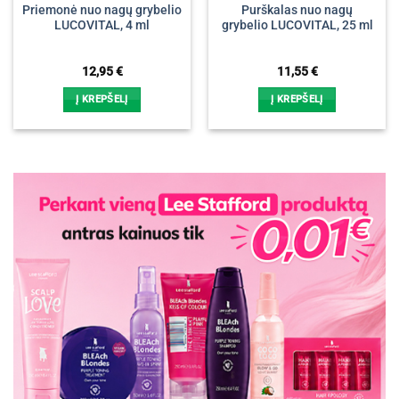
Priemonė nuo nagų grybelio
Purškalas nuo nagų
LUCOVITAL, 4 ml
grybelio LUCOVITAL, 25 ml
12,95
€
11,55
€
Į KREPŠELĮ
Į KREPŠELĮ