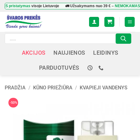
Skip
statymas
visoje Lietuvoje
🚛 Užsakymams nuo
39 €
–
NEMOKAMAS prista
to
content
Products
search
AKCIJOS
NAUJIENOS
LEIDINYS
PARDUOTUVĖS
PRADŽIA
/
KŪNO PRIEŽIŪRA
/
KVAPIEJI VANDENYS
-50%