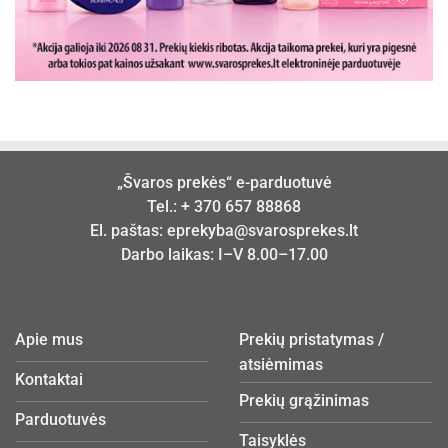
„Švaros prekės“ e-parduotuvė
Tel.:
+ 370 657 88868
El. paštas:
eprekyba@svarosprekes.lt
Darbo laikas: I–V 8.00–17.00
Apie mus
Prekių pristatymas /
atsiėmimas
Kontaktai
Prekių grąžinimas
Parduotuvės
Taisyklės