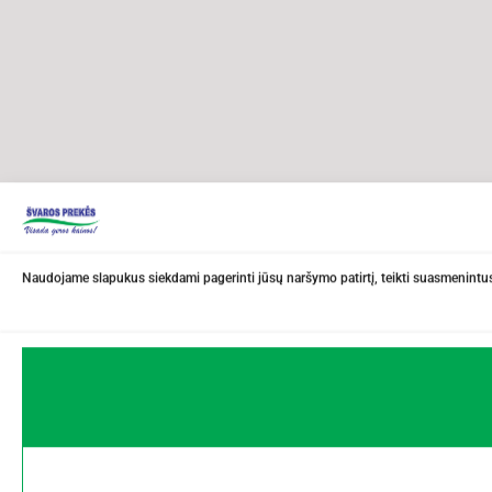
Naudojame slapukus siekdami pagerinti jūsų naršymo patirtį, teikti suasmenintus 