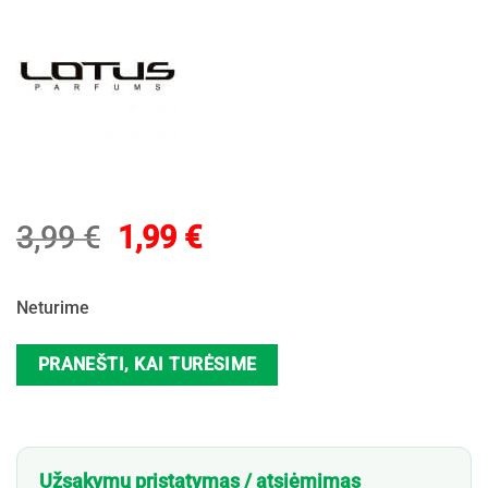
Original
Current
3,99
€
1,99
€
price
price
was:
is:
Neturime
3,99 €.
1,99 €.
PRANEŠTI, KAI TURĖSIME
Užsakymų pristatymas / atsiėmimas