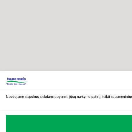
Naudojame slapukus siekdami pagerinti jūsų naršymo patirtį, teikti suasmenintus 