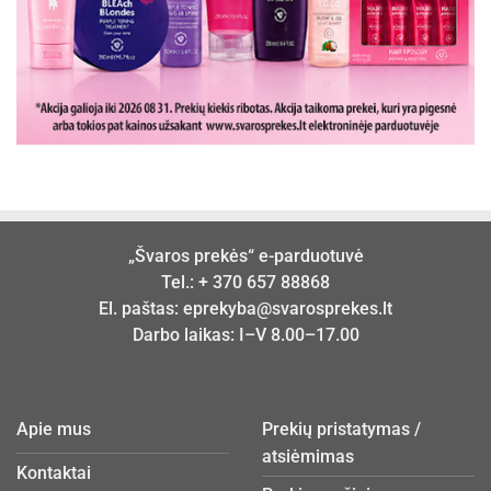
„Švaros prekės“ e-parduotuvė
Tel.:
+ 370 657 88868
El. paštas:
eprekyba@svarosprekes.lt
Darbo laikas: I–V 8.00–17.00
Apie mus
Prekių pristatymas /
atsiėmimas
Kontaktai