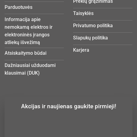
Prekių grąžinimas
Parduotuvės
Taisyklės
Informacija apie
Privatumo politika
nemokamą elektros ir
elektroninės įrangos
Slapukų politika
atliekų išvežimą
Karjera
Atsiskaitymo būdai
Dažniausiai užduodami
klausimai (DUK)
Akcijas ir naujienas gaukite pirmieji!