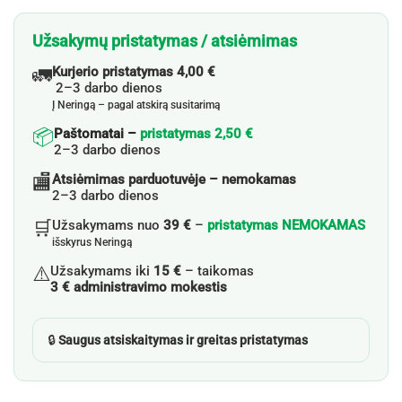
Užsakymų pristatymas / atsiėmimas
🚛
Kurjerio pristatymas 4,00 €
2–3 darbo dienos
Į Neringą – pagal atskirą susitarimą
📦
Paštomatai –
pristatymas 2,50 €
2–3 darbo dienos
🏬
Atsiėmimas parduotuvėje – nemokamas
2–3 darbo dienos
🛒
Užsakymams nuo
39 €
–
pristatymas NEMOKAMAS
išskyrus Neringą
⚠️
Užsakymams iki
15 €
– taikomas
3 € administravimo mokestis
🔒
Saugus atsiskaitymas ir greitas pristatymas