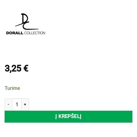
3,25
€
Turime
produkto kiekis: Kūno dulksna DORALL COLLECTION EVERSCENT, 23
Į KREPŠELĮ