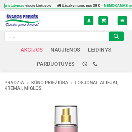
Skip
ymas
visoje Lietuvoje
🚛 Užsakymams nuo
39 €
–
NEMOKAMAS pristatyma
to
content
Products
search
AKCIJOS
NAUJIENOS
LEIDINYS
PARDUOTUVĖS
PRADŽIA
/
KŪNO PRIEŽIŪRA
/
LOSJONAI, ALIEJAI,
KREMAI, MIGLOS