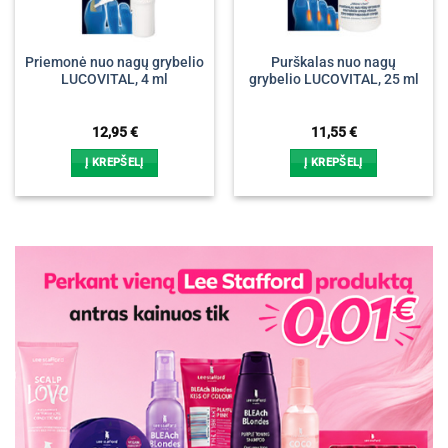
Priemonė nuo nagų grybelio
Purškalas nuo nagų
LUCOVITAL, 4 ml
grybelio LUCOVITAL, 25 ml
12,95
€
11,55
€
Į KREPŠELĮ
Į KREPŠELĮ