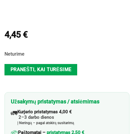
4,45
€
Neturime
PRANEŠTI, KAI TURĖSIME
Užsakymų pristatymas / atsiėmimas
🚛
Kurjerio pristatymas 4,00 €
2–3 darbo dienos
Į Neringą – pagal atskirą susitarimą
📦
Paštomatai –
pristatymas 2,50 €