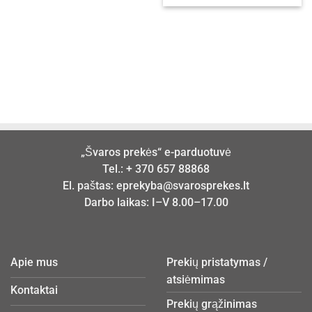
„Švaros prekės“ e-parduotuvė
Tel.:
+ 370 657 88868
El. paštas:
eprekyba@svarosprekes.lt
Darbo laikas: I–V 8.00–17.00
Apie mus
Prekių pristatymas /
atsiėmimas
Kontaktai
Prekių grąžinimas