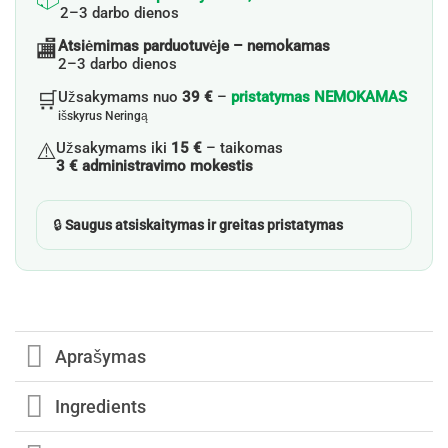
2–3 darbo dienos
🏬
Atsiėmimas parduotuvėje – nemokamas
2–3 darbo dienos
🛒
Užsakymams nuo
39 €
–
pristatymas NEMOKAMAS
išskyrus Neringą
⚠️
Užsakymams iki
15 €
– taikomas
3 € administravimo mokestis
🔒
Saugus atsiskaitymas ir greitas pristatymas
Aprašymas
Ingredients