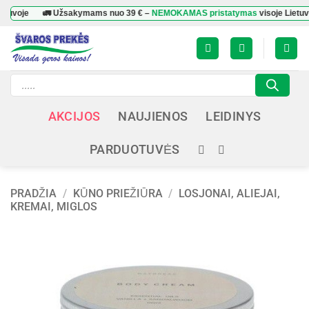
Skip
🚛 Užsakymams nuo
39 €
–
NEMOKAMAS pristatymas
visoje Lietuvoje
to
content
Products
search
AKCIJOS
NAUJIENOS
LEIDINYS
PARDUOTUVĖS
PRADŽIA
/
KŪNO PRIEŽIŪRA
/
LOSJONAI, ALIEJAI,
KREMAI, MIGLOS