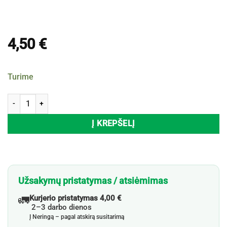
4,50
€
Turime
produkto kiekis: Ledo maišelis ONE AID, 1 vnt.
Į KREPŠELĮ
Užsakymų pristatymas / atsiėmimas
🚛
Kurjerio pristatymas 4,00 €
2–3 darbo dienos
Į Neringą – pagal atskirą susitarimą