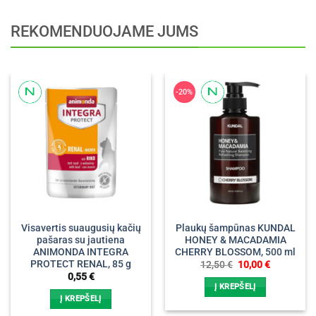
REKOMENDUOJAME JUMS
-20%
Visavertis suaugusių kačių
Plaukų šampūnas KUNDAL
pašaras su jautiena
HONEY & MACADAMIA
ANIMONDA INTEGRA
CHERRY BLOSSOM, 500 ml
PROTECT RENAL, 85 g
Original
Current
12,50
€
10,00
€
price
price
0,55
€
was:
is:
Į KREPŠELĮ
12,50 €.
10,00 €.
Į KREPŠELĮ