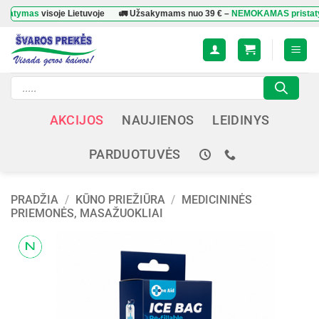
Skip
as
visoje Lietuvoje
🚛 Užsakymams nuo
39 €
–
NEMOKAMAS pristatymas
v
to
content
Products
search
AKCIJOS
NAUJIENOS
LEIDINYS
PARDUOTUVĖS
PRADŽIA
/
KŪNO PRIEŽIŪRA
/
MEDICININĖS
PRIEMONĖS, MASAŽUOKLIAI