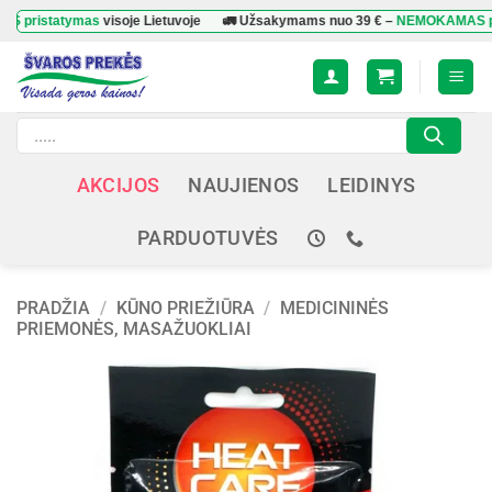
Skip
tatymas
visoje Lietuvoje
🚛 Užsakymams nuo
39 €
–
NEMOKAMAS pristat
to
content
Products
search
AKCIJOS
NAUJIENOS
LEIDINYS
PARDUOTUVĖS
PRADŽIA
/
KŪNO PRIEŽIŪRA
/
MEDICININĖS
PRIEMONĖS, MASAŽUOKLIAI