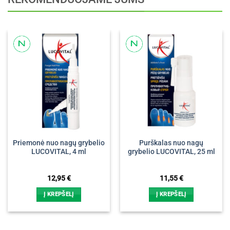
Priemonė nuo nagų grybelio
Purškalas nuo nagų
LUCOVITAL, 4 ml
grybelio LUCOVITAL, 25 ml
12,95
€
11,55
€
Į KREPŠELĮ
Į KREPŠELĮ