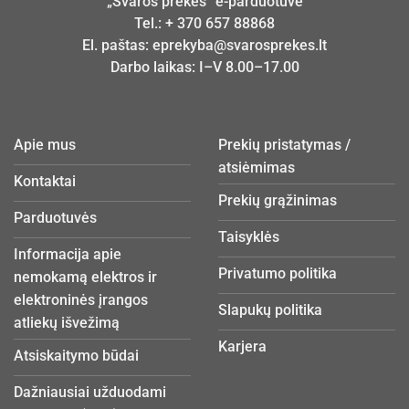
„Švaros prekės“ e-parduotuvė
Tel.:
+ 370 657 88868
El. paštas:
eprekyba@svarosprekes.lt
Darbo laikas: I–V 8.00–17.00
Apie mus
Prekių pristatymas /
atsiėmimas
Kontaktai
Prekių grąžinimas
Parduotuvės
Taisyklės
Informacija apie
Privatumo politika
nemokamą elektros ir
elektroninės įrangos
Slapukų politika
atliekų išvežimą
Karjera
Atsiskaitymo būdai
Dažniausiai užduodami