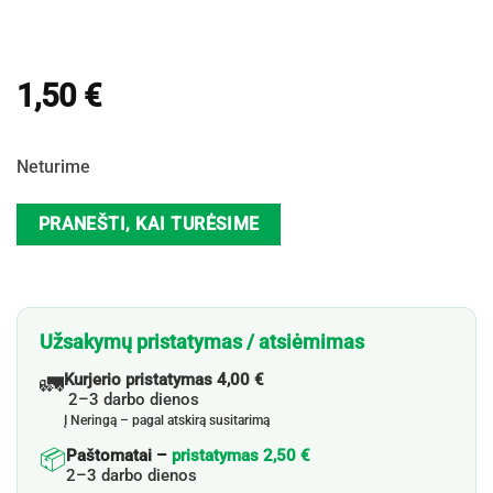
1,50
€
Neturime
PRANEŠTI, KAI TURĖSIME
Užsakymų pristatymas / atsiėmimas
🚛
Kurjerio pristatymas 4,00 €
2–3 darbo dienos
Į Neringą – pagal atskirą susitarimą
📦
Paštomatai –
pristatymas 2,50 €
2–3 darbo dienos