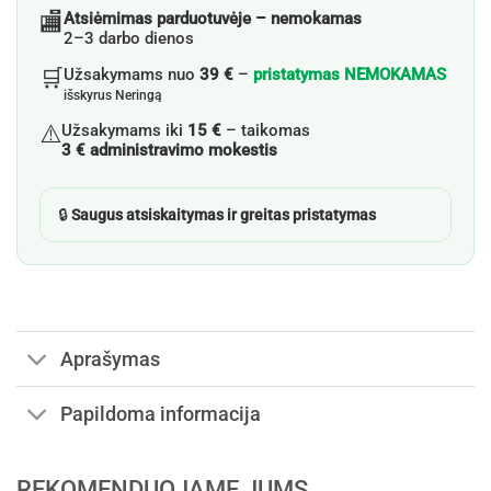
🏬
Atsiėmimas parduotuvėje – nemokamas
2–3 darbo dienos
🛒
Užsakymams nuo
39 €
–
pristatymas NEMOKAMAS
išskyrus Neringą
⚠️
Užsakymams iki
15 €
– taikomas
3 € administravimo mokestis
🔒
Saugus atsiskaitymas ir greitas pristatymas
Aprašymas
Papildoma informacija
REKOMENDUOJAME JUMS