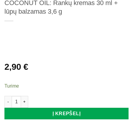
COCONUT OIL: Rankų kremas 30 ml +
lūpų balzamas 3,6 g
2,90
€
Turime
produkto kiekis: Rinkinys DR. SANTE HUGS AND KISSES COCON
Į KREPŠELĮ