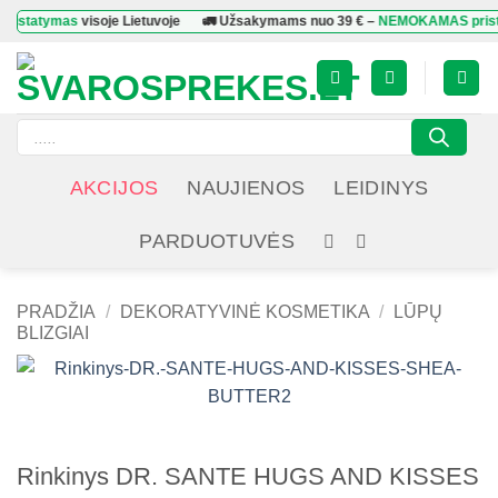
Skip
statymas
visoje Lietuvoje
🚛 Užsakymams nuo
39 €
–
NEMOKAMAS prista
to
content
Products
search
AKCIJOS
NAUJIENOS
LEIDINYS
PARDUOTUVĖS
PRADŽIA
/
DEKORATYVINĖ KOSMETIKA
/
LŪPŲ
BLIZGIAI
Rinkinys DR. SANTE HUGS AND KISSES