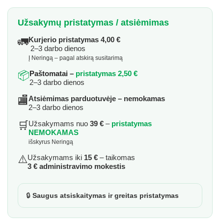
Užsakymų pristatymas / atsiėmimas
🚛
Kurjerio pristatymas 4,00 €
2–3 darbo dienos
Į Neringą – pagal atskirą susitarimą
📦
Paštomatai –
pristatymas 2,50 €
2–3 darbo dienos
🏬
Atsiėmimas parduotuvėje – nemokamas
2–3 darbo dienos
🛒
Užsakymams nuo
39 €
–
pristatymas
NEMOKAMAS
išskyrus Neringą
⚠️
Užsakymams iki
15 €
– taikomas
3 € administravimo mokestis
🔒
Saugus atsiskaitymas ir greitas pristatymas