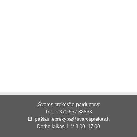
„Švaros prekės“ e-parduotuvė
Tel.:
+ 370 657 88868
El. paštas:
eprekyba@svarosprekes.lt
Darbo laikas: I–V 8.00–17.00