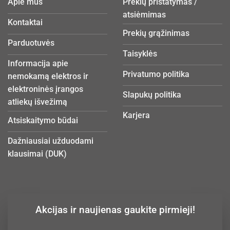
Apie mus
Prekių pristatymas /
atsiėmimas
Kontaktai
Prekių grąžinimas
Parduotuvės
Taisyklės
Informacija apie
Privatumo politika
nemokamą elektros ir
elektroninės įrangos
Slapukų politika
atliekų išvežimą
Karjera
Atsiskaitymo būdai
Dažniausiai užduodami
klausimai (DUK)
Akcijas ir naujienas gaukite pirmieji!