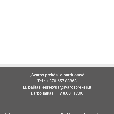
„Švaros prekės“ e-parduotuvė
Tel.:
+ 370 657 88868
El. paštas:
eprekyba@svarosprekes.lt
Darbo laikas: I–V 8.00–17.00