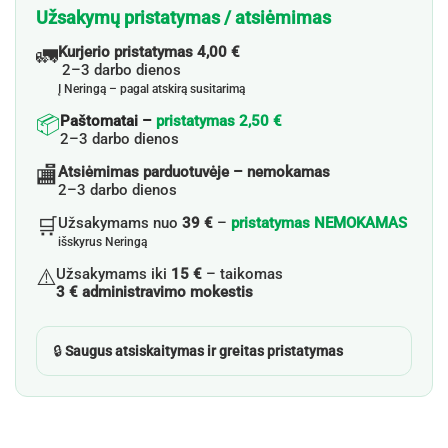
Užsakymų pristatymas / atsiėmimas
🚛
Kurjerio pristatymas 4,00 €
2–3 darbo dienos
Į Neringą – pagal atskirą susitarimą
📦
Paštomatai –
pristatymas 2,50 €
2–3 darbo dienos
🏬
Atsiėmimas parduotuvėje – nemokamas
2–3 darbo dienos
🛒
Užsakymams nuo
39 €
–
pristatymas NEMOKAMAS
išskyrus Neringą
⚠️
Užsakymams iki
15 €
– taikomas
3 € administravimo mokestis
🔒
Saugus atsiskaitymas ir greitas pristatymas