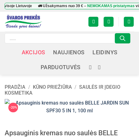
Skip
je Lietuvoje
🚛 Užsakymams nuo
39 €
–
NEMOKAMAS pristatymas
visoje Li
to
content
Products
search
AKCIJOS
NAUJIENOS
LEIDINYS
PARDUOTUVĖS
PRADŽIA
/
KŪNO PRIEŽIŪRA
/
SAULĖS IR ĮDEGIO
KOSMETIKA
-20%
Apsauginis kremas nuo saulės BELLE