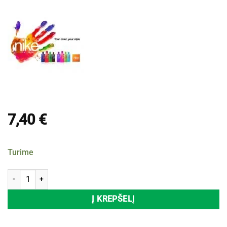
7,40
€
Turime
produkto kiekis: Moteriškas tualetinis vanduo NIKE ULTRA PURPLE, 
Į KREPŠELĮ