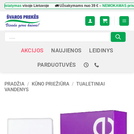
Skip
tymas
visoje Lietuvoje
🚛 Užsakymams nuo
39 €
–
NEMOKAMAS pristatym
to
content
Products
search
AKCIJOS
NAUJIENOS
LEIDINYS
PARDUOTUVĖS
PRADŽIA
/
KŪNO PRIEŽIŪRA
/
TUALETINIAI
VANDENYS