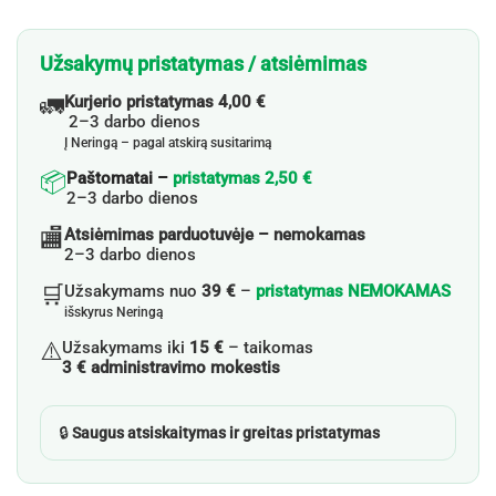
Užsakymų pristatymas / atsiėmimas
🚛
Kurjerio pristatymas 4,00 €
2–3 darbo dienos
Į Neringą – pagal atskirą susitarimą
📦
Paštomatai –
pristatymas 2,50 €
2–3 darbo dienos
🏬
Atsiėmimas parduotuvėje – nemokamas
2–3 darbo dienos
🛒
Užsakymams nuo
39 €
–
pristatymas NEMOKAMAS
išskyrus Neringą
⚠️
Užsakymams iki
15 €
– taikomas
3 € administravimo mokestis
🔒
Saugus atsiskaitymas ir greitas pristatymas