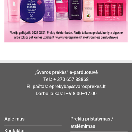
„Švaros prekės“ e-parduotuvė
Tel.:
+ 370 657 88868
El. paštas:
eprekyba@svarosprekes.lt
Darbo laikas: I–V 8.00–17.00
Apie mus
Prekių pristatymas /
atsiėmimas
Kontaktai