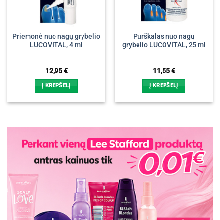
Priemonė nuo nagų grybelio
Purškalas nuo nagų
LUCOVITAL, 4 ml
grybelio LUCOVITAL, 25 ml
12,95
€
11,55
€
Į KREPŠELĮ
Į KREPŠELĮ