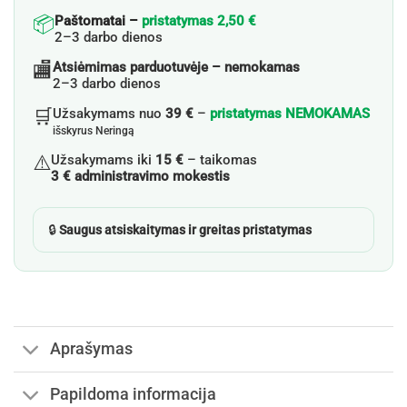
📦
Paštomatai –
pristatymas 2,50 €
2–3 darbo dienos
🏬
Atsiėmimas parduotuvėje – nemokamas
2–3 darbo dienos
🛒
Užsakymams nuo
39 €
–
pristatymas NEMOKAMAS
išskyrus Neringą
⚠️
Užsakymams iki
15 €
– taikomas
3 € administravimo mokestis
🔒
Saugus atsiskaitymas ir greitas pristatymas
Aprašymas
Papildoma informacija