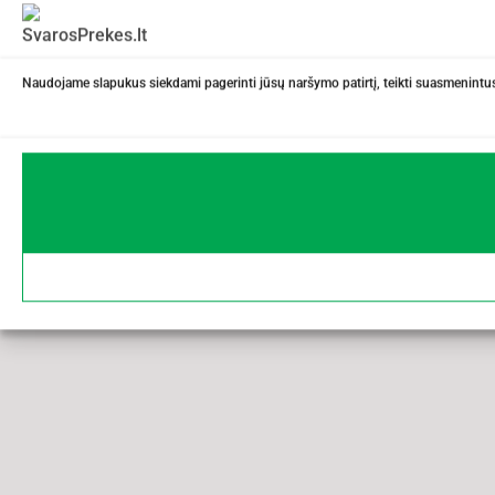
Naudojame slapukus siekdami pagerinti jūsų naršymo patirtį, teikti suasmenintus 