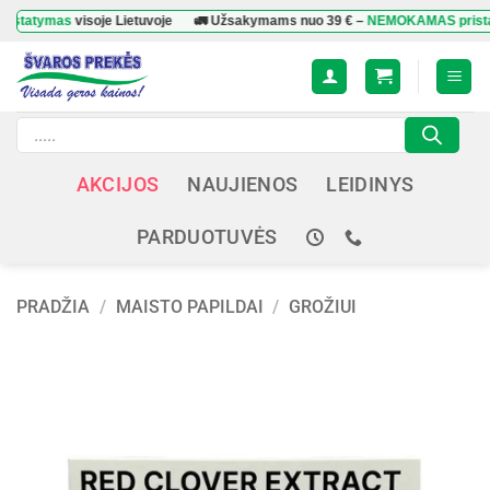
Skip
tymas
visoje Lietuvoje
🚛 Užsakymams nuo
39 €
–
NEMOKAMAS pristatyma
to
content
Products
search
AKCIJOS
NAUJIENOS
LEIDINYS
PARDUOTUVĖS
PRADŽIA
/
MAISTO PAPILDAI
/
GROŽIUI