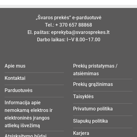
„Švaros prekės“ e-parduotuvė
Tel.:
+ 370 657 88868
El. paštas:
eprekyba@svarosprekes.lt
Darbo laikas: I–V 8.00–17.00
Apie mus
Prekių pristatymas /
atsiėmimas
Kontaktai
Prekių grąžinimas
Parduotuvės
Taisyklės
Informacija apie
Privatumo politika
nemokamą elektros ir
elektroninės įrangos
Slapukų politika
atliekų išvežimą
Karjera
Atsiskaitymo būdai