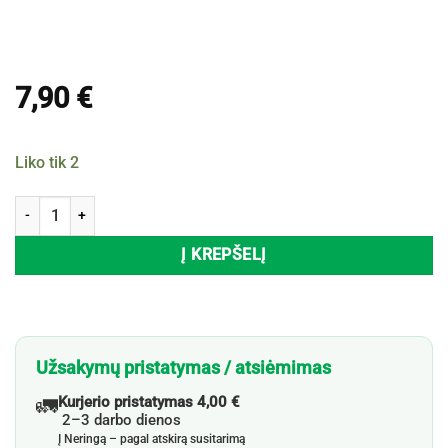
7,90
€
Liko tik 2
produkto kiekis: Raudonųjų dobilų ekstraktas HERBIN, 30 kaps.
Į KREPŠELĮ
Užsakymų pristatymas / atsiėmimas
🚛
Kurjerio pristatymas 4,00 €
2–3 darbo dienos
Į Neringą – pagal atskirą susitarimą