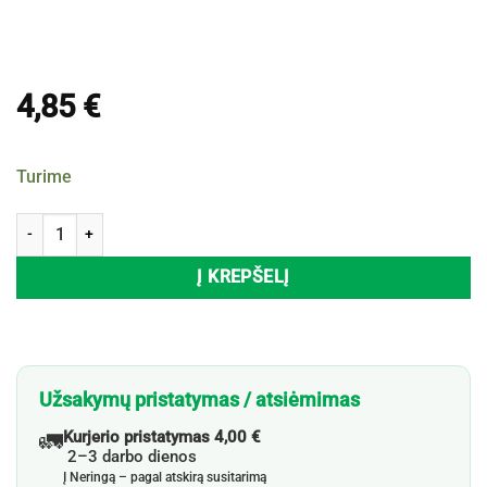
4,85
€
Turime
produkto kiekis: Maisto papildas MAXI VITA SUPER LINIE, 30 tab.
Į KREPŠELĮ
Užsakymų pristatymas / atsiėmimas
🚛
Kurjerio pristatymas 4,00 €
2–3 darbo dienos
Į Neringą – pagal atskirą susitarimą