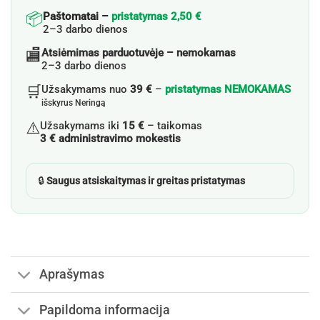
📦
Paštomatai –
pristatymas 2,50 €
2–3 darbo dienos
🏬
Atsiėmimas parduotuvėje – nemokamas
2–3 darbo dienos
🛒
Užsakymams nuo
39 €
–
pristatymas NEMOKAMAS
išskyrus Neringą
⚠️
Užsakymams iki
15 €
– taikomas
3 € administravimo mokestis
🔒
Saugus atsiskaitymas ir greitas pristatymas
Aprašymas
Papildoma informacija