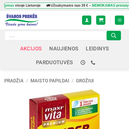
Skip
s
visoje Lietuvoje
🚛 Užsakymams nuo
39 €
–
NEMOKAMAS pristatymas
vis
to
content
Products
search
AKCIJOS
NAUJIENOS
LEIDINYS
PARDUOTUVĖS
PRADŽIA
/
MAISTO PAPILDAI
/
GROŽIUI