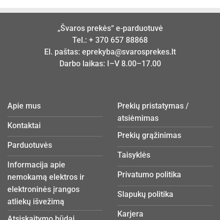
„Švaros prekės“ e-parduotuvė
Tel.:
+ 370 657 88868
El. paštas:
eprekyba@svarosprekes.lt
Darbo laikas: I–V 8.00–17.00
Apie mus
Prekių pristatymas /
atsiėmimas
Kontaktai
Prekių grąžinimas
Parduotuvės
Taisyklės
Informacija apie
Privatumo politika
nemokamą elektros ir
elektroninės įrangos
Slapukų politika
atliekų išvežimą
Karjera
Atsiskaitymo būdai