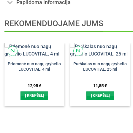
Papildoma informacija
REKOMENDUOJAME JUMS
Priemonė nuo nagų grybelio
Purškalas nuo nagų grybelio
LUCOVITAL, 4 ml
LUCOVITAL, 25 ml
12,95
€
11,55
€
Į KREPŠELĮ
Į KREPŠELĮ