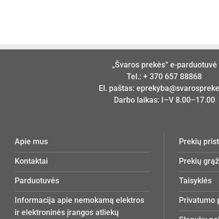
„Švaros prekės“ e-parduotuvė
Tel.:
+ 370 657 88868
El. paštas:
eprekyba@svarosprekes
Darbo laikas: I–V 8.00–17.00
Apie mus
Prekių pri
Kontaktai
Prekių grą
Parduotuvės
Taisyklės
Informacija apie nemokamą elektros
Privatumo p
ir elektroninės įrangos atliekų