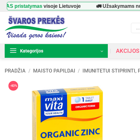
Skip
istatymas
visoje Lietuvoje
🚛 Užsakymams nuo
39 €
to
content
Prod
searc
AKCIJOS
Kategorijos
PRADŽIA
/
MAISTO PAPILDAI
/
IMUNITETUI STIPRINTI,
-40%