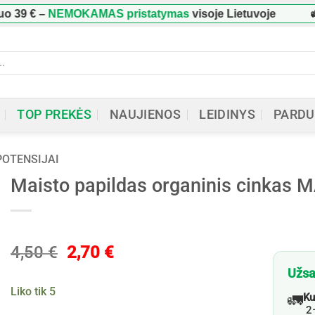
–
NEMOKAMAS pristatymas
visoje Lietuvoje
🚛 Užs
ucts
h
TOP PREKĖS
NAUJIENOS
LEIDINYS
PARDU
 POTENSIJAI
Maisto papildas organinis cinkas M
Original
Current
4,50
€
2,70
€
price
price
Užsa
was:
is:
Liko tik 5
🚛
Ku
4,50 €.
2,70 €.
2–