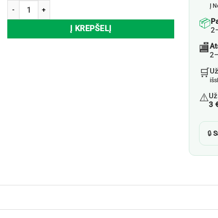
produkto kiekis: Maisto papildas organinis cinkas MAXI VITA, 60 tab.
Į N
📦
P
Į KREPŠELĮ
2
🏬
At
2–
🛒
U
iš
⚠️
Už
3 
🔒
S