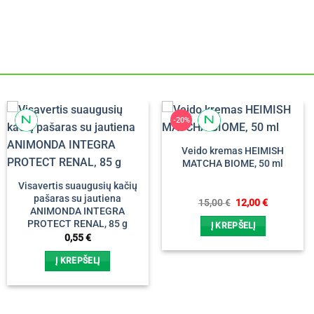
-20%
Veido kremas HEIMISH
MATCHA BIOME, 50 ml
Visavertis suaugusių kačių
pašaras su jautiena
Original
Current
15,00
€
12,00
€
ANIMONDA INTEGRA
price
price
was:
is:
PROTECT RENAL, 85 g
Į KREPŠELĮ
15,00 €.
12,00 €.
0,55
€
Į KREPŠELĮ