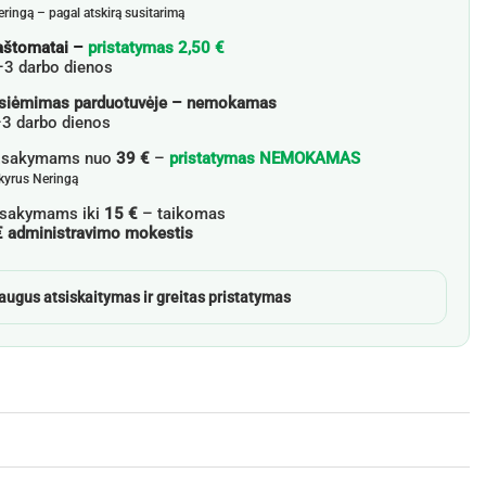
eringą – pagal atskirą susitarimą
aštomatai –
pristatymas 2,50 €
–3 darbo dienos
siėmimas parduotuvėje – nemokamas
3 darbo dienos
žsakymams nuo
39 €
–
pristatymas NEMOKAMAS
skyrus Neringą
sakymams iki
15 €
– taikomas
€ administravimo mokestis
augus atsiskaitymas ir greitas pristatymas