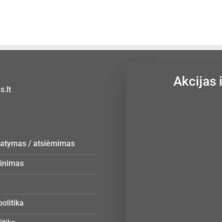
Akcijas 
.lt
statymas / atsiėmimas
žinimas
olitika