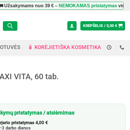
akymams nuo
39 €
–
NEMOKAMAS pristatymas
visoje Lietu
KREPŠELIS /
0,00
€
🧴 KORĖJIETIŠKA KOSMETIKA
OTUVĖS
AXI VITA, 60 tab.
kymų pristatymas / atsiėmimas
rjerio pristatymas 4,00 €
3 darbo dienos