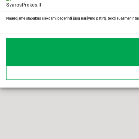
Naudojame slapukus siekdami pagerinti jūsų naršymo patirtį, teikti suasmenintus 