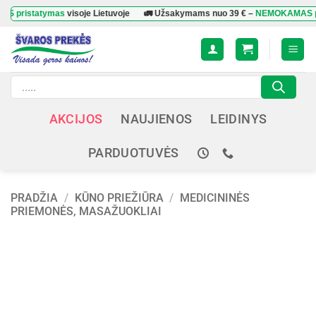
Skip
atymas
visoje Lietuvoje
🚛 Užsakymams nuo
39 €
–
NEMOKAMAS pristaty
to
content
Products
search
AKCIJOS
NAUJIENOS
LEIDINYS
PARDUOTUVĖS
PRADŽIA
/
KŪNO PRIEŽIŪRA
/
MEDICININĖS
PRIEMONĖS, MASAŽUOKLIAI