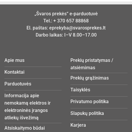
„Švaros prekės“ e-parduotuvė
Tel.:
+ 370 657 88868
El. paštas:
eprekyba@svarosprekes.lt
Darbo laikas: I–V 8.00–17.00
Apie mus
Prekių pristatymas /
atsiėmimas
Kontaktai
Prekių grąžinimas
Parduotuvės
Taisyklės
Informacija apie
Privatumo politika
nemokamą elektros ir
elektroninės įrangos
Slapukų politika
atliekų išvežimą
Karjera
Atsiskaitymo būdai