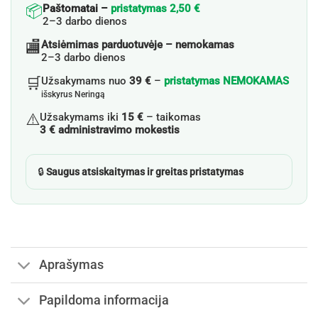
📦
Paštomatai –
pristatymas 2,50 €
2–3 darbo dienos
🏬
Atsiėmimas parduotuvėje – nemokamas
2–3 darbo dienos
🛒
Užsakymams nuo
39 €
–
pristatymas NEMOKAMAS
išskyrus Neringą
⚠️
Užsakymams iki
15 €
– taikomas
3 € administravimo mokestis
🔒
Saugus atsiskaitymas ir greitas pristatymas
Aprašymas
Papildoma informacija