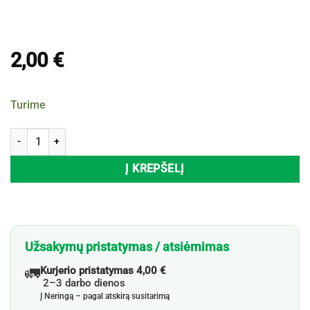
2,00
€
Turime
produkto kiekis: Medinis masažuoklis, 1 vnt.
Į KREPŠELĮ
Užsakymų pristatymas / atsiėmimas
🚛
Kurjerio pristatymas 4,00 €
2–3 darbo dienos
Į Neringą – pagal atskirą susitarimą