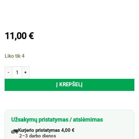
11,00
€
Liko tik 4
produkto kiekis: Maisto papildai Vitaminas D3 5000 + K2 200 µg VITA
Į KREPŠELĮ
Užsakymų pristatymas / atsiėmimas
🚛
Kurjerio pristatymas 4,00 €
2–3 darbo dienos