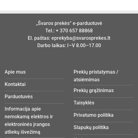
„Švaros prekės“ e-parduotuvė
Tel.:
+ 370 657 88868
El. paštas:
eprekyba@svarosprekes.lt
Darbo laikas: I–V 8.00–17.00
Apie mus
Prekių pristatymas /
atsiėmimas
Kontaktai
Prekių grąžinimas
Parduotuvės
Taisyklės
Informacija apie
Privatumo politika
nemokamą elektros ir
elektroninės įrangos
Slapukų politika
atliekų išvežimą