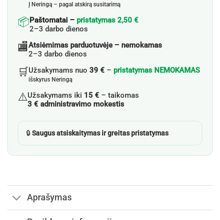
Į Neringą – pagal atskirą susitarimą
📦
Paštomatai –
pristatymas 2,50 €
2–3 darbo dienos
🏬
Atsiėmimas parduotuvėje – nemokamas
2–3 darbo dienos
🛒
Užsakymams nuo
39 €
–
pristatymas NEMOKAMAS
išskyrus Neringą
⚠️
Užsakymams iki
15 €
– taikomas
3 € administravimo mokestis
🔒
Saugus atsiskaitymas ir greitas pristatymas
Aprašymas