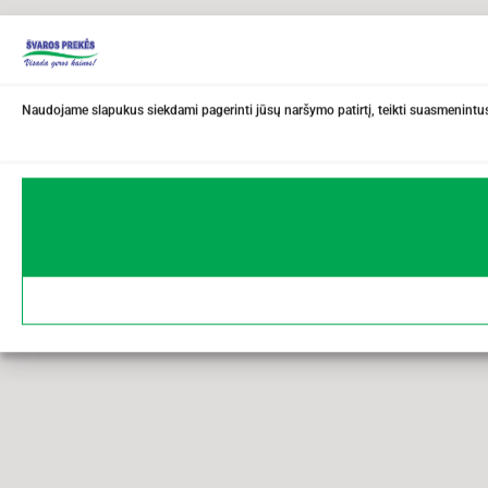
Naudojame slapukus siekdami pagerinti jūsų naršymo patirtį, teikti suasmenintus 