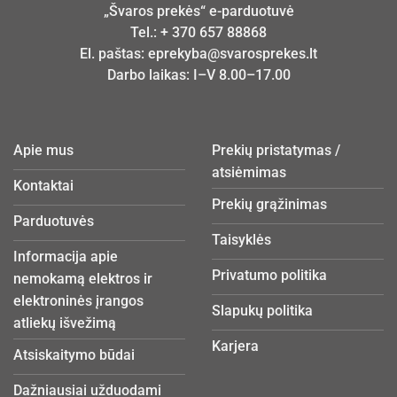
„Švaros prekės“ e-parduotuvė
Tel.:
+ 370 657 88868
El. paštas:
eprekyba@svarosprekes.lt
Darbo laikas: I–V 8.00–17.00
Apie mus
Prekių pristatymas /
atsiėmimas
Kontaktai
Prekių grąžinimas
Parduotuvės
Taisyklės
Informacija apie
Privatumo politika
nemokamą elektros ir
elektroninės įrangos
Slapukų politika
atliekų išvežimą
Karjera
Atsiskaitymo būdai
Dažniausiai užduodami