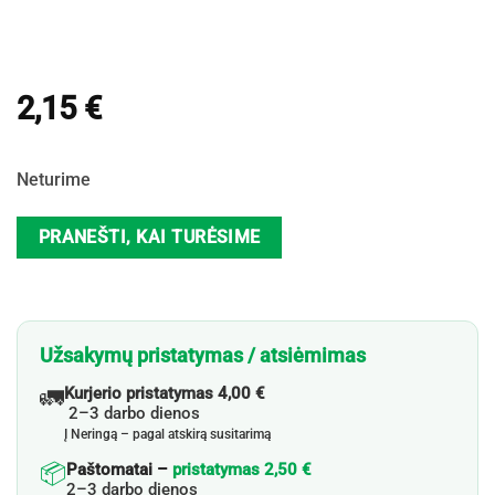
2,15
€
Neturime
PRANEŠTI, KAI TURĖSIME
Užsakymų pristatymas / atsiėmimas
🚛
Kurjerio pristatymas 4,00 €
2–3 darbo dienos
Į Neringą – pagal atskirą susitarimą
📦
Paštomatai –
pristatymas 2,50 €
2–3 darbo dienos