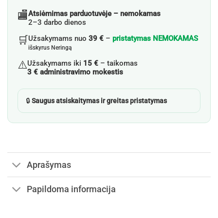
🏬
Atsiėmimas parduotuvėje – nemokamas
2–3 darbo dienos
🛒
Užsakymams nuo
39 €
–
pristatymas NEMOKAMAS
išskyrus Neringą
⚠️
Užsakymams iki
15 €
– taikomas
3 € administravimo mokestis
🔒
Saugus atsiskaitymas ir greitas pristatymas
Aprašymas
Papildoma informacija