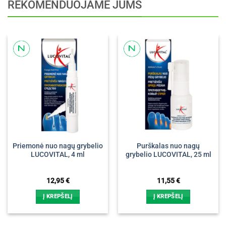
REKOMENDUOJAME JUMS
Priemonė nuo nagų grybelio
Purškalas nuo nagų
LUCOVITAL, 4 ml
grybelio LUCOVITAL, 25 ml
12,95
€
11,55
€
Į KREPŠELĮ
Į KREPŠELĮ