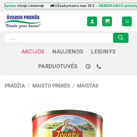
Skip
mas
visoje Lietuvoje
🚛 Užsakymams nuo
39 €
–
NEMOKAMAS pristatymas
v
to
content
Products
search
AKCIJOS
NAUJIENOS
LEIDINYS
PARDUOTUVĖS
PRADŽIA
/
MAISTO PREKĖS
/
MAISTAS