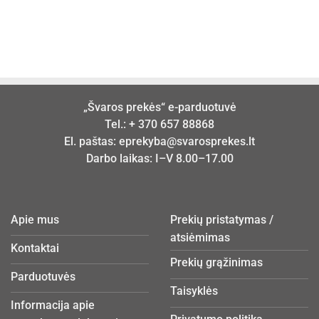
„Švaros prekės“ e-parduotuvė
Tel.:
+ 370 657 88868
El. paštas:
eprekyba@svarosprekes.lt
Darbo laikas: I–V 8.00–17.00
Apie mus
Prekių pristatymas /
atsiėmimas
Kontaktai
Prekių grąžinimas
Parduotuvės
Taisyklės
Informacija apie