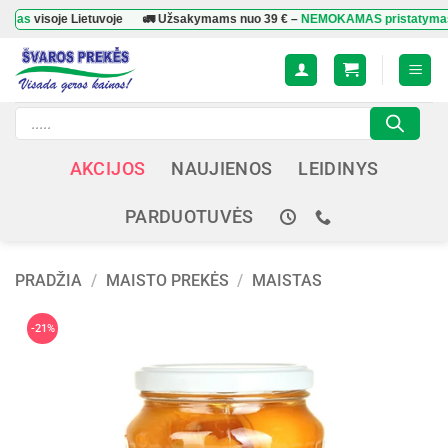
Skip
isoje Lietuvoje
🚛 Užsakymams nuo
39 €
–
NEMOKAMAS pristatymas
visoje
to
content
Products
search
AKCIJOS
NAUJIENOS
LEIDINYS
PARDUOTUVĖS
PRADŽIA
/
MAISTO PREKĖS
/
MAISTAS
-21%