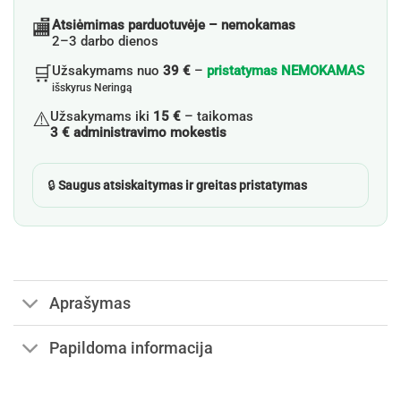
🏬
Atsiėmimas parduotuvėje – nemokamas
2–3 darbo dienos
🛒
Užsakymams nuo
39 €
–
pristatymas NEMOKAMAS
išskyrus Neringą
⚠️
Užsakymams iki
15 €
– taikomas
3 € administravimo mokestis
🔒
Saugus atsiskaitymas ir greitas pristatymas
Aprašymas
Papildoma informacija