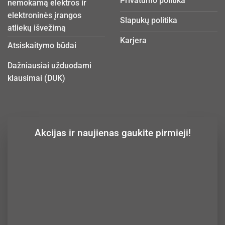
Privatumo politika
nemokamą elektros ir
elektroninės įrangos
Slapukų politika
atliekų išvežimą
Karjera
Atsiskaitymo būdai
Dažniausiai užduodami
klausimai (DUK)
Akcijas ir naujienas gaukite pirmieji!