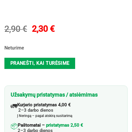
Original
Current
2,90
€
2,30
€
price
price
was:
is:
Neturime
2,90 €.
2,30 €.
PRANEŠTI, KAI TURĖSIME
Užsakymų pristatymas / atsiėmimas
🚛
Kurjerio pristatymas 4,00 €
2–3 darbo dienos
Į Neringą – pagal atskirą susitarimą
📦
Paštomatai –
pristatymas 2,50 €
2–3 darbo dienos