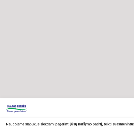
Naudojame slapukus siekdami pagerinti jūsų naršymo patirtį, teikti suasmenintus 