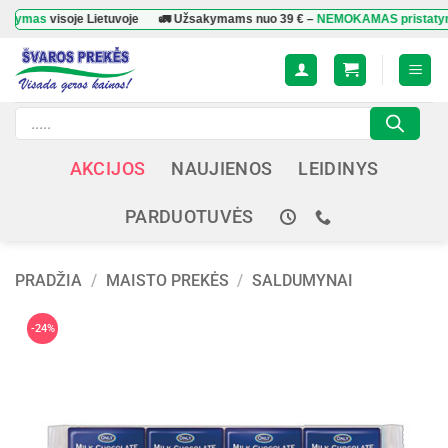
Skip
as
visoje Lietuvoje
🚛 Užsakymams nuo
39 €
–
NEMOKAMAS pristatymas
vi
to
content
Products
search
AKCIJOS
NAUJIENOS
LEIDINYS
PARDUOTUVĖS
PRADŽIA
/
MAISTO PREKĖS
/
SALDUMYNAI
-24%