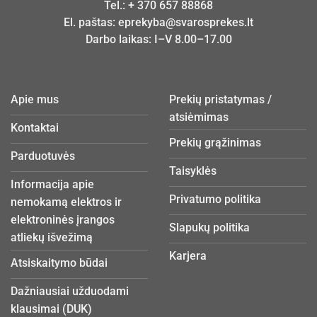
Tel.:
+ 370 657 88868
El. paštas:
eprekyba@svarosprekes.lt
Darbo laikas: I–V 8.00–17.00
Apie mus
Prekių pristatymas /
atsiėmimas
Kontaktai
Prekių grąžinimas
Parduotuvės
Taisyklės
Informacija apie
Privatumo politika
nemokamą elektros ir
elektroninės įrangos
Slapukų politika
atliekų išvežimą
Karjera
Atsiskaitymo būdai
Dažniausiai užduodami
klausimai (DUK)