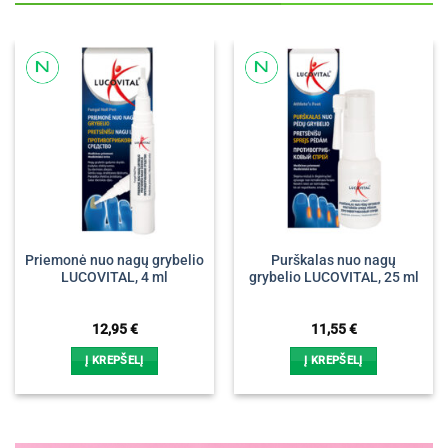
Priemonė nuo nagų grybelio
Purškalas nuo nagų
LUCOVITAL, 4 ml
grybelio LUCOVITAL, 25 ml
12,95
€
11,55
€
Į KREPŠELĮ
Į KREPŠELĮ