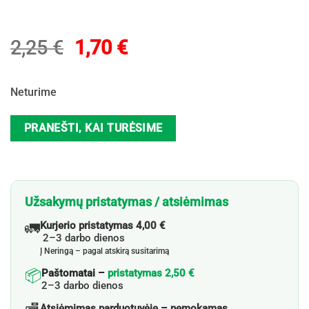
Original
Current
2,25
€
1,70
€
price
price
was:
is:
Neturime
2,25 €.
1,70 €.
PRANEŠTI, KAI TURĖSIME
Užsakymų pristatymas / atsiėmimas
🚛
Kurjerio pristatymas 4,00 €
2–3 darbo dienos
Į Neringą – pagal atskirą susitarimą
📦
Paštomatai –
pristatymas 2,50 €
2–3 darbo dienos
Atsiėmimas parduotuvėje – nemokamas