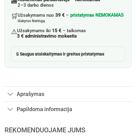
🏬
2–3 darbo dienos
🛒
Užsakymams nuo
39 €
–
pristatymas NEMOKAMAS
išskyrus Neringą
⚠️
Užsakymams iki
15 €
– taikomas
3 € administravimo mokestis
🔒
Saugus atsiskaitymas ir greitas pristatymas
Aprašymas
Papildoma informacija
REKOMENDUOJAME JUMS