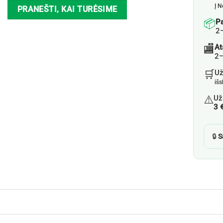
Į N
PRANEŠTI, KAI TURĖSIME
📦
P
2
🏬
At
2–
🛒
U
iš
⚠️
Už
3 
🔒
S