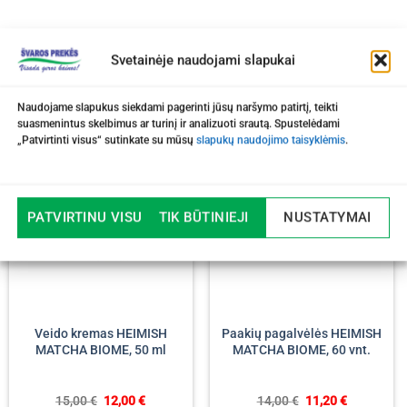
Svetainėje naudojami slapukai
Naudojame slapukus siekdami pagerinti jūsų naršymo patirtį, teikti
suasmenintus skelbimus ar turinį ir analizuoti srautą. Spustelėdami
„Patvirtinti visus“ sutinkate su mūsų
slapukų naudojimo taisyklėmis
.
-20%
-20%
PATVIRTINU VISUS
TIK BŪTINIEJI
NUSTATYMAI
Veido kremas HEIMISH
Paakių pagalvėlės HEIMISH
MATCHA BIOME, 50 ml
MATCHA BIOME, 60 vnt.
Original
Current
Original
Current
15,00
€
12,00
€
14,00
€
11,20
€