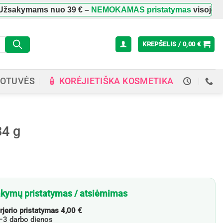
ymams nuo
39 €
–
NEMOKAMAS pristatymas
visoje Lietuvoj
KREPŠELIS /
0,00
€
🧴 KORĖJIETIŠKA KOSMETIKA
OTUVĖS
84 g
kymų pristatymas / atsiėmimas
rjerio pristatymas 4,00 €
3 darbo dienos