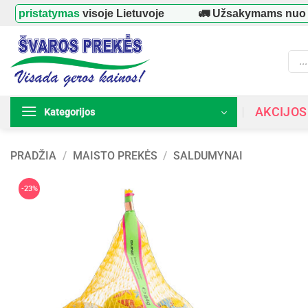
Skip
tatymas
visoje Lietuvoje
🚛 Užsakymams nuo
39 €
–
to
content
Prod
searc
AKCIJOS
Kategorijos
PRADŽIA
/
MAISTO PREKĖS
/
SALDUMYNAI
-23%