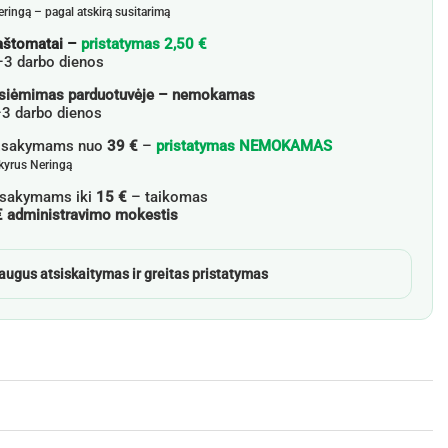
eringą – pagal atskirą susitarimą
aštomatai –
pristatymas 2,50 €
–3 darbo dienos
siėmimas parduotuvėje – nemokamas
3 darbo dienos
žsakymams nuo
39 €
–
pristatymas NEMOKAMAS
skyrus Neringą
sakymams iki
15 €
– taikomas
€ administravimo mokestis
augus atsiskaitymas ir greitas pristatymas