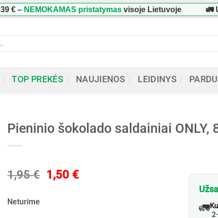
NEMOKAMAS pristatymas
visoje Lietuvoje
🚛 Užsak
ucts
h
TOP PREKĖS
NAUJIENOS
LEIDINYS
PARDU
Pieninio šokolado saldainiai ONLY, 
Original
Current
1,95
€
1,50
€
price
price
Užsa
was:
is:
Neturime
🚛
Ku
1,95 €.
1,50 €.
2–