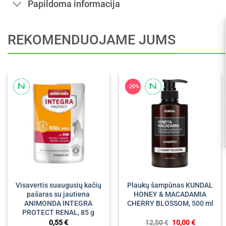
Papildoma informacija
REKOMENDUOJAME JUMS
-20%
Visavertis suaugusių kačių
Plaukų šampūnas KUNDAL
pašaras su jautiena
HONEY & MACADAMIA
ANIMONDA INTEGRA
CHERRY BLOSSOM, 500 ml
PROTECT RENAL, 85 g
Original
Current
0,55
€
12,50
€
10,00
€