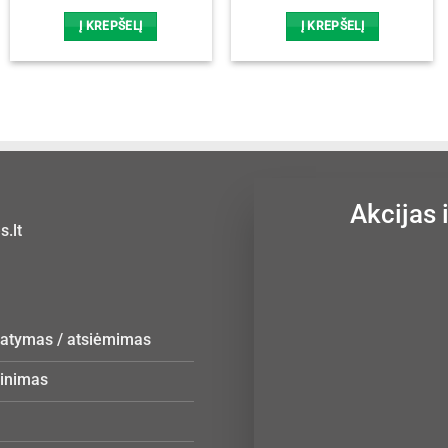
price
price
price
price
was:
is:
was:
is:
Į KREPŠELĮ
Į KREPŠELĮ
15,00 €.
12,00 €.
14,00 €.
11,20 €.
Akcijas 
.lt
statymas / atsiėmimas
žinimas