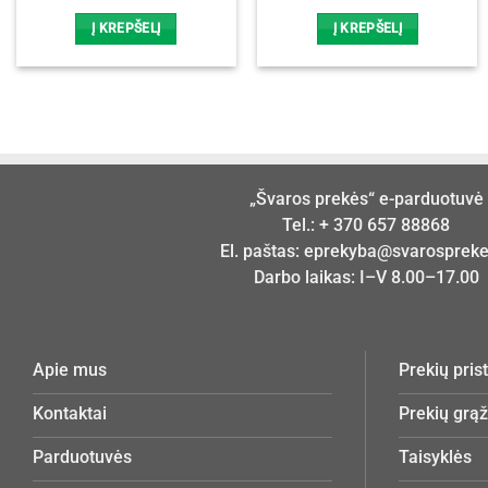
price
price
was:
is:
Į KREPŠELĮ
Į KREPŠELĮ
12,50 €.
10,00 €.
„Švaros prekės“ e-parduotuvė
Tel.:
+ 370 657 88868
El. paštas:
eprekyba@svarosprekes
Darbo laikas: I–V 8.00–17.00
Apie mus
Prekių pri
Kontaktai
Prekių grą
Parduotuvės
Taisyklės