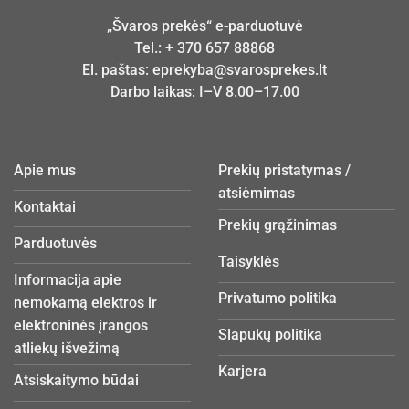
„Švaros prekės“ e-parduotuvė
Tel.:
+ 370 657 88868
El. paštas:
eprekyba@svarosprekes.lt
Darbo laikas: I–V 8.00–17.00
Apie mus
Prekių pristatymas /
atsiėmimas
Kontaktai
Prekių grąžinimas
Parduotuvės
Taisyklės
Informacija apie
Privatumo politika
nemokamą elektros ir
elektroninės įrangos
Slapukų politika
atliekų išvežimą
Karjera
Atsiskaitymo būdai