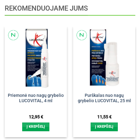
REKOMENDUOJAME JUMS
Priemonė nuo nagų grybelio
Purškalas nuo nagų
LUCOVITAL, 4 ml
grybelio LUCOVITAL, 25 ml
12,95
€
11,55
€
Į KREPŠELĮ
Į KREPŠELĮ