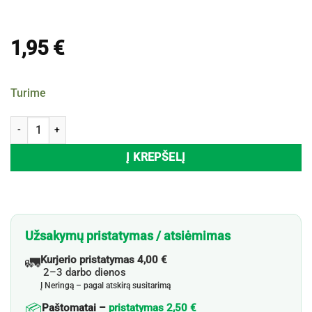
1,95
€
Turime
produkto kiekis: Šokoladiniai saldainiai ONLY, 84 g
Į KREPŠELĮ
Užsakymų pristatymas / atsiėmimas
🚛
Kurjerio pristatymas 4,00 €
2–3 darbo dienos
Į Neringą – pagal atskirą susitarimą
📦
Paštomatai –
pristatymas 2,50 €