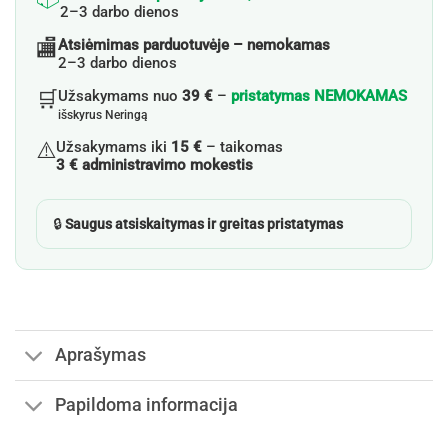
2–3 darbo dienos
🏬
Atsiėmimas parduotuvėje – nemokamas
2–3 darbo dienos
🛒
Užsakymams nuo
39 €
–
pristatymas NEMOKAMAS
išskyrus Neringą
⚠️
Užsakymams iki
15 €
– taikomas
3 € administravimo mokestis
🔒
Saugus atsiskaitymas ir greitas pristatymas
Aprašymas
Papildoma informacija