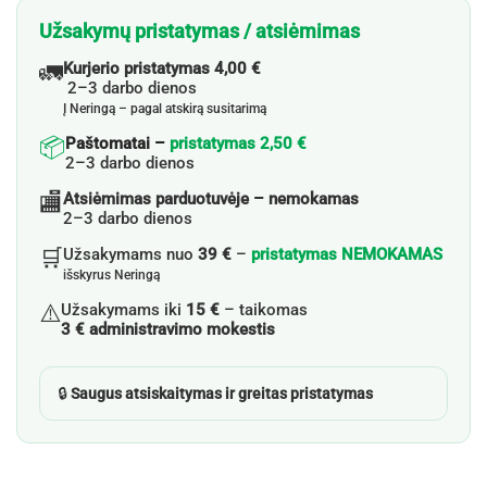
Užsakymų pristatymas / atsiėmimas
🚛
Kurjerio pristatymas 4,00 €
2–3 darbo dienos
Į Neringą – pagal atskirą susitarimą
📦
Paštomatai –
pristatymas 2,50 €
2–3 darbo dienos
🏬
Atsiėmimas parduotuvėje – nemokamas
2–3 darbo dienos
🛒
Užsakymams nuo
39 €
–
pristatymas NEMOKAMAS
išskyrus Neringą
⚠️
Užsakymams iki
15 €
– taikomas
3 € administravimo mokestis
🔒
Saugus atsiskaitymas ir greitas pristatymas