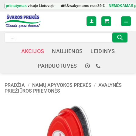
Skip
tatymas
visoje Lietuvoje
🚛 Užsakymams nuo
39 €
–
NEMOKAMAS pristaty
to
content
Products
search
AKCIJOS
NAUJIENOS
LEIDINYS
PARDUOTUVĖS
PRADŽIA
/
NAMŲ APYVOKOS PREKĖS
/
AVALYNĖS
PRIEŽIŪROS PRIEMONĖS