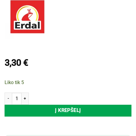
3,30
€
Liko tik 5
produkto kiekis: Batų kempinė juoda ERDAL, 1 vnt.
Į KREPŠELĮ