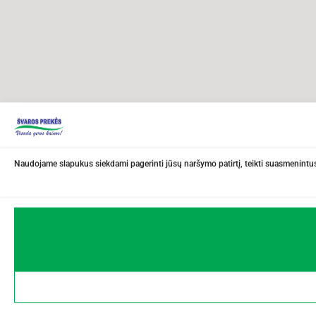
Naudojame slapukus siekdami pagerinti jūsų naršymo patirtį, teikti suasmenintus 