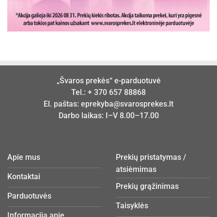
„Švaros prekės“ e-parduotuvė
Tel.:
+ 370 657 88868
El. paštas:
eprekyba@svarosprekes.lt
Darbo laikas: I–V 8.00–17.00
Apie mus
Prekių pristatymas /
atsiėmimas
Kontaktai
Prekių grąžinimas
Parduotuvės
Taisyklės
Informacija apie