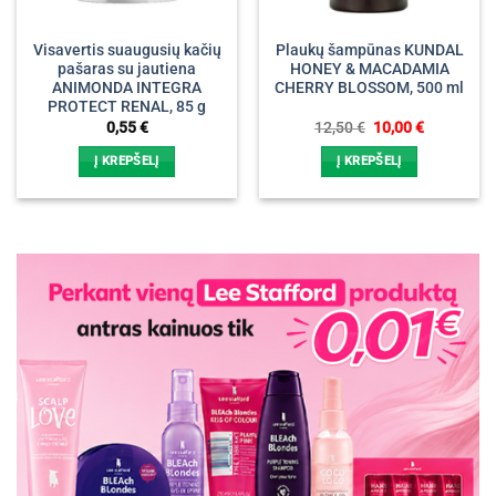
Visavertis suaugusių kačių
Plaukų šampūnas KUNDAL
pašaras su jautiena
HONEY & MACADAMIA
ANIMONDA INTEGRA
CHERRY BLOSSOM, 500 ml
PROTECT RENAL, 85 g
Original
Current
0,55
€
12,50
€
10,00
€
price
price
was:
is:
Į KREPŠELĮ
Į KREPŠELĮ
12,50 €.
10,00 €.