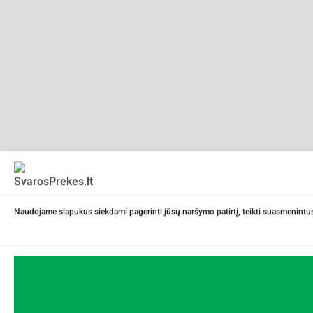
Naudojame slapukus siekdami pagerinti jūsų naršymo patirtį, teikti suasmenintus 