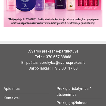
„Švaros prekės“ e-parduotuvė
Tel.:
+ 370 657 88868
El. paštas:
eprekyba@svarosprekes.lt
Darbo laikas: I–V 8.00–17.00
Apie mus
Prekių pristatymas /
atsiėmimas
Kontaktai
Prekių grąžinimas