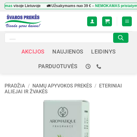
Skip
s
visoje Lietuvoje
🚛 Užsakymams nuo
39 €
–
NEMOKAMAS pristatymas
vis
to
content
Products
search
AKCIJOS
NAUJIENOS
LEIDINYS
PARDUOTUVĖS
PRADŽIA
/
NAMŲ APYVOKOS PREKĖS
/
ETERINIAI
ALIEJAI IR ŽVAKĖS