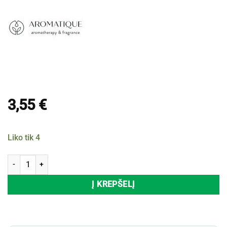
3,55
€
Liko tik 4
produkto kiekis: Eterinis aliejus AROMATIQUE, 12 ml
Į KREPŠELĮ