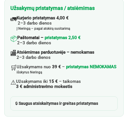
Užsakymų pristatymas / atsiėmimas
🚛
Kurjerio pristatymas 4,00 €
2–3 darbo dienos
Į Neringą – pagal atskirą susitarimą
📦
Paštomatai –
pristatymas 2,50 €
2–3 darbo dienos
🏬
Atsiėmimas parduotuvėje – nemokamas
2–3 darbo dienos
🛒
Užsakymams nuo
39 €
–
pristatymas NEMOKAMAS
išskyrus Neringą
⚠️
Užsakymams iki
15 €
– taikomas
3 € administravimo mokestis
🔒
Saugus atsiskaitymas ir greitas pristatymas