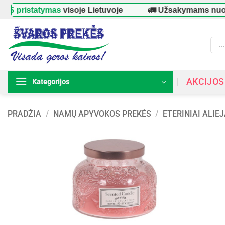
Skip
statymas
visoje Lietuvoje
🚛 Užsakymams nuo
39 €
to
content
Prod
searc
AKCIJOS
Kategorijos
PRADŽIA
/
NAMŲ APYVOKOS PREKĖS
/
ETERINIAI ALIEJ