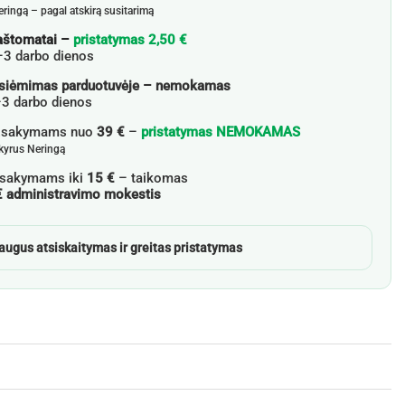
eringą – pagal atskirą susitarimą
aštomatai –
pristatymas 2,50 €
–3 darbo dienos
siėmimas parduotuvėje – nemokamas
3 darbo dienos
žsakymams nuo
39 €
–
pristatymas NEMOKAMAS
skyrus Neringą
sakymams iki
15 €
– taikomas
€ administravimo mokestis
augus atsiskaitymas ir greitas pristatymas