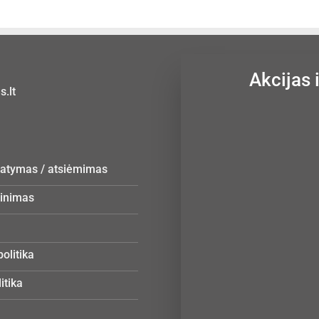
Akcijas 
.lt
statymas / atsiėmimas
žinimas
olitika
itika