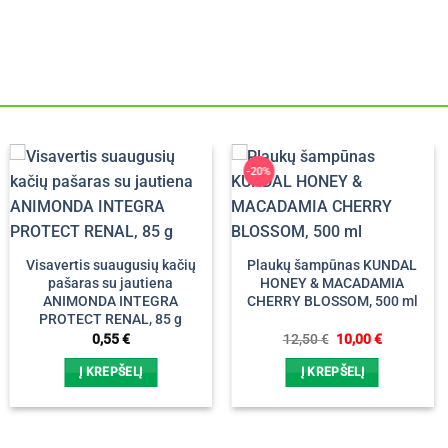
-20%
Visavertis suaugusių kačių
Plaukų šampūnas KUNDAL
pašaras su jautiena
HONEY & MACADAMIA
ANIMONDA INTEGRA
CHERRY BLOSSOM, 500 ml
PROTECT RENAL, 85 g
Original
Current
0,55
€
12,50
€
10,00
€
price
price
was:
is:
Į KREPŠELĮ
Į KREPŠELĮ
12,50 €.
10,00 €.