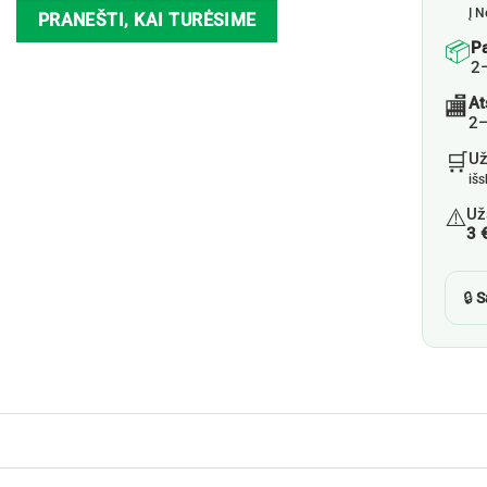
Į N
PRANEŠTI, KAI TURĖSIME
📦
P
2
🏬
At
2–
🛒
U
iš
⚠️
Už
3 
🔒
S