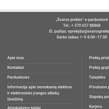
„Švaros prekės“ e-parduotuvė
Tel.:
+ 370 657 88868
El. paštas:
eprekyba@svarosprekes
Darbo laikas: I–V 8.00–17.00
Apie mus
Prekių pri
Kontaktai
Prekių grą
Parduotuvės
Taisyklės
Informacija apie nemokamą elektros
Privatumo p
ir elektroninės įrangos atliekų
Slapukų pol
išvežimą
Karjera
Atsiskaitymo būdai