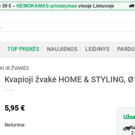
–
NEMOKAMAS pristatymas
visoje Lietuvoje
🚛 Užsa
ucts
h
TOP PREKĖS
NAUJIENOS
LEIDINYS
PARDU
AI IR ŽVAKĖS
Kvapioji žvakė HOME & STYLING, Ø1
5,95
€
Užsa
Neturime
🚛
Ku
2–