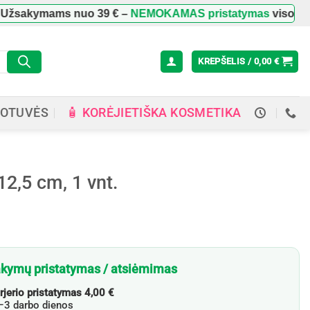
kymams nuo
39 €
–
NEMOKAMAS pristatymas
visoje Lietuvo
KREPŠELIS /
0,00
€
🧴 KORĖJIETIŠKA KOSMETIKA
OTUVĖS
2,5 cm, 1 vnt.
kymų pristatymas / atsiėmimas
rjerio pristatymas 4,00 €
3 darbo dienos