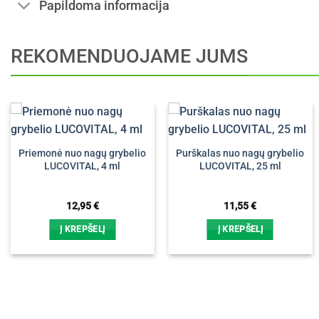
Papildoma informacija
REKOMENDUOJAME JUMS
Priemonė nuo nagų grybelio
Purškalas nuo nagų grybelio
LUCOVITAL, 4 ml
LUCOVITAL, 25 ml
12,95
€
11,55
€
Į KREPŠELĮ
Į KREPŠELĮ