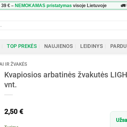
NEMOKAMAS pristatymas
visoje Lietuvoje
🚛 Užsak
ucts
h
TOP PREKĖS
NAUJIENOS
LEIDINYS
PARDU
AI IR ŽVAKĖS
Kvapiosios arbatinės žvakutės LI
vnt.
2,50
€
Užsa