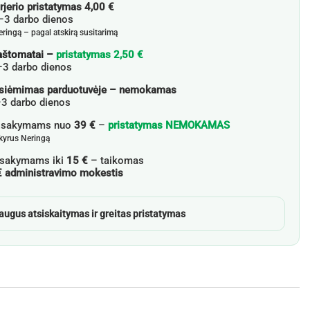
rjerio pristatymas 4,00 €
3 darbo dienos
nt.
eringą – pagal atskirą susitarimą
aštomatai –
pristatymas 2,50 €
–3 darbo dienos
siėmimas parduotuvėje – nemokamas
3 darbo dienos
žsakymams nuo
39 €
–
pristatymas NEMOKAMAS
skyrus Neringą
sakymams iki
15 €
– taikomas
€ administravimo mokestis
augus atsiskaitymas ir greitas pristatymas