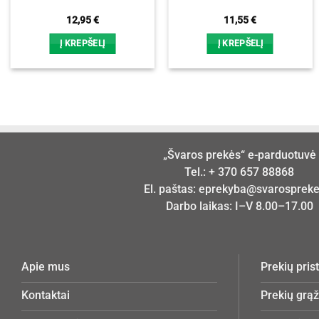
12,95
€
11,55
€
Į KREPŠELĮ
Į KREPŠELĮ
„Švaros prekės“ e-parduotuvė
Tel.:
+ 370 657 88868
El. paštas:
eprekyba@svarosprekes
Darbo laikas: I–V 8.00–17.00
Apie mus
Prekių pri
Kontaktai
Prekių grą