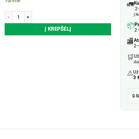
Turime
🚛
Ku
2–
produkto kiekis: Kvapiosios arbatinės žvakutės LIGHT COTTON, 15 v
Į N
📦
P
Į KREPŠELĮ
2
🏬
At
2–
🛒
U
iš
⚠️
Už
3 
🔒
S