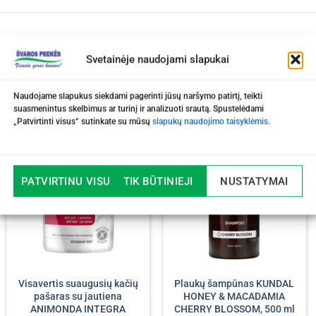
Svetainėje naudojami slapukai
Naudojame slapukus siekdami pagerinti jūsų naršymo patirtį, teikti
suasmenintus skelbimus ar turinį ir analizuoti srautą. Spustelėdami
„Patvirtinti visus“ sutinkate su mūsų
slapukų naudojimo taisyklėmis
.
-20%
PATVIRTINU VISUS
TIK BŪTINIEJI
NUSTATYMAI
Visavertis suaugusių kačių
Plaukų šampūnas KUNDAL
pašaras su jautiena
HONEY & MACADAMIA
ANIMONDA INTEGRA
CHERRY BLOSSOM, 500 ml