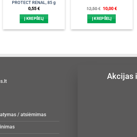
PROTECT RENAL, 85 g
Original
Current
0,55
€
12,50
€
10,00
€
price
price
was:
is:
Į KREPŠELĮ
Į KREPŠELĮ
12,50 €.
10,00 €.
Akcijas 
.lt
statymas / atsiėmimas
žinimas