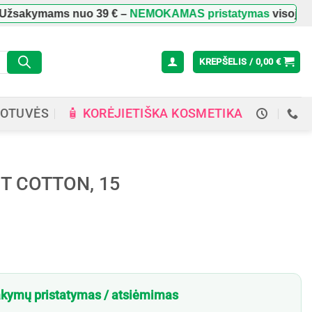
ymams nuo
39 €
–
NEMOKAMAS pristatymas
visoje Lietuvo
KREPŠELIS /
0,00
€
🧴 KORĖJIETIŠKA KOSMETIKA
OTUVĖS
GHT COTTON, 15
kymų pristatymas / atsiėmimas