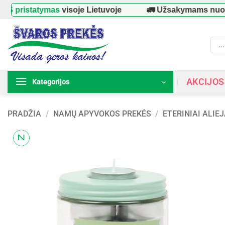
Skip
tatymas
visoje Lietuvoje
🚛 Užsakymams nuo
39 €
–
to
content
Prod
searc
AKCIJOS
Kategorijos
PRADŽIA
/
NAMŲ APYVOKOS PREKĖS
/
ETERINIAI ALIEJ