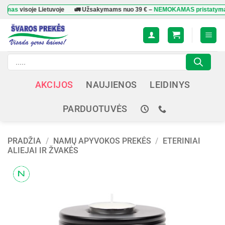
Skip
s
visoje Lietuvoje
🚛 Užsakymams nuo
39 €
–
NEMOKAMAS pristatymas
viso
to
content
Products
search
AKCIJOS
NAUJIENOS
LEIDINYS
PARDUOTUVĖS
PRADŽIA
/
NAMŲ APYVOKOS PREKĖS
/
ETERINIAI
ALIEJAI IR ŽVAKĖS