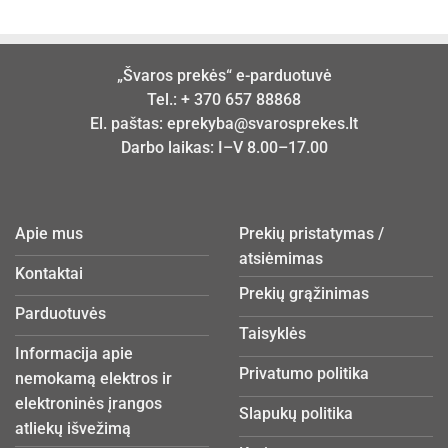
„Švaros prekės“ e-parduotuvė
Tel.:
+ 370 657 88868
El. paštas:
eprekyba@svarosprekes.lt
Darbo laikas: I–V 8.00–17.00
Apie mus
Prekių pristatymas /
atsiėmimas
Kontaktai
Prekių grąžinimas
Parduotuvės
Taisyklės
Informacija apie
Privatumo politika
nemokamą elektros ir
elektroninės įrangos
Slapukų politika
atliekų išvežimą