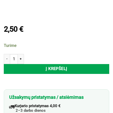
2,50
€
Turime
produkto kiekis: Kvapiosios arbatinės žvakutės MOONLIGHT STONY 
Į KREPŠELĮ
Užsakymų pristatymas / atsiėmimas
🚛
Kurjerio pristatymas 4,00 €
2–3 darbo dienos