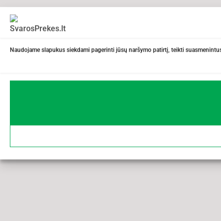
Naudojame slapukus siekdami pagerinti jūsų naršymo patirtį, teikti suasmenintus 