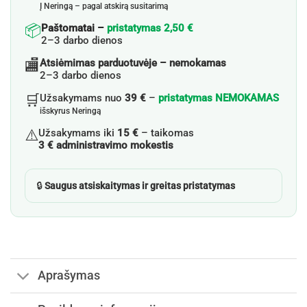
Į Neringą – pagal atskirą susitarimą
📦
Paštomatai –
pristatymas 2,50 €
2–3 darbo dienos
🏬
Atsiėmimas parduotuvėje – nemokamas
2–3 darbo dienos
🛒
Užsakymams nuo
39 €
–
pristatymas NEMOKAMAS
išskyrus Neringą
⚠️
Užsakymams iki
15 €
– taikomas
3 € administravimo mokestis
🔒
Saugus atsiskaitymas ir greitas pristatymas
Aprašymas