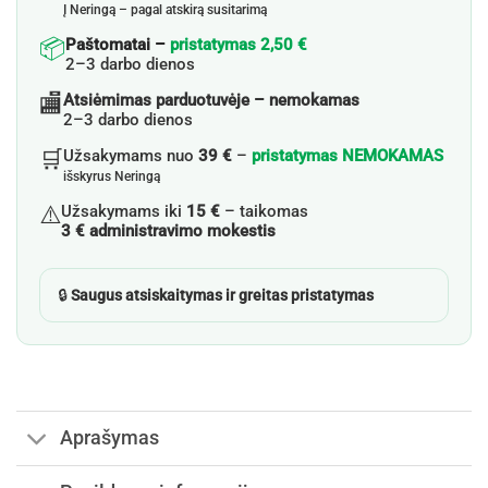
Į Neringą – pagal atskirą susitarimą
📦
Paštomatai –
pristatymas 2,50 €
2–3 darbo dienos
🏬
Atsiėmimas parduotuvėje – nemokamas
2–3 darbo dienos
🛒
Užsakymams nuo
39 €
–
pristatymas NEMOKAMAS
išskyrus Neringą
⚠️
Užsakymams iki
15 €
– taikomas
3 € administravimo mokestis
🔒
Saugus atsiskaitymas ir greitas pristatymas
Aprašymas