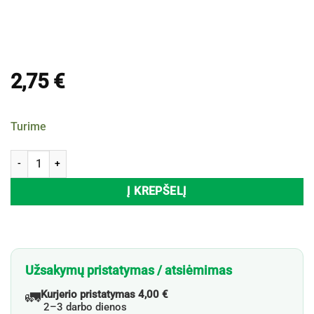
2,75
€
Turime
produkto kiekis: Kvapiosios arbatinės žvakutės TEA-LIGHT RED BERR
Į KREPŠELĮ
Užsakymų pristatymas / atsiėmimas
🚛
Kurjerio pristatymas 4,00 €
2–3 darbo dienos