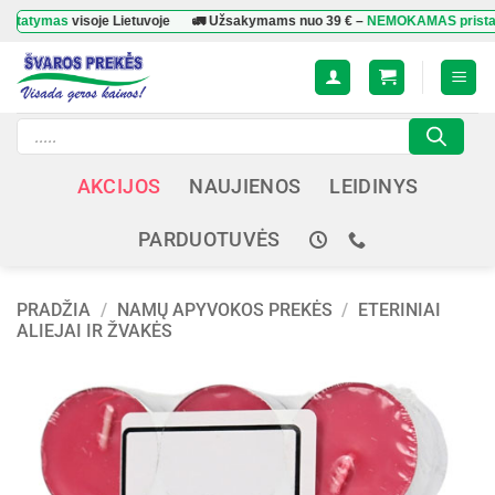
Skip
ymas
visoje Lietuvoje
🚛 Užsakymams nuo
39 €
–
NEMOKAMAS pristatyma
to
content
Products
search
AKCIJOS
NAUJIENOS
LEIDINYS
PARDUOTUVĖS
PRADŽIA
/
NAMŲ APYVOKOS PREKĖS
/
ETERINIAI
ALIEJAI IR ŽVAKĖS