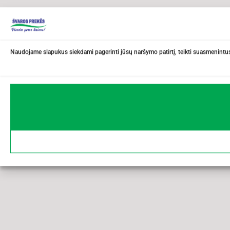
Naudojame slapukus siekdami pagerinti jūsų naršymo patirtį, teikti suasmenintus 