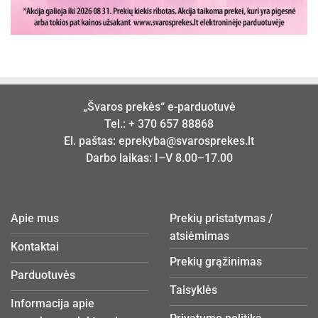
„Švaros prekės“ e-parduotuvė
Tel.:
+ 370 657 88868
El. paštas:
eprekyba@svarosprekes.lt
Darbo laikas: I–V 8.00–17.00
Apie mus
Prekių pristatymas /
atsiėmimas
Kontaktai
Prekių grąžinimas
Parduotuvės
Taisyklės
Informacija apie