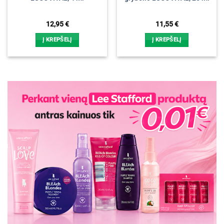
12,95
€
11,55
€
Į KREPŠELĮ
Į KREPŠELĮ