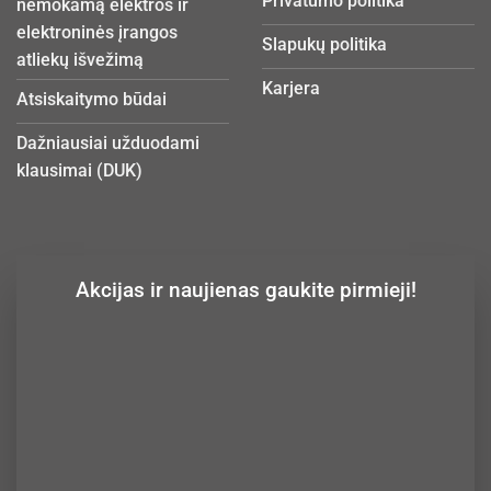
Privatumo politika
nemokamą elektros ir
elektroninės įrangos
Slapukų politika
atliekų išvežimą
Karjera
Atsiskaitymo būdai
Dažniausiai užduodami
klausimai (DUK)
Akcijas ir naujienas gaukite pirmieji!