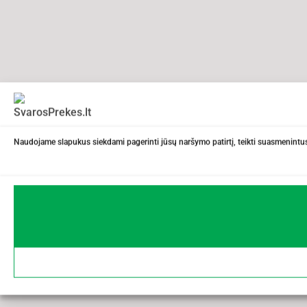
Naudojame slapukus siekdami pagerinti jūsų naršymo patirtį, teikti suasmenintus 