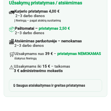
Užsakymų pristatymas / atsiėmimas
🚛
Kurjerio pristatymas 4,00 €
2–3 darbo dienos
Į Neringą – pagal atskirą susitarimą
📦
Paštomatai –
pristatymas 2,50 €
2–3 darbo dienos
🏬
Atsiėmimas parduotuvėje – nemokamas
2–3 darbo dienos
🛒
Užsakymams nuo
39 €
–
pristatymas NEMOKAMAS
išskyrus Neringą
⚠️
Užsakymams iki
15 €
– taikomas
3 € administravimo mokestis
🔒
Saugus atsiskaitymas ir greitas pristatymas