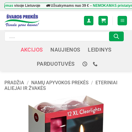
Skip
as
visoje Lietuvoje
🚛 Užsakymams nuo
39 €
–
NEMOKAMAS pristatymas
vi
to
content
Products
search
AKCIJOS
NAUJIENOS
LEIDINYS
PARDUOTUVĖS
PRADŽIA
/
NAMŲ APYVOKOS PREKĖS
/
ETERINIAI
ALIEJAI IR ŽVAKĖS