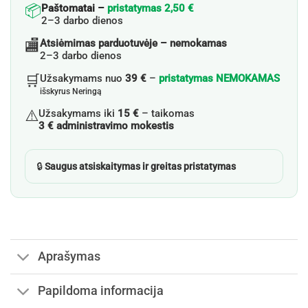
📦
Paštomatai –
pristatymas 2,50 €
2–3 darbo dienos
🏬
Atsiėmimas parduotuvėje – nemokamas
2–3 darbo dienos
🛒
Užsakymams nuo
39 €
–
pristatymas NEMOKAMAS
išskyrus Neringą
⚠️
Užsakymams iki
15 €
– taikomas
3 € administravimo mokestis
🔒
Saugus atsiskaitymas ir greitas pristatymas
Aprašymas
Papildoma informacija