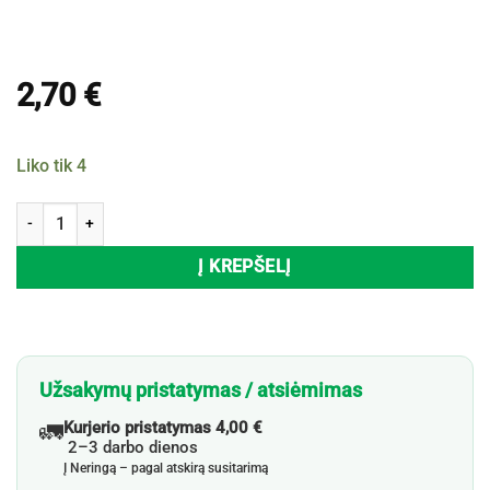
2,70
€
Liko tik 4
produkto kiekis: Žvakė RUSTIC - KERZE, 7x7 cm
Į KREPŠELĮ
Užsakymų pristatymas / atsiėmimas
🚛
Kurjerio pristatymas 4,00 €
2–3 darbo dienos
Į Neringą – pagal atskirą susitarimą