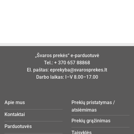
„Švaros prekės“ e-parduotuvė
Tel.:
+ 370 657 88868
El. paštas:
eprekyba@svarosprekes.lt
Darbo laikas: I–V 8.00–17.00
Apie mus
Prekių pristatymas /
atsiėmimas
Kontaktai
Prekių grąžinimas
Parduotuvės
Taisyklės