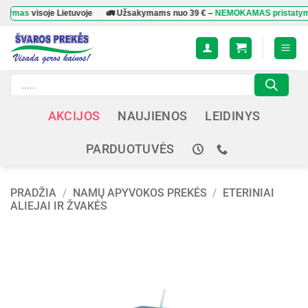
Skip
s
visoje Lietuvoje
🚛 Užsakymams nuo
39 €
–
NEMOKAMAS pristatymas
viso
to
content
Products
search
AKCIJOS
NAUJIENOS
LEIDINYS
PARDUOTUVĖS
PRADŽIA
/
NAMŲ APYVOKOS PREKĖS
/
ETERINIAI
ALIEJAI IR ŽVAKĖS