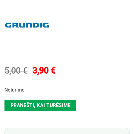
Original
Current
5,00
€
3,90
€
price
price
was:
is:
Neturime
5,00 €.
3,90 €.
PRANEŠTI, KAI TURĖSIME