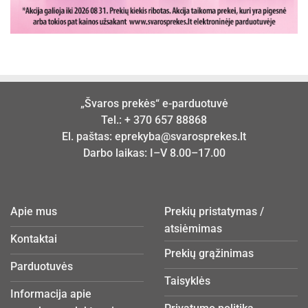
„Švaros prekės“ e-parduotuvė
Tel.:
+ 370 657 88868
El. paštas:
eprekyba@svarosprekes.lt
Darbo laikas: I–V 8.00–17.00
Apie mus
Prekių pristatymas /
atsiėmimas
Kontaktai
Prekių grąžinimas
Parduotuvės
Taisyklės
Informacija apie