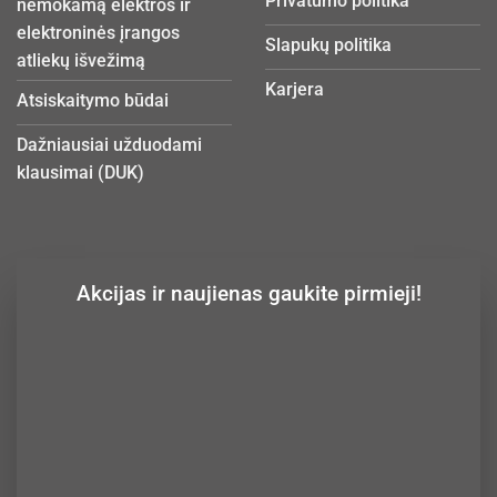
Privatumo politika
nemokamą elektros ir
elektroninės įrangos
Slapukų politika
atliekų išvežimą
Karjera
Atsiskaitymo būdai
Dažniausiai užduodami
klausimai (DUK)
Akcijas ir naujienas gaukite pirmieji!