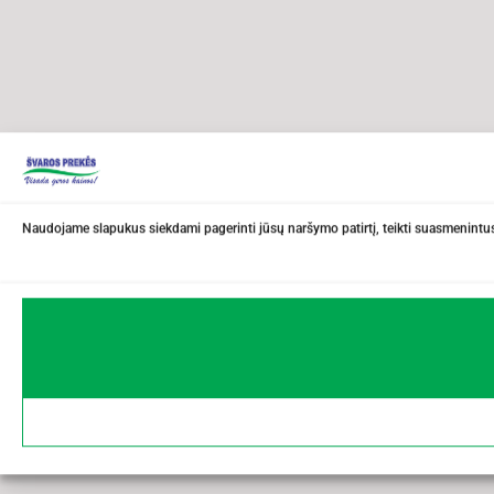
Naudojame slapukus siekdami pagerinti jūsų naršymo patirtį, teikti suasmenintus 