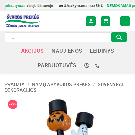
Skip
atymas
visoje Lietuvoje
🚛 Užsakymams nuo
39 €
–
NEMOKAMAS pristaty
to
content
Products
search
AKCIJOS
NAUJIENOS
LEIDINYS
PARDUOTUVĖS
PRADŽIA
/
NAMŲ APYVOKOS PREKĖS
/
SUVENYRAI,
DEKORACIJOS
-22%