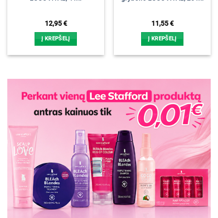
12,95
€
11,55
€
Į KREPŠELĮ
Į KREPŠELĮ