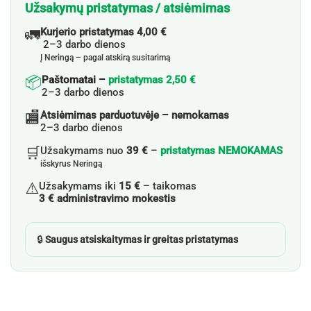
Užsakymų pristatymas / atsiėmimas
🚛
Kurjerio pristatymas 4,00 €
2–3 darbo dienos
Į Neringą – pagal atskirą susitarimą
📦
Paštomatai –
pristatymas 2,50 €
2–3 darbo dienos
🏬
Atsiėmimas parduotuvėje – nemokamas
2–3 darbo dienos
🛒
Užsakymams nuo
39 €
–
pristatymas NEMOKAMAS
išskyrus Neringą
⚠️
Užsakymams iki
15 €
– taikomas
3 € administravimo mokestis
🔒
Saugus atsiskaitymas ir greitas pristatymas