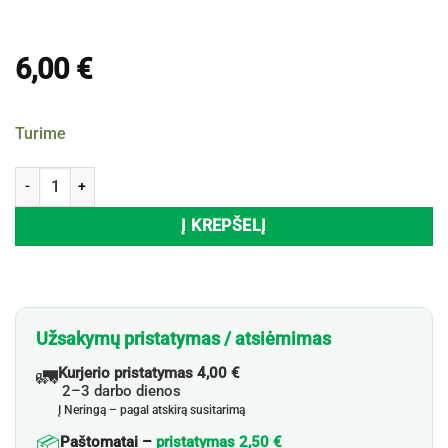
6,00
€
Turime
produkto kiekis: Gertuvė EH, 236 ml
Į KREPŠELĮ
Užsakymų pristatymas / atsiėmimas
🚛
Kurjerio pristatymas 4,00 €
2–3 darbo dienos
Į Neringą – pagal atskirą susitarimą
📦
Paštomatai –
pristatymas 2,50 €