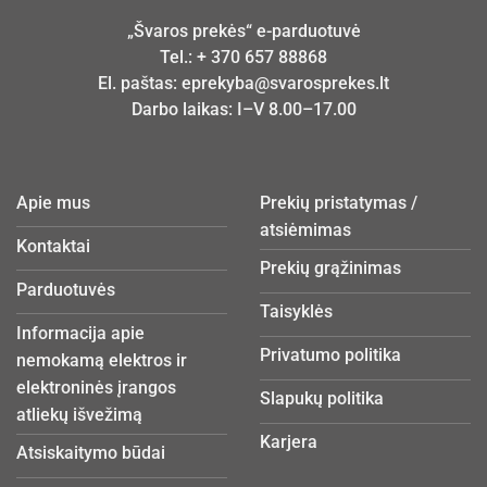
„Švaros prekės“ e-parduotuvė
Tel.:
+ 370 657 88868
El. paštas:
eprekyba@svarosprekes.lt
Darbo laikas: I–V 8.00–17.00
Apie mus
Prekių pristatymas /
atsiėmimas
Kontaktai
Prekių grąžinimas
Parduotuvės
Taisyklės
Informacija apie
Privatumo politika
nemokamą elektros ir
elektroninės įrangos
Slapukų politika
atliekų išvežimą
Karjera
Atsiskaitymo būdai