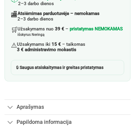
2–3 darbo dienos
🏬
Atsiėmimas parduotuvėje – nemokamas
2–3 darbo dienos
🛒
Užsakymams nuo
39 €
–
pristatymas NEMOKAMAS
išskyrus Neringą
⚠️
Užsakymams iki
15 €
– taikomas
3 € administravimo mokestis
🔒
Saugus atsiskaitymas ir greitas pristatymas
Aprašymas
Papildoma informacija