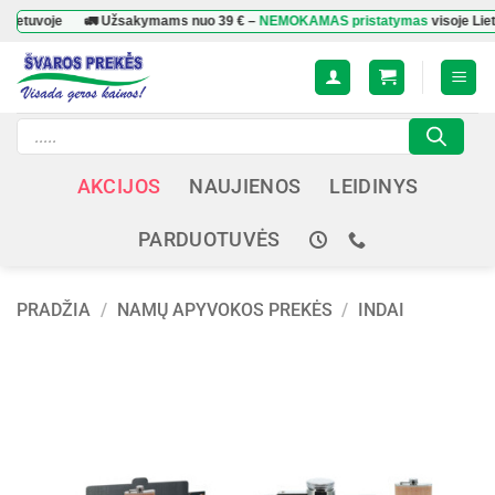
Skip
oje
🚛 Užsakymams nuo
39 €
–
NEMOKAMAS pristatymas
visoje Lietuvoje
to
content
Products
search
AKCIJOS
NAUJIENOS
LEIDINYS
PARDUOTUVĖS
PRADŽIA
/
NAMŲ APYVOKOS PREKĖS
/
INDAI