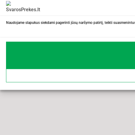
Naudojame slapukus siekdami pagerinti jūsų naršymo patirtį, teikti suasmenintus 