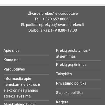
„Švaros prekės“ e-parduotuvė
Tel.:
+ 370 657 88868
El. paštas:
eprekyba@svarosprekes.lt
Darbo laikas: I–V 8.00–17.00
Apie mus
Prekių pristatymas /
atsiėmimas
Kontaktai
Prekių grąžinimas
Parduotuvės
Taisyklės
Informacija apie
Privatumo politika
nemokamą elektros ir
elektroninės įrangos
Slapukų politika
atliekų išvežimą
Karjera
Atsiskaitymo būdai