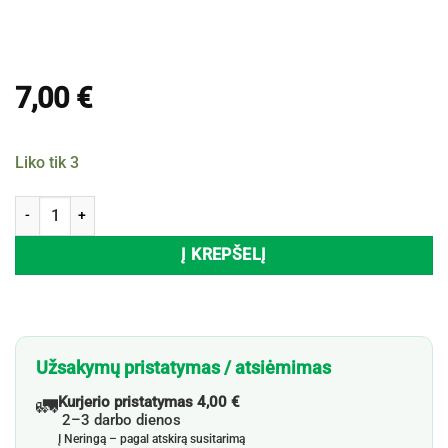
7,00
€
Liko tik 3
produkto kiekis: Lėkščių rinkinys MICHELINO, Ø24,5 x 2,5 cm, 2 vnt.
Į KREPŠELĮ
Užsakymų pristatymas / atsiėmimas
🚛
Kurjerio pristatymas 4,00 €
2–3 darbo dienos
Į Neringą – pagal atskirą susitarimą