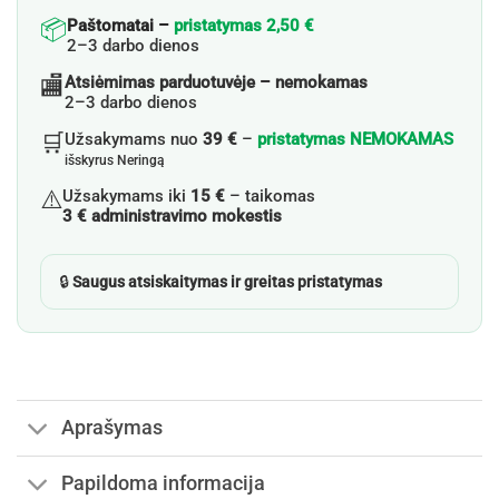
📦
Paštomatai –
pristatymas 2,50 €
2–3 darbo dienos
🏬
Atsiėmimas parduotuvėje – nemokamas
2–3 darbo dienos
🛒
Užsakymams nuo
39 €
–
pristatymas NEMOKAMAS
išskyrus Neringą
⚠️
Užsakymams iki
15 €
– taikomas
3 € administravimo mokestis
🔒
Saugus atsiskaitymas ir greitas pristatymas
Aprašymas
Papildoma informacija