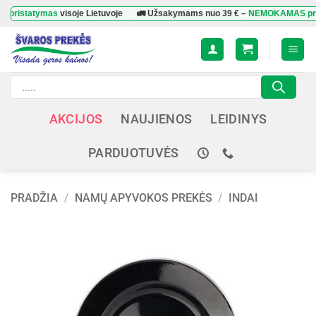
Skip
atymas
visoje Lietuvoje
🚛 Užsakymams nuo
39 €
–
NEMOKAMAS pristaty
to
content
Products
search
AKCIJOS
NAUJIENOS
LEIDINYS
PARDUOTUVĖS
PRADŽIA
/
NAMŲ APYVOKOS PREKĖS
/
INDAI