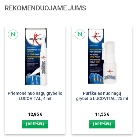
REKOMENDUOJAME JUMS
Priemonė nuo nagų grybelio
Purškalas nuo nagų
LUCOVITAL, 4 ml
grybelio LUCOVITAL, 25 ml
12,95
€
11,55
€
Į KREPŠELĮ
Į KREPŠELĮ