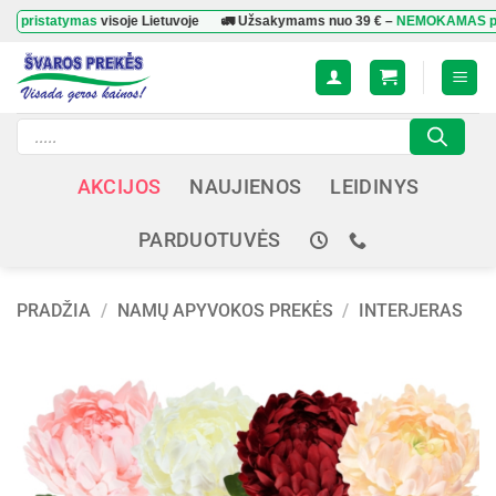
Skip
atymas
visoje Lietuvoje
🚛 Užsakymams nuo
39 €
–
NEMOKAMAS pristaty
to
content
Products
search
AKCIJOS
NAUJIENOS
LEIDINYS
PARDUOTUVĖS
PRADŽIA
/
NAMŲ APYVOKOS PREKĖS
/
INTERJERAS