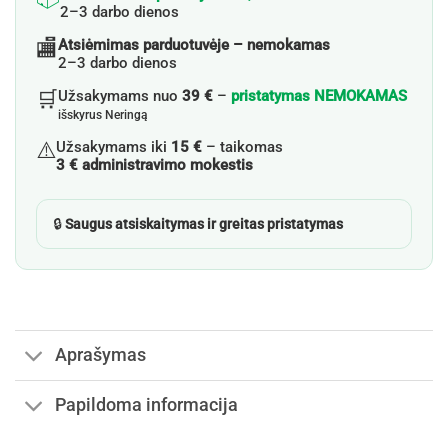
2–3 darbo dienos
🏬
Atsiėmimas parduotuvėje – nemokamas
2–3 darbo dienos
🛒
Užsakymams nuo
39 €
–
pristatymas NEMOKAMAS
išskyrus Neringą
⚠️
Užsakymams iki
15 €
– taikomas
3 € administravimo mokestis
🔒
Saugus atsiskaitymas ir greitas pristatymas
Aprašymas
Papildoma informacija