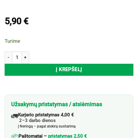
5,90
€
Turime
produkto kiekis: Dirbtinė gėlė ART FLOWER, 74 cm, 1 vnt.
Į KREPŠELĮ
Užsakymų pristatymas / atsiėmimas
🚛
Kurjerio pristatymas 4,00 €
2–3 darbo dienos
Į Neringą – pagal atskirą susitarimą
📦
Paštomatai –
pristatymas 2,50 €