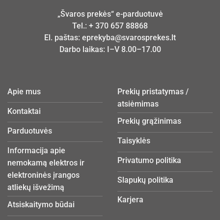
„Švaros prekės“ e-parduotuvė
Tel.:
+ 370 657 88868
El. paštas:
eprekyba@svarosprekes.lt
Darbo laikas: I–V 8.00–17.00
Apie mus
Prekių pristatymas /
atsiėmimas
Kontaktai
Prekių grąžinimas
Parduotuvės
Taisyklės
Informacija apie
Privatumo politika
nemokamą elektros ir
elektroninės įrangos
Slapukų politika
atliekų išvežimą
Karjera
Atsiskaitymo būdai