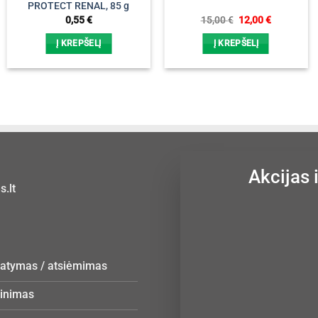
PROTECT RENAL, 85 g
Original
Current
0,55
€
15,00
€
12,00
€
price
price
was:
is:
Į KREPŠELĮ
Į KREPŠELĮ
15,00 €.
12,00 €.
Akcijas 
.lt
statymas / atsiėmimas
žinimas