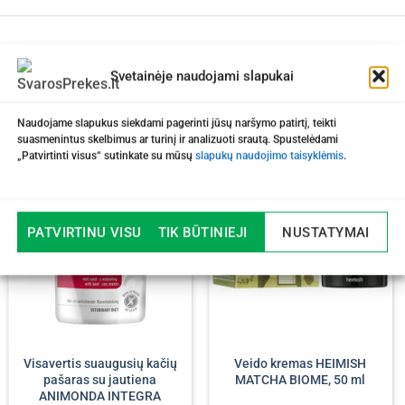
Svetainėje naudojami slapukai
Naudojame slapukus siekdami pagerinti jūsų naršymo patirtį, teikti
suasmenintus skelbimus ar turinį ir analizuoti srautą. Spustelėdami
„Patvirtinti visus“ sutinkate su mūsų
slapukų naudojimo taisyklėmis
.
-20%
PATVIRTINU VISUS
TIK BŪTINIEJI
NUSTATYMAI
Visavertis suaugusių kačių
Veido kremas HEIMISH
pašaras su jautiena
MATCHA BIOME, 50 ml
ANIMONDA INTEGRA