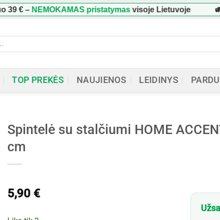
–
NEMOKAMAS pristatymas
visoje Lietuvoje
🚛 Užs
ucts
h
TOP PREKĖS
NAUJIENOS
LEIDINYS
PARDU
Spintelė su stalčiumi HOME ACCEN
cm
5,90
€
Užsa