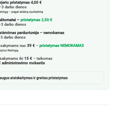
rjerio pristatymas 4,00 €
3 darbo dienos
cm
eringą – pagal atskirą susitarimą
aštomatai –
pristatymas 2,50 €
–3 darbo dienos
siėmimas parduotuvėje – nemokamas
3 darbo dienos
žsakymams nuo
39 €
–
pristatymas NEMOKAMAS
skyrus Neringą
sakymams iki
15 €
– taikomas
€ administravimo mokestis
augus atsiskaitymas ir greitas pristatymas