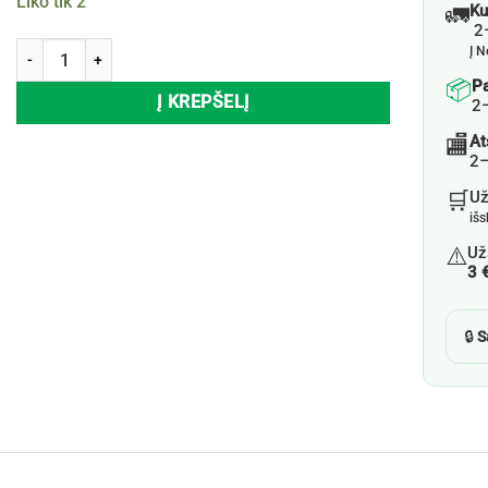
Liko tik 2
🚛
Ku
2–
produkto kiekis: Spintelė su stalčiumi HOME ACCENTS, 24×12,5×30 
Į N
📦
P
Į KREPŠELĮ
2
🏬
At
2–
🛒
U
iš
⚠️
Už
3 
🔒
S