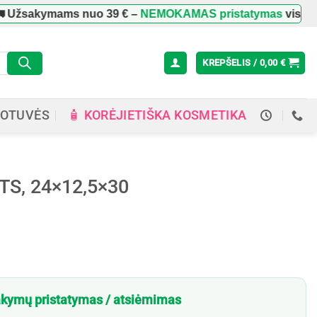
akymams nuo
39 €
–
NEMOKAMAS pristatymas
visoje Lietuv
KREPŠELIS /
0,00
€
🧴 KORĖJIETIŠKA KOSMETIKA
OTUVĖS
TS, 24×12,5×30
kymų pristatymas / atsiėmimas