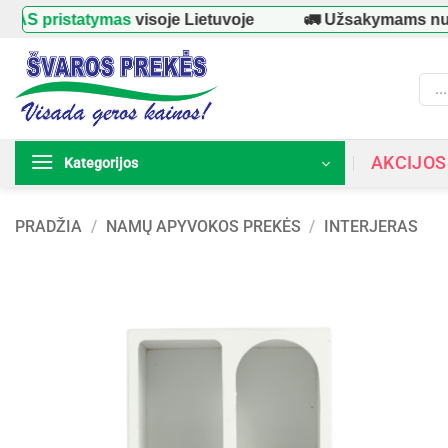
Skip
istatymas
visoje Lietuvoje
🚛 Užsakymams nuo
39 €
to
content
Prod
searc
AKCIJOS
Kategorijos
PRADŽIA
/
NAMŲ APYVOKOS PREKĖS
/
INTERJERAS