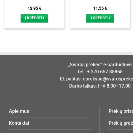
12,95
€
11,55
€
Į KREPŠELĮ
Į KREPŠELĮ
„Švaros prekės“ e-parduotuvė
Tel.:
+ 370 657 88868
El. paštas:
eprekyba@svarosprekes
Darbo laikas: I–V 8.00–17.00
Apie mus
Prekių pri
Kontaktai
Prekių grą