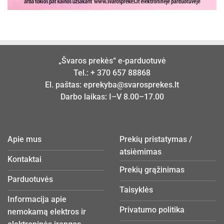
„Švaros prekės“ e-parduotuvė
Tel.:
+ 370 657 88868
El. paštas:
eprekyba@svarosprekes.lt
Darbo laikas: I–V 8.00–17.00
Apie mus
Prekių pristatymas /
atsiėmimas
Kontaktai
Prekių grąžinimas
Parduotuvės
Taisyklės
Informacija apie
Privatumo politika
nemokamą elektros ir