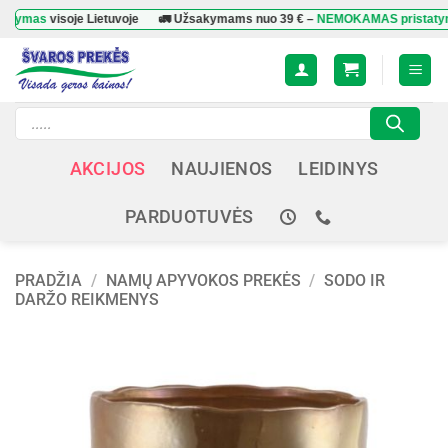
Skip
as
visoje Lietuvoje
🚛 Užsakymams nuo
39 €
–
NEMOKAMAS pristatymas
vi
to
content
Products
search
AKCIJOS
NAUJIENOS
LEIDINYS
PARDUOTUVĖS
PRADŽIA
/
NAMŲ APYVOKOS PREKĖS
/
SODO IR
DARŽO REIKMENYS