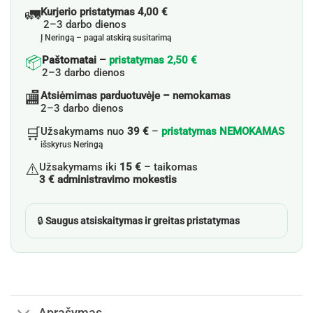
🚛
Kurjerio pristatymas 4,00 €
2–3 darbo dienos
Į Neringą – pagal atskirą susitarimą
📦
Paštomatai –
pristatymas 2,50 €
2–3 darbo dienos
🏬
Atsiėmimas parduotuvėje – nemokamas
2–3 darbo dienos
🛒
Užsakymams nuo
39 €
–
pristatymas NEMOKAMAS
išskyrus Neringą
⚠️
Užsakymams iki
15 €
– taikomas
3 € administravimo mokestis
🔒
Saugus atsiskaitymas ir greitas pristatymas
Aprašymas