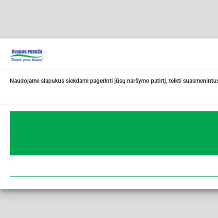
Naudojame slapukus siekdami pagerinti jūsų naršymo patirtį, teikti suasmenintus 