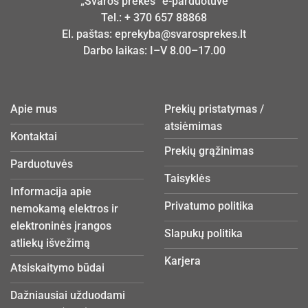
„Švaros prekės“ e-parduotuvė
Tel.:
+ 370 657 88868
El. paštas:
eprekyba@svarosprekes.lt
Darbo laikas: I–V 8.00–17.00
Apie mus
Prekių pristatymas /
atsiėmimas
Kontaktai
Prekių grąžinimas
Parduotuvės
Taisyklės
Informacija apie
Privatumo politika
nemokamą elektros ir
elektroninės įrangos
Slapukų politika
atliekų išvežimą
Karjera
Atsiskaitymo būdai
Dažniausiai užduodami