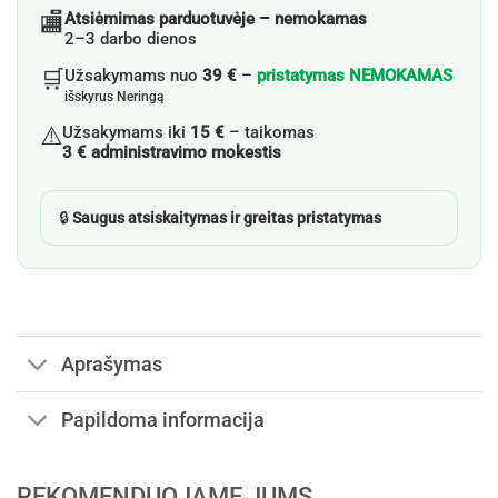
🏬
Atsiėmimas parduotuvėje – nemokamas
2–3 darbo dienos
🛒
Užsakymams nuo
39 €
–
pristatymas NEMOKAMAS
išskyrus Neringą
⚠️
Užsakymams iki
15 €
– taikomas
3 € administravimo mokestis
🔒
Saugus atsiskaitymas ir greitas pristatymas
Aprašymas
Papildoma informacija
REKOMENDUOJAME JUMS