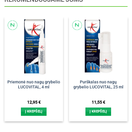
Priemonė nuo nagų grybelio
Purškalas nuo nagų
LUCOVITAL, 4 ml
grybelio LUCOVITAL, 25 ml
12,95
€
11,55
€
Į KREPŠELĮ
Į KREPŠELĮ