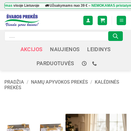
Skip
as
visoje Lietuvoje
🚛 Užsakymams nuo
39 €
–
NEMOKAMAS pristatymas
vi
to
content
Products
search
AKCIJOS
NAUJIENOS
LEIDINYS
PARDUOTUVĖS
PRADŽIA
/
NAMŲ APYVOKOS PREKĖS
/
KALĖDINĖS
PREKĖS