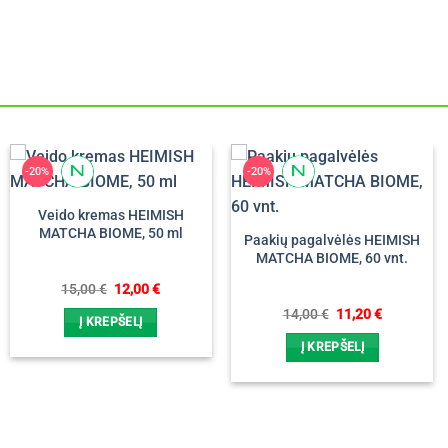
-20%
-20%
Veido kremas HEIMISH
MATCHA BIOME, 50 ml
Paakių pagalvėlės HEIMISH
MATCHA BIOME, 60 vnt.
Original
Current
15,00
€
12,00
€
price
price
Original
Current
14,00
€
11,20
€
was:
is:
Į KREPŠELĮ
price
price
15,00 €.
12,00 €.
was:
is:
Į KREPŠELĮ
14,00 €.
11,20 €.