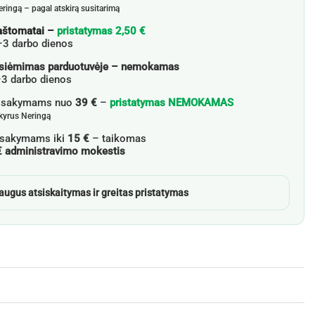
eringą – pagal atskirą susitarimą
aštomatai –
pristatymas 2,50 €
–3 darbo dienos
siėmimas parduotuvėje – nemokamas
3 darbo dienos
žsakymams nuo
39 €
–
pristatymas NEMOKAMAS
skyrus Neringą
sakymams iki
15 €
– taikomas
€ administravimo mokestis
augus atsiskaitymas ir greitas pristatymas