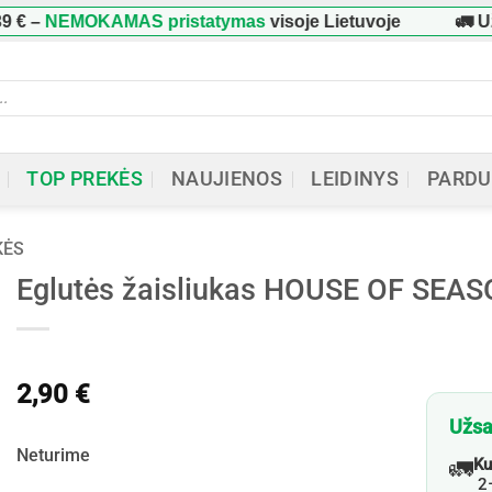
€
–
NEMOKAMAS pristatymas
visoje Lietuvoje
🚛 Už
ucts
h
TOP PREKĖS
NAUJIENOS
LEIDINYS
PARDU
KĖS
Eglutės žaisliukas HOUSE OF SEA
2,90
€
Užsa
Neturime
🚛
Ku
2–