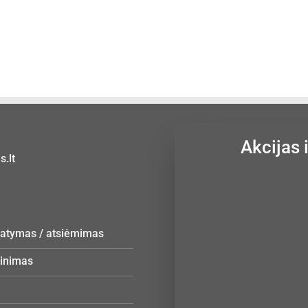
Akcijas 
.lt
statymas / atsiėmimas
žinimas