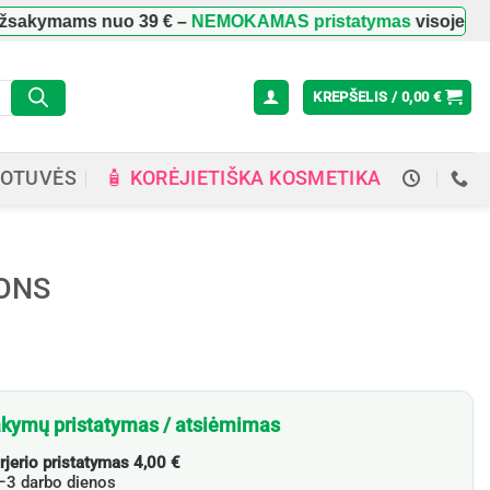
sakymams nuo
39 €
–
NEMOKAMAS pristatymas
visoje Liet
KREPŠELIS /
0,00
€
🧴 KORĖJIETIŠKA KOSMETIKA
OTUVĖS
SONS
kymų pristatymas / atsiėmimas
rjerio pristatymas 4,00 €
3 darbo dienos