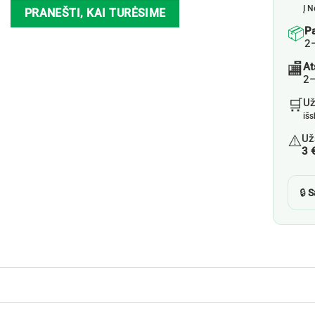
Į N
PRANEŠTI, KAI TURĖSIME
📦
P
2
🏬
At
2–
🛒
U
iš
⚠️
Už
3 
🔒
S