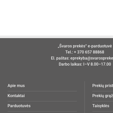
„Švaros prekės“ e-parduotuvė
Tel.:
+ 370 657 88868
El. paštas:
eprekyba@svarosprekes
Darbo laikas: I–V 8.00–17.00
Apie mus
Prekių pri
Kontaktai
Prekių grą
Parduotuvės
Taisyklės