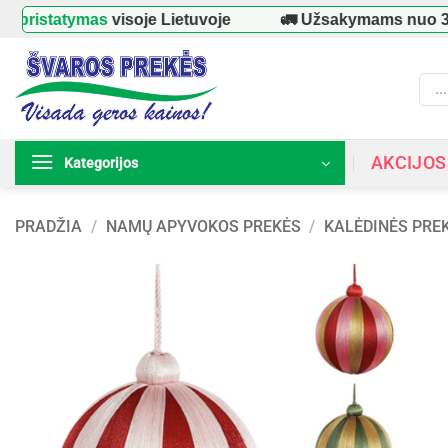
Skip
ristatymas
visoje Lietuvoje
🚛 Užsakymams nuo
39 
to
content
Prod
searc
AKCIJOS
Kategorijos
PRADŽIA
/
NAMŲ APYVOKOS PREKĖS
/
KALĖDINĖS PRE