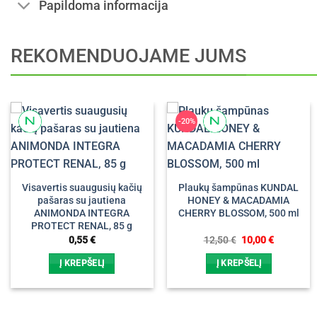
Papildoma informacija
REKOMENDUOJAME JUMS
-20%
Visavertis suaugusių kačių
Plaukų šampūnas KUNDAL
pašaras su jautiena
HONEY & MACADAMIA
ANIMONDA INTEGRA
CHERRY BLOSSOM, 500 ml
PROTECT RENAL, 85 g
Original
Current
0,55
€
12,50
€
10,00
€
price
price
was:
is:
Į KREPŠELĮ
Į KREPŠELĮ
12,50 €.
10,00 €.